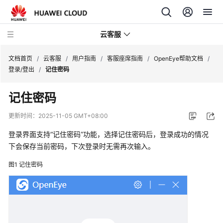
云客服
文档首页
/
云客服
/
用户指南
/
客服座席指南
/
OpenEye帮助文档
/
登录/登出
/
记住密码
产
记住密码
品
介
更新时间：
2025-11-05 GMT+08:00
绍
登录界面支持
“记住密码”
功能，选择记住密码后，登录成功的情况
快
下会保存当前密码，下次登录时无需再次输入。
速
图1
记住密码
入
门
用
户