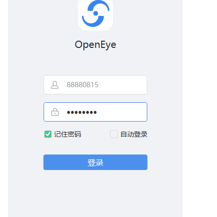
指
南
云
控
制
台
操
作
指
南
租
户
管
理
员
指
南
客