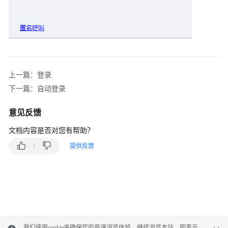
服
座
席
指
南
上一篇：登录
座
下一篇：自动登录
席
工
意见反馈
作
台
文档内容是否对您有帮助？
介
绍
提供反馈
配
置
个
人
中
心
我们使用cookie来确保您的高速浏览体验。继续浏览本站，即表示