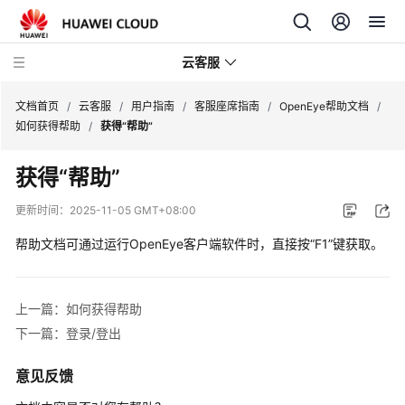
云客服
文档首页
/
云客服
/
用户指南
/
客服座席指南
/
OpenEye帮助文档
/
如何获得帮助
/
获得“帮助”
产
获得“帮助”
品
介
更新时间：
2025-11-05 GMT+08:00
绍
帮助文档可通过运行OpenEye客户端软件时，直接按“F1”键获取。
快
速
入
上一篇：如何获得帮助
门
下一篇：登录/登出
用
意见反馈
户