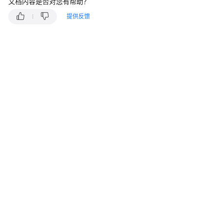
指
文档内容是否对您有帮助？
南
提供反馈
云
控
制
台
操
作
指
南
租
户
管
理
员
指
南
客