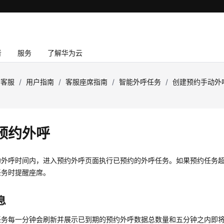
者
服务
了解华为云
云客服
/
用户指南
/
客服座席指南
/
智能外呼任务
/
创建预约手动外
预约外呼
约外呼时间内，进入预约外呼页面执行已预约的外呼任务。如果预约任务
任务时提醒座席。
息
任务每一分钟会刷新并展示已到期的预约外呼数据总数量和五分钟之内即