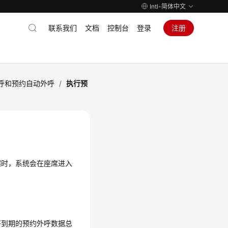
Intl-简体中文
联系我们
文档
控制台
登录
注册
呼和预约自动外呼
/
执行预
超时，系统会在座席进入
将到期的预约外呼数据总