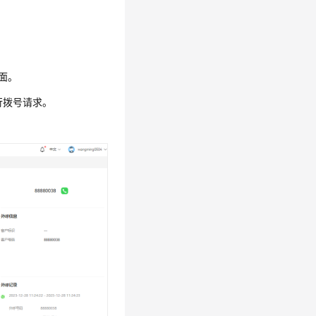
面。
行拨号请求。