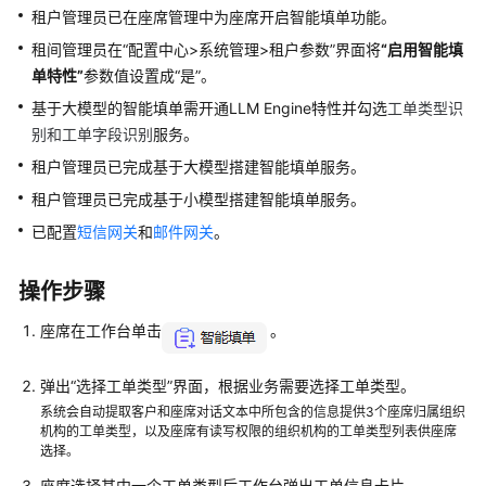
指
租户管理员已在座席管理中为座席开启智能填单功能。
南
租间管理员在
“
配置中心>系统管理>租户参数
”
界面将
“启用智能填
单特性”
云
参数值设置成
“是”
。
控
基于大模型的智能填单需开通LLM Engine特性并勾选
工单类型识
制
别和工单字段识别
服务。
台
租户管理员已完成基于大模型搭建智能填单服务。
操
作
租户管理员已完成基于小模型搭建智能填单服务。
指
已配置
短信网关
和
邮件网关
。
南
操作步骤
租
户
座席在工作台单击
。
管
理
弹出“
选择工单类型
”界面，根据业务需要选择工单类型。
员
指
系统会自动提取客户和座席对话文本中所包含的信息提供3个座席归属组织
机构的工单类型，以及座席有读写权限的组织机构的工单类型列表供座席
南
选择。
座席选择其中一个工单类型后工作台弹出
客
工单信息
卡片。