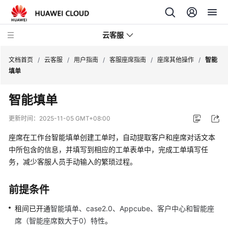
云客服
文档首页
/
云客服
/
用户指南
/
客服座席指南
/
座席其他操作
/
智能
填单
产
智能填单
品
介
更新时间：
2025-11-05 GMT+08:00
绍
座席在工作台智能填单创建工单时，自动提取客户和座席对话文本
快
中所包含的信息，并填写到相应的工单表单中，完成工单填写任
速
务，减少客服人员手动输入的繁琐过程。
入
门
前提条件
用
租间已开通
智能填单、case2.0、Appcube、客户中心和智能座
户
席（智能座席数大于0）特性
。