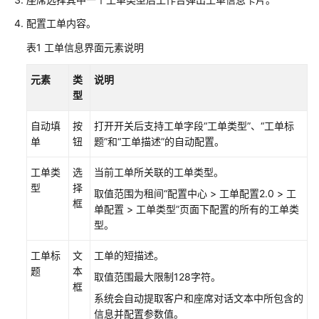
服
配置工单内容。
座
席
表1
工单信息
界面元素说明
指
南
元素
类
说明
型
座
自动填
按
打开开关后支持工单字段“工单类型”、“工单标
席
单
钮
题”和“工单描述”的自动配置。
工
作
工单类
选
当前工单所关联的工单类型。
台
型
择
介
取值范围为租间
“
配置中心
>
工单配置2.0
>
工
框
绍
单配置
>
工单类型
”
页面下配置的所有的工单类
型。
配
置
工单标
文
工单的短描述。
个
题
本
取值范围最大限制128字符。
人
框
系统会自动提取客户和座席对话文本中所包含的
中
信息并配置参数值。
心