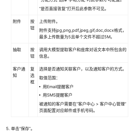
因
“是否直接答复”打开后此参数不可见。
设
附件
按
上传附件。
置
钮
在
附件支持jpg,png,pdf,jpeg,gif,doc,docx格式，
线
最多上传数量为5且单个文件不超过5M。
交
谈
抽取
按
调用大模型提取客户和座席对话文本中所包含的
服
钮
信息。
务
时
客户通
复
选择是否通知关联客户，以及通知客户的方式。
间
知
选
取值范围：
框
用Email提醒客户
配
置
用SMS提醒客户
个
被通知的客户需要在
“
客户中心
>
客户中心管理
”
性
页面配置对应邮件或手机号码。
化
常
用
单击“保存”。