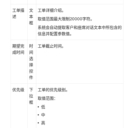
工单描
文
工单详细介绍。
切
述
本
换
取值范围最大限制20000字符。
框
座
系统会自动提取客户和座席对话文本中所包含的
席
信息并配置参数值。
状
态
期望完
时
工单截止时间。
成时间
间
允
选
许
择
浏
控
览
件
器
消
优先级
下
工单的优先级别。
息
拉
取值范围：
弹
框
框
低
提
中
醒
高