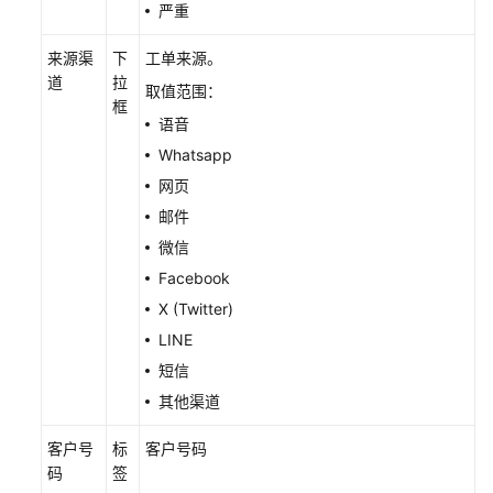
严重
处
理
来源渠
下
工单来源。
语
道
拉
音
取值范围：
框
业
语音
务
Whatsapp
网页
处
理
邮件
视
微信
频
Facebook
业
X (Twitter)
务
LINE
处
短信
理
其他渠道
多
媒
客户号
标
客户号码
体
码
签
交