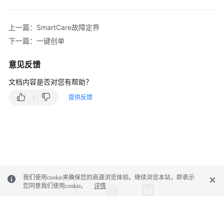
语
发
上一篇：SmartCare故障定界
送
下一篇：一键创单
通
知
意见反馈
查
文档内容是否对您有帮助？
看
提供反馈
技
能
重
设
记
录
我们使用cookie来确保您的高速浏览体验。继续浏览本站，即表示
查
您同意我们使用cookie。
详情
看
身
份
验