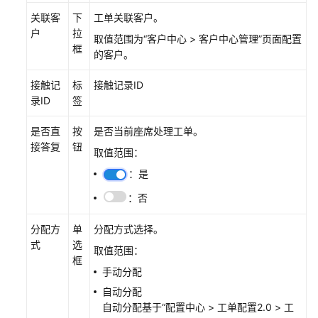
谈
关联客
下
工单关联客户。
业
户
拉
取值范围为
“
客户中心
>
客户中心管理
”
页面配置
务
框
的客户。
座
接触记
标
接触记录ID
席
录ID
签
其
他
是否直
按
是否当前座席处理工单。
操
接答复
钮
作
取值范围：
：是
查
：否
询
工
分配方
单
分配方式选择。
作
式
选
台
取值范围：
框
接
手动分配
触
自动分配
记
自动分配基于
“
配置中心
>
工单配置2.0
>
工
录