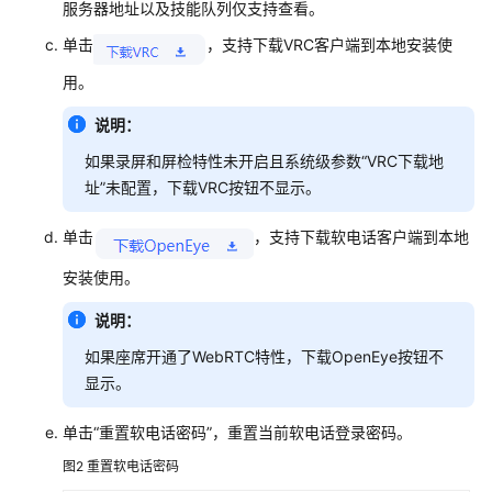
服务器地址以及技能队列仅支持查看。
服
单击
，支持下载VRC客户端到本地安装使
座
席
用。
指
南
说明：
如果录屏和屏检特性未开启且系统级参数“VRC下载地
座
址”未配置，下载VRC按钮不显示。
席
工
单击
，支持下载软电话客户端到本地
作
台
安装使用。
介
绍
说明：
如果座席开通了WebRTC特性，下载OpenEye按钮不
配
显示。
置
个
单击
“重置软电话密码”
，重置当前软电话登录密码。
人
中
图2
重置软电话密码
心