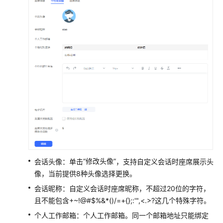
处
理
语
音
业
务
处
理
视
频
业
务
“修改头像”
会话头像：单击
，支持自定义会话时座席展示头
处
像，当前提供8种头像选择更换。
理
多
会话昵称：自定义会话时座席昵称，不超过20位的字符，
媒
且不能包含+~!@#$%&*()/=+{};:'",<.>?这几个特殊字符。
体
个人工作邮箱：个人工作邮箱。同一个邮箱地址只能绑定
交