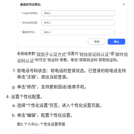
切
换
座
席
状
态
系统级参数“
”设置为“
”或“
双因子认证方式
短信验证码认证
邮件验
允
”时可见“验证码”参数，单击“获取验证码”获取验证码。
证码认证
许
软电话号码状态：软电话的登录状态。已登录的软电话支持
浏
单击
“注销”
，退出当前登录。
览
器
单击
“修改”
，支持更新固话/座席手机。
消
设置个性化配置。
息
弹
选择
“个性化设置”
页签，进入个性化设置页面。
框
单击
“编辑”
，配置个性化设置。
提
图3
个人中心-个性化设置界面
醒