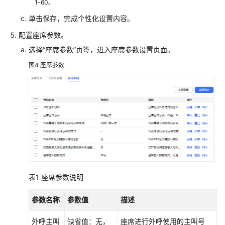
1-60。
帮
助
单击保存，完成个性化设置内容。
文
配置座席参数。
档
选择
“座席参数”
页签，进入座席参数设置页面。
智
图4
座席参数
能
填
充
工
单
信
息
质
检
表1
座席参数说明
员
指
参数名称
参数值
描述
南
外呼主叫
缺省值：无，
座席进行外呼使用的主叫号