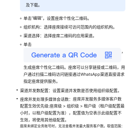
场
及下载。
景
介
“编辑”
单击
，设置座席个性化二维码。
绍
组织机构：选择座席接续可访问范围内的组织机构。
查
渠道选择：选择座席二维码的应用渠道。
看
单击
实
，
训
任
生成座席个性化二维码。座席可以分享链接或二维码，用
务
户通过扫描二维码访问链接通过WhatsApp渠道直接请求
智
指定座席提供服务。
能
渠道并发数配置：设置渠道并发数是否使用组织级配置。
外
座席并发服务多媒体客户数
座席并发处理多媒体会话数：
呼
配置生效优先级:座席级
>
组织级
>
租户级（租户级配置最
任
务
小时，以租户级配置为准），配置值为空表示此级配置不
生效，将使用其他级配置。
OpenEye
座席未绑定业务账号时，无法查看并发最大服务客户数。取值范围：