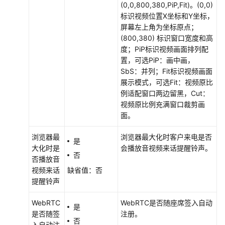
(0,0,800,380,PiP,Fit)。(0,0)
用
标识视频位置X坐标和Y坐标，
参
屏幕左上角为坐标原点；
考
(800,380) 标识窗口宽度和高
度；PiP标识视频画面排列配
责
置，可选PiP：画中画，
任
SbS：并列；Fit标识视频画面
共
展示模式，可选Fit：视频原比
担
例适配窗口两边留黑，Cut：
视频原比例充满窗口裁剪画
云
面。
服
务
浏览器最
浏览器最大化时
客户来电
是否
是
等
大化时是
会
播放音视频来话提醒铃声。
否
级
否播放音
协
视频来话
缺省值：否
议
提醒铃声
（SLA）
WebRTC
WebRTC是否随座席签入自动
是
白
是否随签
注册。
否
皮
入自动注