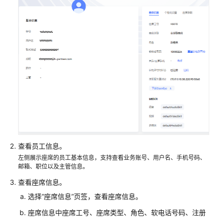
指
南
云
控
制
台
操
作
指
南
租
户
查看员工信息。
管
左侧展示座席的员工基本信息，支持查看业务账号、用户名、手机号码、
理
邮箱、职位以及主管信息。
员
查看座席信息。
指
南
选择
“座席信息”
页签，查看座席信息。
座席信息中座席工号、座席类型、角色、软电话号码、注册
客