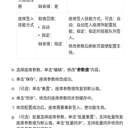
书
册
缺省值：是
资
源
座席签入
取值范围：
座席签入技能方式，可选：自
技能方式
动：自动签入座席所配置技
自动
能；指定：指定的技能队列签
支
指定：
入。
持
缺省值：指定
区
修改参数后刷新页面使配置生
域
效。
系
统
选择座席参数，单击
“编辑”
，修改
“参数值”
内容。
权
单击
“保存”
，座席参数修改成功。
限
（可选）单击
“重置”
，座席参数值恢复到默认值。
单击
“同步”
，修改的座席参数同步到缓存中。
修改配置成功后，座席需要重新签入，使功能生效。
（可选）批量选择座席参数，单击
“批量重置”
，支持批量恢复
座席参数值为默认值。单击
“批量同步”
，支持批量同步修改的