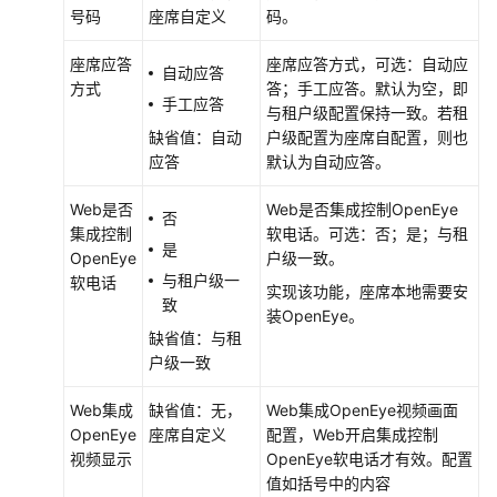
价
号码
座席自定义
码。
格
说
座席应答
座席应答方式，可选：自动应
自动应答
明
方式
答；手工应答。默认为空，即
手工应答
与租户级配置保持一致。若租
开
缺省值：自动
户级配置为座席自配置，则也
发
应答
默认为自动应答。
指
南
Web是否
Web是否集成控制OpenEye
否
集成控制
软电话。可选：否；是；与租
是
API
OpenEye
户级一致。
参
与租户级一
软电话
实现该功能，座席本地需要安
考
致
装OpenEye。
缺省值：与租
常
户级一致
见
问
Web集成
缺省值：无，
Web集成OpenEye视频画面
题
OpenEye
座席自定义
配置，Web开启集成控制
视频显示
OpenEye软电话才有效。配置
值如括号中的内容
通