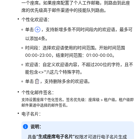
一个座席。如果座席配置了个人工作邮箱，则路由到此座
谈
席的优先级高于邮件渠道中的技能队列路由。
业
务
个性化欢迎语：
单击
，支持新增多条不同时间段内的欢迎语，最多可
座
以添加4条。
席
其
时间段：选择欢迎语使用的时间范围。开始时间范围
他
00:00-23:00，结束时间范围：01:00-00:00。
操
欢迎语：自定义欢迎语内容，不超过200位的字符，且不
作
能包含<>'"/\这几个特殊字符。
管
单击
，支持删除多余的欢迎语。
理
个性化邮件签名：
质
支持设置座席个性化签名。签名优先级：座席级 > 租户级。租户级即
检
邮件渠道中选择的邮件签名。
结
电子名片：
果
说明：
典
型
“生成座席电子名片”
具备
权限才可进行电子名片生成