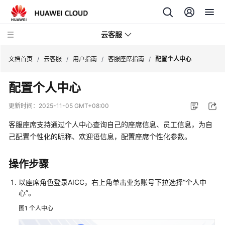
云客服
文档首页
/
云客服
/
用户指南
/
客服座席指南
/
配置个人中心
配置个人中心
产
品
更新时间：
2025-11-05 GMT+08:00
介
绍
客服座席支持通过个人中心查询自己的座席信息、员工信息，为自
己配置个性化的昵称、欢迎语信息，配置座席个性化参数。
快
速
操作步骤
入
门
以座席角色登录
AICC
，右上角单击业务账号下拉选择
“个人中
心”
。
用
图1
个人中心
户