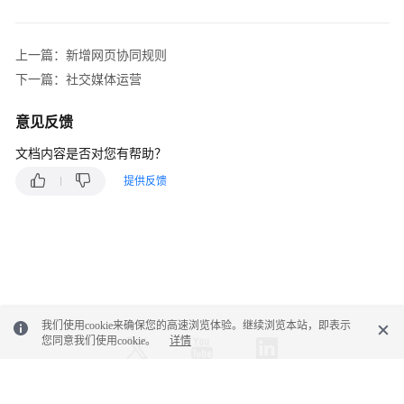
识
您
上一篇：新增网页协同规则
的
下一篇：社交媒体运营
租
间
意见反馈
配
文档内容是否对您有帮助？
置
员
提供反馈
工
中
心
启
用
人
我们使用cookie来确保您的高速浏览体验。继续浏览本站，即表示
工
您同意我们使用cookie。
详情
服
务