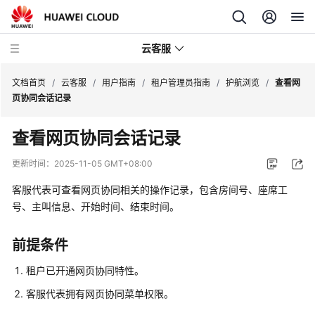
云客服
文档首页
/
云客服
/
用户指南
/
租户管理员指南
/
护航浏览
/
查看网
页协同会话记录
产
查看网页协同会话记录
品
介
更新时间：
2025-11-05 GMT+08:00
绍
客服代表可查看网页协同相关的操作记录，包含房间号、座席工
快
号、主叫信息、开始时间、结束时间。
速
入
前提条件
门
租户已开通网页协同特性。
用
客服代表拥有网页协同菜单权限。
户