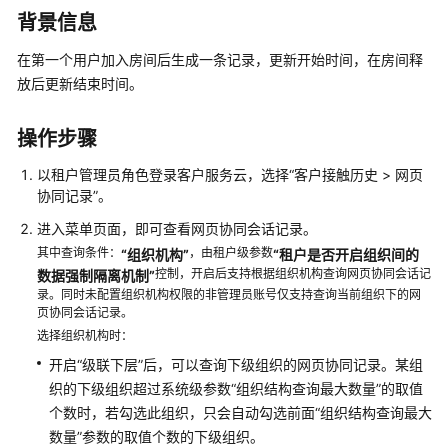
指
背景信息
南
在第一个用户加入房间后生成一条记录，更新开始时间，在房间释
云
放后更新结束时间。
控
制
操作步骤
台
操
以租户管理员角色登录
客户服务云
，选择
“
客户接触历史
>
网页
作
协同记录
”
。
指
南
进入菜单页面，即可查看网页协同会话记录。
其中查询条件：
，由租户级参数
“组织机构”
“租户是否开启组织间的
租
控制，开启后支持根据组织机构查询网页协同会话记
数据强制隔离机制”
户
录。同时未配置组织机构权限的非管理员账号仅支持查询当前组织下的网
页协同会话记录。
管
理
选择组织机构时：
员
开启“级联下层”后，可以查询下级组织的网页协同记录。某组
指
织的下级组织超过系统级参数“组织结构查询最大数量”的取值
南
个数时，若勾选此组织，只会自动勾选前面“组织结构查询最大
数量”参数的取值个数的下级组织。
认