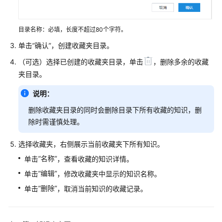
识
您
目录名称：必填，长度不超过80个字符。
的
租
单击
“确认”
，创建收藏夹目录。
间
（可选）选择已创建的收藏夹目录，单击
，删除多余的收藏
夹目录。
配
置
说明：
员
工
删除收藏夹目录的同时会删除目录下所有收藏的知识，删
中
除时需谨慎处理。
心
选择收藏夹，右侧展示当前收藏夹下所有知识。
启
“名称”
单击
，查看收藏的知识详情。
用
“编辑”
单击
，修改收藏夹中显示的知识名称。
人
工
“删除”
单击
，取消当前知识的收藏记录。
服
务