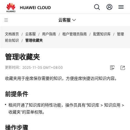
云客服
文档首页
/
云客服
/
用户指南
/
租户管理员指南
/
配置知识库
/
管理
前台知识
/
管理收藏夹
产
管理收藏夹
品
介
更新时间：
2025-11-05 GMT+08:00
绍
收藏夹用于座席保存需要的知识，方便座席快捷访问知识内容。
快
速
前提条件
入
门
租间开通了知识库的特性功能，操作员具有
“
知识库
>
知识应用
>
收藏夹
”
的菜单权限。
用
户
操作步骤