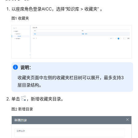
指
南
以座席角色登录
AICC
，选择
“
知识库
>
收藏夹
”
。
图1
收藏夹
云
控
制
台
操
作
指
说明：
南
收藏夹页面中左侧的收藏夹栏目树可以展开，最多支持3
租
层目录结构。
户
管
单击
，新增收藏夹目录。
理
图2
新增目录
员
指
南
认