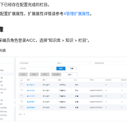
户下已经存在配置完成的栏目。
持配置扩展属性，扩展属性详情请参考
4管理扩展属性
。
骤
采编员角色登录
AICC
，选择
“
知识库
>
知识
>
栏目
”
。
列表