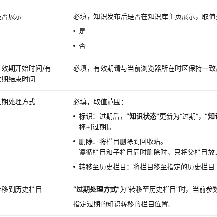
是否展示
必填，知识发布后是否在知识库主页展示，取值
是
否
有效期开始时间/有
必填，有效期请与当前浏览器所在时区保持一致
效期结束时间
过期处理方式
必填，取值范围：
标识：过期后，
“知识状态”
更新为
“过期”
，
“知
称+[过期]。
删除：将栏目删除到回收站。
遵循栏目和子栏目同时删除时，只将父栏目放
转移至历史栏目：将栏目移至指定的历史栏目
转移到历史栏目
“过期处理方式”
为
“转移至历史栏目”
时，当前参
指定过期的知识转移的栏目位置。