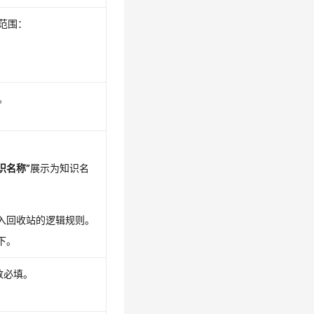
范围：
。
识名称”
展示为知识名
入回收站的逻辑规则。
下。
数必填。