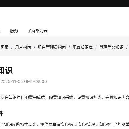
者
服务
了解华为云
云客服
/
用户指南
/
租户管理员指南
/
配置知识库
/
管理后台知识
/
知识
：
2025-11-05 GMT+08:00
人员在知识栏目配置完成后，配置知识采编，设置知识种类，完善知识内
件
通了知识库的特性功能，操作员具有
“
知识库
>
知识管理
>
知识栏目
”
的菜