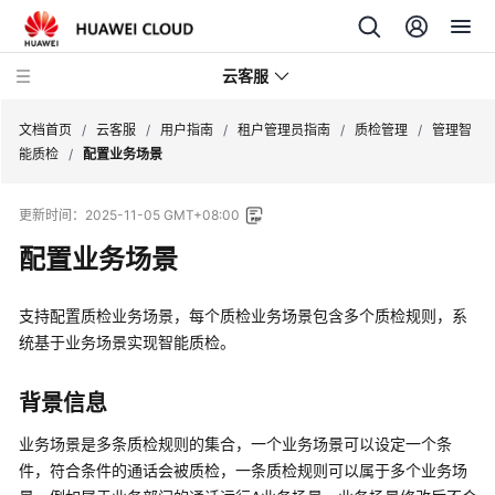
云客服
文档首页
/
云客服
/
用户指南
/
租户管理员指南
/
质检管理
/
管理智
能质检
/
配置业务场景
产
更新时间：
2025-11-05 GMT+08:00
品
介
配置业务场景
绍
支持配置质检业务场景，每个质检业务场景包含多个质检规则，系
快
统基于业务场景实现智能质检。
速
入
门
背景信息
业务场景是多条质检规则的集合，一个业务场景可以设定一个条
用
件，符合条件的通话会被质检，一条质检规则可以属于多个业务场
户