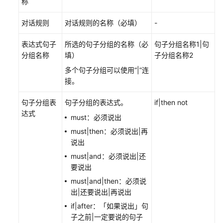
称
社
交
对话规则
对话规则的名称（必填）
-
媒
体
表达式句子
所选的句子分组的名称（必
句子分组名称1|句
运
分组名称
填）
子分组名称2
营
多个句子分组可以使用“|”连
接。
配
置
句子分组表
句子分组的表达式。
if|then not
绩
达式
效
must：必须说出
管
must|then：必须说出|再
理
说出
must|and：必须说出|还
IPCC
要说出
数
must|and|then：必须说
据
出|还要说出|再说出
迁
移
if|after：「如果说出」句
子之前|一定要说的句子