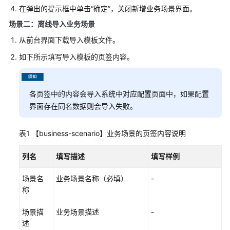
配
在弹出的提示框中单击
“确定”
，关闭新增业务场景界面。
置
场景二：离线导入业务场景
指
从前台界面下载导入模板文件。
南
如下所示填写导入模板的页签内容。
IVR
Journey
分
各页签中的内容会导入系统中对应配置页面中，如果配置
析
界面存在同名数据则会导入失败。
外
表1
【business-scenario】业务场景的页签内容说明
呼
风
列名
填写描述
填写样例
险
监
场景名
业务场景名称（必填）
-
控
称
管
场景描
业务场景描述
-
理
述
工