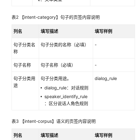
配
置
智
表2
【intent-category】句子的页签内容说明
能
质
列名
填写描述
填写样例
检
任
句子分类名
句子分类的名称（必填）
-
务
称
句子名称
管
句子名称（必填）
-
理
句子分类用
句子分类用途。
dialog_rule
智
途
能
dialog_rule：对话规则
质
speaker_identify_rule
检
：区分说话人角色规则
管
理
表3
【intent-corpus】语义的页签内容说明
句
子
列名
填写描述
填写样例