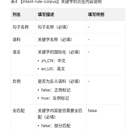
表4
【intent-rule-corpus】关键字的页签内容说明
配
置
列名
填写描述
填写样例
业
务
句子名称
句子名称（必填）
-
场
语料
景
关键字名称（必填）
-
语言
关键字的国际化（必填）
-
查
看
zh_CN：中文
智
en_US：英文
能
质
负例
是否为反义语料（必填）
-
检
false：正例标记
结
果
true：反例标记
全匹配
关键字内容是否需要全匹
false
配
配（必填）
置
抽
false：部分匹配
检