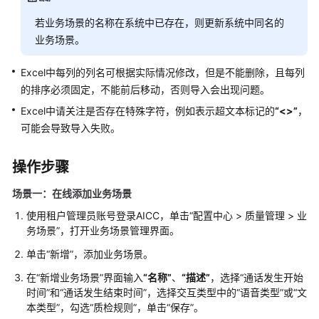
配
若业务场景的名称在系统中已存在，则更新系统中同名的
置
业务场景。
移
动
Excel中每列的列名可根据实际情况修改，但是不能删除，且每列
客
的排序必须固定，不能前后移动，否则导入会出现问题。
服
Excel中请关注是否存在特殊字符，例如表示超文本标记的
“<>”
，
配
可能会导致导入失败。
置
多
操作步骤
媒
体
场景一：在线添加业务场景
渠
使用租户管理员账号登录
AICC
，单击
“
配置中心
>
质量管理
>
业
道
务场景
”
，打开业务场景管理界面。
机
单击
“新增”
，添加业务场景。
器
在
“新增业务场景”
界面输入
“名称”
、
“描述”
，选择
“通话发生开始
人
时间”
和
“通话发生结束时间”
，选择交互类型中的
“语音类型”
或
“文
管
本类型”
，勾选
“质检规则”
，单击
“保存”
。
理