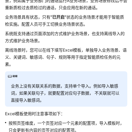
指
景，例如属于业务部门的通话运行A业务场景，业务场景修改后不会
南
重新质检过去质检过的通话，只会应用在新的通话。
业务场景具有状态，只有
“已开启”
状态的业务场景才能用于智能质
云
检实施。配置人员可手工切换业务场景状态。
控
系统既支持通过页面添加的方式维护业务场景，也支持离线导入的
制
台
方式维护业务场景。
操
离线场景时，您可以在线下填写Excel模板，单独导入业务场景、语
作
义、关键词、敏感词、句子、规则等用于指定智能质检任务的元
指
素。
南
租
业务上没有关联关系的数据，支持单个导入。例如导入敏感
户
管
词，如果关联句子，就要配置对应句子数据， 不关联就可以
理
直接导入敏感词。
员
指
Excel模板使用时注意事项如下：
南
按照页签维度，一个页签对应一个元素的配置项，导入模板时，
只会更新有内容的页签对应的配置项。
认