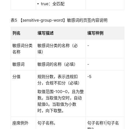
true：全匹配
计
划
表5
【sensitive-group-word】敏感词的页签内容说明
创
建
列名
填写描述
填写样例
人
工
敏感词分类
敏感词分类的名称（必
-
抽
名称
填）
检
任
敏感词
敏感词的名称（必填）
-
务
分值
规则分数，表示违规扣
-5
分，合规不扣分（必填）
文
本
取值范围-100~0，且为整
和
数。当取值为空时，自动
语
赋值0。当取值为小数
音
时，向下取整。
分
析
座席例外
句子名称。
句子名称1|句子名