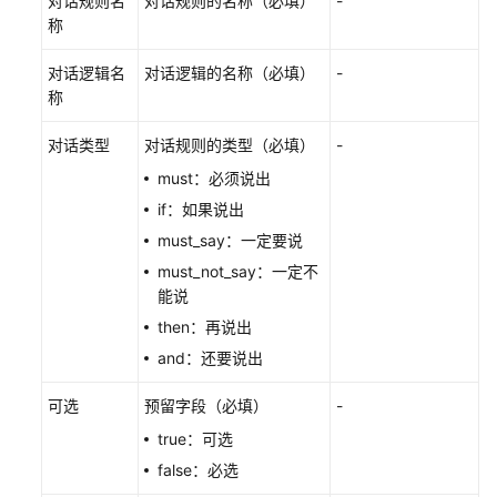
对话规则名
对话规则的名称（必填）
-
共
称
担
对话逻辑名
对话逻辑的名称（必填）
-
云
称
服
务
对话类型
对话规则的类型（必填）
-
等
级
must：必须说出
协
if：如果说出
议
must_say：一定要说
（SLA）
must_not_say：一定不
能说
白
皮
then：再说出
书
and：还要说出
资
源
可选
预留字段（必填）
-
true：可选
支
false：必选
持