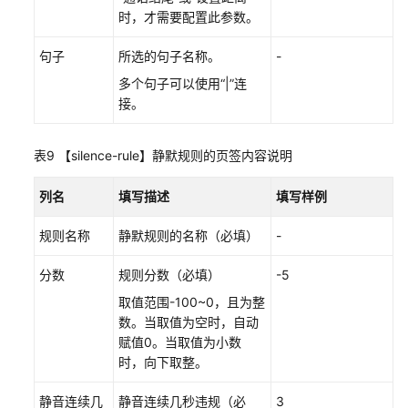
时，才需要配置此参数。
句子
所选的句子名称。
-
多个句子可以使用“|”连
接。
表9
【silence-rule】静默规则的页签内容说明
列名
填写描述
填写样例
规则名称
静默规则的名称（必填）
-
分数
规则分数（必填）
-5
取值范围-100~0，且为整
数。当取值为空时，自动
赋值0。当取值为小数
时，向下取整。
静音连续几
静音连续几秒违规（必
3