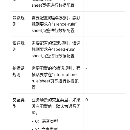
配
sheet页签进行数据配置
置
人
静默规
需要配置的静默规则，静默
-
工
则
规则要求在“silence-rule”
质
sheet页签进行数据配置
检
任
语速规
需要配置的语速规则，语速
-
务
则
规则要求在“speed-rule”
sheet页签进行数据配置
管
理
抢插话
需要配置的抢插话规则，强
-
人
规则
插话要求在“interruption-
工
rule”sheet页签进行数据配
质
置
检
交互类
业务场景的交互类型，如果
0
型
没有配置值，默认为语音类
典
型。
型
场
0：语音类型
景：
2：文本类型