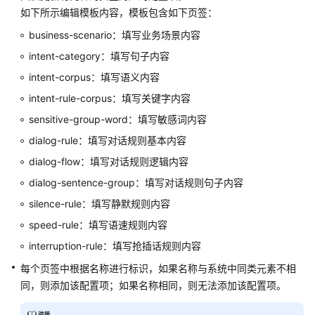
如下所示编辑模板内容，模板包含如下页签：
识
您
business-scenario：填写业务场景内容
的
intent-category：填写句子内容
租
intent-corpus：填写语义内容
间
intent-rule-corpus：填写关键字内容
配
sensitive-group-word：填写敏感词内容
置
dialog-rule：填写对话规则基本内容
员
工
dialog-flow：填写对话规则逻辑内容
中
dialog-sentence-group：填写对话规则句子内容
心
silence-rule：填写静默规则内容
启
speed-rule：填写语速规则内容
用
interruption-rule：填写抢插话规则内容
人
工
每个页签中根据名称进行标识，如果名称与系统中同类元素不相
服
同，则添加该配置项；如果名称相同，则无法添加该配置项。
务