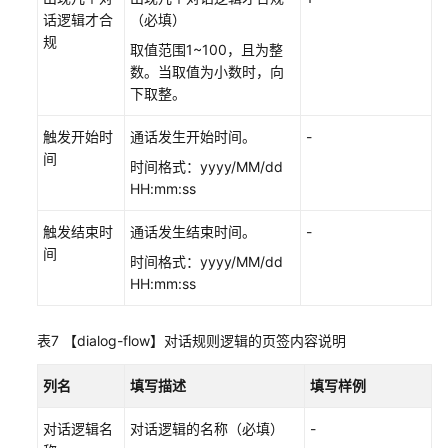
置
话逻辑才合
（必填）
公
规
取值范围1~100，且为整
共
数。当取值为小数时，向
资
下取整。
源
触发开始时
通话发生开始时间。
-
业
间
时间格式：yyyy/MM/dd
务
HH:mm:ss
故
障
触发结束时
通话发生结束时间。
-
放
间
通
时间格式：yyyy/MM/dd
管
HH:mm:ss
理
表7
【dialog-flow】对话规则逻辑的页签内容说明
护
航
列名
填写描述
填写样例
浏
览
对话逻辑名
对话逻辑的名称（必填）
-