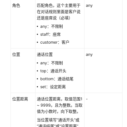
区
角色
匹配角色，这个主要用于
any
域
在对话规则里面是客户说
还是座席说（必填）
系
统
any：不限制
权
staff：座席
限
customer：客户
位置
通话位置
any
any：不限制
top：通话开头
bottom：通话结尾
set：设定距离
位置距离
通话位置距离，取值范围1
-
~ 9999。且为整数。当取
值为小数时，向下取整。
当位置填写“通话开头”或
“通话结尾”或“设置距离”