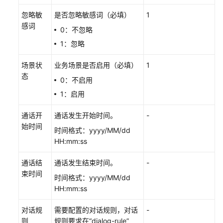
单
忽略敏
是否忽略敏感词（必填）
1
配
感词
置
0：不忽略
1：忽略
质
检
场景状
业务场景是否启用（必填）
1
管
态
0：不启用
理
1：启用
质
通话开
通话发生开始时间。
-
检
始时间
管
时间格式：yyyy/MM/dd
理
HH:mm:ss
概
述
通话结
通话发生结束时间。
-
束时间
时间格式：yyyy/MM/dd
典
HH:mm:ss
型
场
对话规
需要配置的对话规则，对话
-
景：
则
规则要求在“dialog-rule”