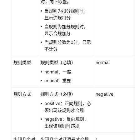
时，向下取整。
当规则为扣分规则时，
管
显示违规扣分
理
问
当规则为加分规则时，
卷
显示合规加分
当规则分数为0时，显示
管
不计分
理
智
规则类型
规则类型（必填）
normal
能
normal：一般
实
critical：重要
训
规则方式
规则方式（必填）
negative
配
置
positive：正向规则，必
知
须出现该规则才合规
识
negative：反向规则，
库
出现该规则时违规
配
出现几个对
出现几个对话逻辑才合规
1