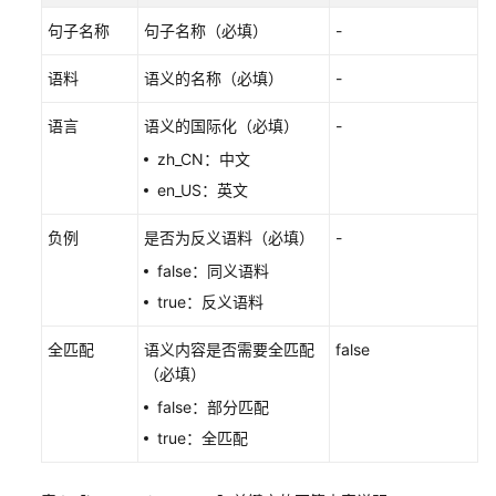
句子名称
管
句子名称（必填）
-
理
语料
语义的名称（必填）
-
敏
感
语言
语义的国际化（必填）
-
词
zh_CN：中文
配
en_US：英文
置
质
负例
是否为反义语料（必填）
-
检
false：同义语料
规
则
true：反义语料
全匹配
语义内容是否需要全匹配
false
设
（必填）
置
质
false：部分匹配
检
true：全匹配
评
分