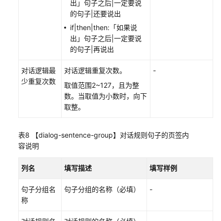
出」句子之后|一定要说
指
的句子|还要说出
南
if|then|then:「如果说
API
出」句子之后|一定要说
参
的句子|再说出
考
对话逻辑最
对话逻辑重复次数。
-
少重复次数
常
取值范围2~127，且为整
见
数。当取值为小数时，向下
问
取整。
题
表8
【dialog-sentence-group】对话规则句子的页签内
通
容说明
用
参
列名
填写描述
填写样例
考
句子分组名
句子分组的名称（必填）
-
称
责
任