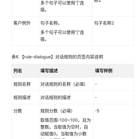
称2
多个句子可以使用“|”连
管
接。
理
通
客户例外
句子名称。
句子名称2
知
多个句子可以使用“|”连
中
接。
心
管
表6
【rule-dialogue】对话规则的页签内容说明
理
客
列名
填写描述
填写样例
户
中
规则名称
对话规则的名称（必填）
-
心
规则描述
对话规则的描述
-
配
置
分数
规则分数（必填）
-5
智
取值范围-100~100，且为
能
整数。当取值为空时，自
外
动赋值0。当取值为小数
呼