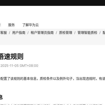
者
服务
了解华为云
云客服
/
用户指南
/
租户管理员指南
/
质检管理
/
管理智能质检
/
语速规则
：
2025-11-05 GMT+08:00
中配置了该规则的基本信息，质检条件以及例外句子，当出现违规时，有
息