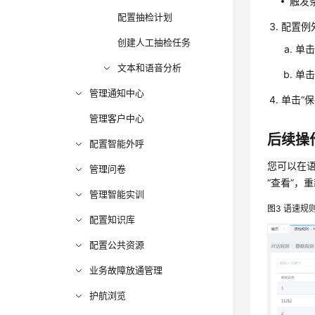
触发
配置抽检计划
配置例
创建人工抽检任务
单
文本和语音分析
单
管理通知中心
单击
“保
管理客户中心
后续操
配置智能外呼
您可以在
管理问卷
“查看”
，重
管理智能实训
图3
语速规
配置知识库
配置公共资源
业务故障放通管理
护航浏览