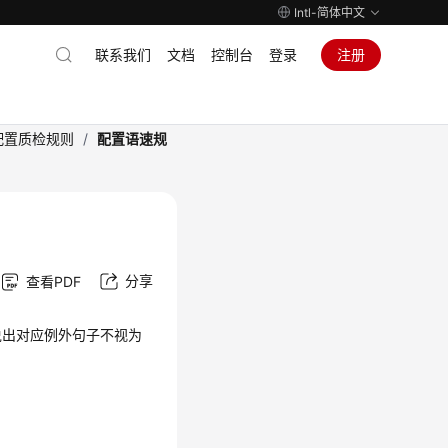
Intl-简体中文
联系我们
文档
控制台
登录
注册
配置质检规则
/
配置语速规
分享
查看PDF
说出对应例外句子不视为