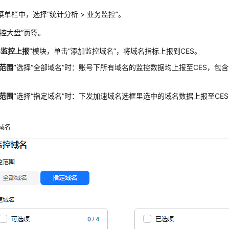
菜单栏中，选择
“
统计分析
>
业务监控
”
。
监控大盘”
页签。
S监控上报”
模块，单击
“添加监控域名”
，将域名指标上报到CES。
范围”
选择
“全部域名”
时：账号下所有域名的监控数据均上报至CES，包
范围”
选择
“指定域名”
时：下发加速域名选框里选中的域名数据上报至CES
域名