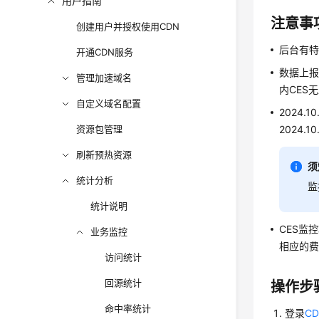
用户指南
注意事
创建用户并授权使用CDN
后台有
开通CDN服务
数据上报
管理加速域名
内CES
自定义域名配置
2024
资源包管理
2024
刷新预热资源
须
统计分析
监
统计说明
CES监
业务监控
相应的费
访问统计
回源统计
操作步
命中率统计
登录
C