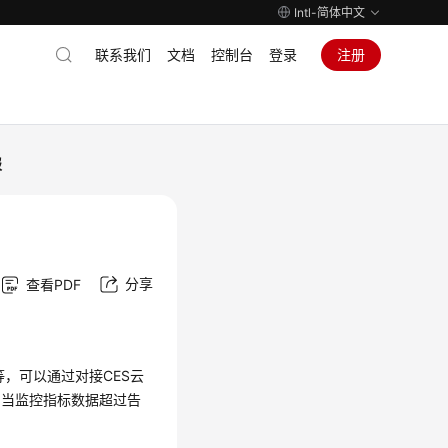
Intl-简体中文
联系我们
文档
控制台
登录
注册
报
分享
查看PDF
，可以通过对接CES云
，当监控指标数据超过告