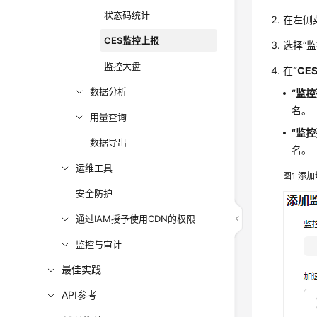
状态码统计
在左侧
CES监控上报
选择
“
监控大盘
在
“CE
数据分析
“监控
名。
用量查询
“监控
数据导出
名。
运维工具
图1
添加
安全防护
通过IAM授予使用CDN的权限
监控与审计
最佳实践
API参考