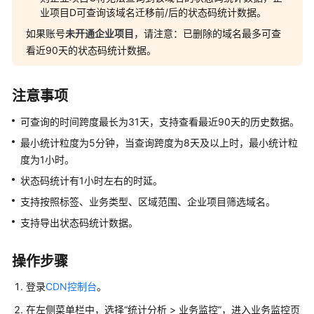
介
业项目D可查询该域名迁移前/后的状态码统计数据。
绍
如果账号
未开通企业项目
，请注意：已删除的域名最多可查
计
看近90天的状态码统计数据。
费
说
注意事项
明
可查询的时间跨度最长为31天，支持查看最近90天的历史数据。
快
速
最小统计粒度为5分钟，当查询跨度为8天及以上时，最小统计粒
入
度为1小时。
门
状态码统计有1小时左右的时延。
支持按照标签、业务类型、区域范围、企业项目筛选域名。
用
户
支持导出状态码统计数据。
指
南
操作步骤
创
登录
CDN控制台
。
建
在左侧菜单栏中，选择
“
统计分析
>
业务监控
”
，进入业务监控页