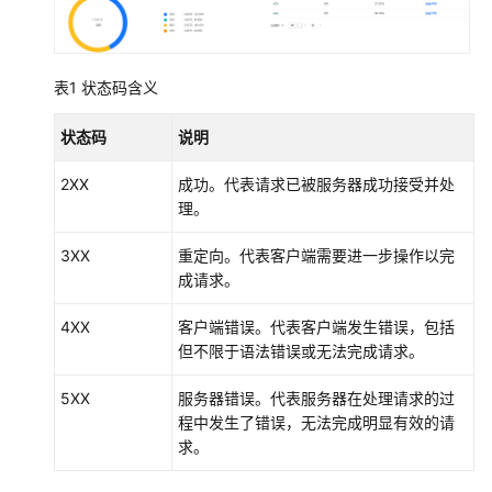
自
定
表1
状态码含义
义
域
状态码
说明
名
配
2XX
成功。代表请求已被服务器成功接受并处
置
理。
资
3XX
重定向。代表客户端需要进一步操作以完
源
成请求。
包
管
4XX
客户端错误。代表客户端发生错误，包括
理
但不限于语法错误或无法完成请求。
刷
5XX
服务器错误。代表服务器在处理请求的过
新
程中发生了错误，无法完成明显有效的请
预
求。
热
资