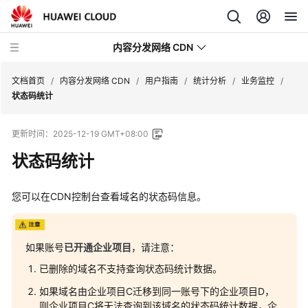
内容分发网络 CDN
文档首页
/
内容分发网络 CDN
/
用户指南
/
统计分析
/
业务监控
/
状态码统计
最
更新时间：
2025-12-19 GMT+08:00
新
动
状态码统计
态
您可以在CDN控制台查看域名的状态码信息。
服
务
公
告
如果账号
已开通企业项目
，请注意：
已删除的域名不支持查询状态码统计数据。
产
如果域名由企业项目C迁移到同一账号下的企业项目D，
品
则企业项目C将无法查询到该域名的状态码统计数据，企