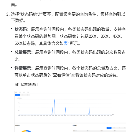
用
面。
户
并
选择
“状态码统计”
页签，配置您需要的查询条件，您将查询到以
授
下数据。
权
状态码
：展示查询时间段内，各类状态码出现的数量，支持查
使
看某个状态码的趋势图。状态码统计包括2XX，3XX，4XX，
用
5XX状态码，其具体含义如
表1
所示。
CDN
总量展示
：展示查询时间段内，各类状态码出现的总次数及占
比。
开
通
详情展示
：展示查询时间段内，各个状态码的总量及占比，还
CDN
“查看详情”
可以单击状态码后的
查看该状态码对应的域名。
服
图1
状态码统计
务
管
理
加
速
域
名