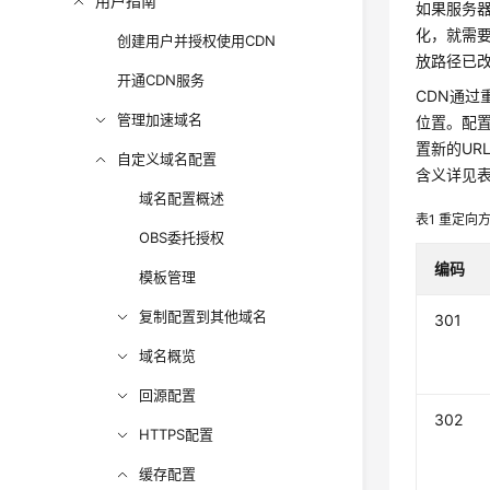
用户指南
如果服务器
化，就需要
创建用户并授权使用CDN
放路径已改为
开通CDN服务
CDN通过
管理加速域名
位置。配置
置新的UR
自定义域名配置
含义详见
域名配置概述
表1
重定向
OBS委托授权
编码
模板管理
复制配置到其他域名
301
域名概览
回源配置
302
HTTPS配置
缓存配置