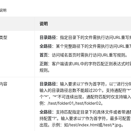
说明
说明
类型
目录路径
：指定目录下的文件需执行访问URL重写
全路径
：某个完整路径下的文件需执行访问URL重
首页
：访问域名首页时需执行访问URL重写规则。
正则
：客户端请求URL中的字符匹配正则表达式时
规则。
内容
目录路径：
输入要求以“/”作为首字符，以“,”进行分
输入的目录路径总数不能超过20个。支持通配符“*
个“*”，“*”不可连续出现，通配符匹配时仅支持
例：/test/folder01,/test/folder02。
全路径：
支持匹配指定目录下的具体文件或者带通配
持配置“?”。输入要求以“/”作为首字符，最多可配置5
出现。示例：如/test/index.html或/test/*.jpg。