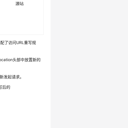
此时匹配了访问URL重写规
cation头部中放置新的
l）重新发起请求。
写后的