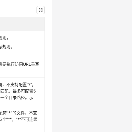
规则。
写规则。
需要执行访问URL重写
隔，不支持配置“?”，
”匹配，最多可配置5
输入一个目录路径。示
符"*"的文件，不支
个"*"，“*”不可连续