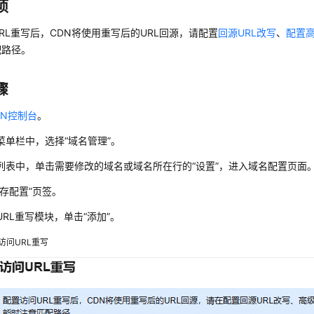
项
RL重写后，CDN将使用重写后的URL回源，请配置
回源URL改写
、
配置
配路径。
骤
DN控制台
。
菜单栏中，选择
“
域名管理
”
。
列表中，单击需要修改的域名或域名所在行的
“设置”
，进入域名配置页面
缓存配置”
页签。
URL重写模块，单击
“添加”
。
访问URL重写