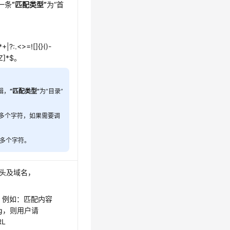
一条
“匹配类型”
为
“首
<>=![]{}()-
Z]*$。
辑，
“匹配类型”
为“目录”
到多个字符，如果需要调
到多个字符。
/头及域名，
获，例如：匹配内容
.jpg，则用户请
RL