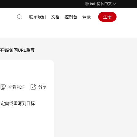
Intl-简体中文
联系我们
文档
控制台
登录
注册
户端访问URL重写
分享
查看PDF
重定向或重写到目标