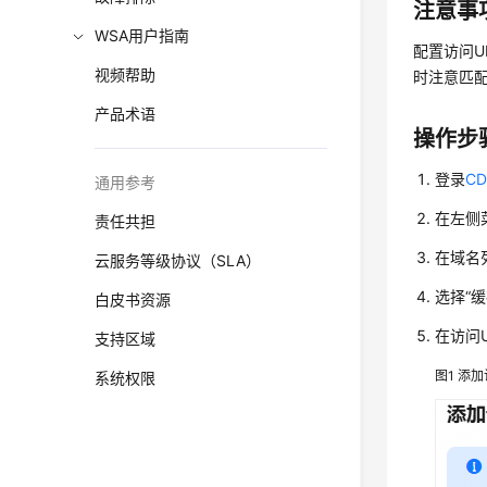
注意事
WSA用户指南
配置访问U
视频帮助
时注意匹
产品术语
操作步
登录
C
通用参考
在左侧
责任共担
在域名
云服务等级协议（SLA）
选择
“
白皮书资源
在访问
支持区域
图1
添加
系统权限