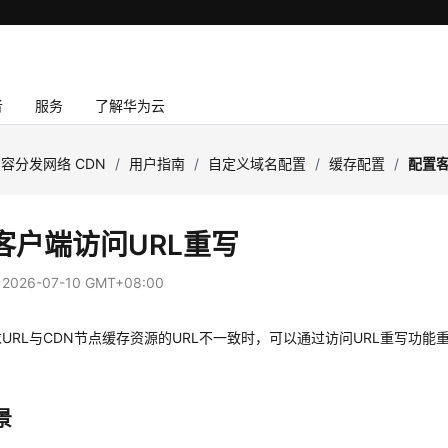
者
服务
了解华为云
容分发网络 CDN
/
用户指南
/
自定义域名配置
/
缓存配置
/
配置客
客户端访问URL重写
：
2026-07-10 GMT+08:00
URL与CDN节点缓存资源的URL不一致时，可以通过访问URL重写功能
景