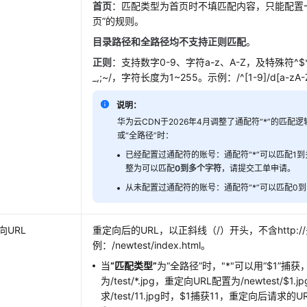
首页
：匹配类型为首页时不填匹配内容，只能配置
页”
的规则。
目录路径和全路径均不支持正则匹配
。
正则
：支持数字0-9、字符a-z、A-Z，及特殊符^$*+|?:.
_,;~/，字符长度为1~255。示例：/^[1-9]/d[a-zA-
说明：
华为云CDN于2026年4月调整了通配符“*”的匹配逻
或“全路径”时：
已经配置过通配符的账号：通配符“*”可以匹配1
整为可以匹配
0到多个字符
，请提交工单申请。
从未配置过通配符的账号：通配符“*”可以匹配0
向URL
重定向后的URL，以正斜线（/）开头，不含http:/
例：/newtest/index.html。
当
“匹配类型”
为
“全路径”
时，"*"可以用“$1”捕
为/test/*.jpg，重定向URL配置为/newtest/$1
求/test/11.jpg时，$1捕获11，重定向后请求的U