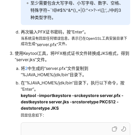
器
至少需要包含大写字母、小写字母、数字、空格、
上
特殊字符~`!@#$%^&*()_+|{}:"<>?-=\[];',./中的3
安
种类型字符。
装
SSL
再次输入PFX证书密码，按“Enter”。
证
当系统没有回显任何错误信息，表示已在OpenSSL工具安装目录下
书
成功生成
文件。
“server.pfx”
使用Keytool工具，将PFX格式证书文件转换成JKS格式，得到
在
“server.jks”
文件。
Nginx
将
2
中生成的
“server.pfx”
文件复制到
服
“%JAVA_HOME%/jdk/bin”
目录下。
务
器
在
“%JAVA_HOME%/jdk/bin”
目录下，执行以下命令，按
“Enter”。
上
keytool -importkeystore -srckeystore server.pfx -
安
destkeystore server.jks -srcstoretype PKCS12 -
装
deststoretype JKS
SSL
回显信息如下：
证
书