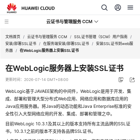
云证书与管理服务 CCM
文档首页
/
云证书与管理服务 CCM
/
SSL证书管理（SCM）用户指南
/
安装/部署SSL证书
/
在服务端安装/部署SSL证书
/
安装SSL证书到web服
务器
/
在WebLogic服务器上安装SSL证书
最
新
在WebLogic服务器上安装SSL证书
动
态
更新时间：
2026-07-14 GMT+08:00
WebLogic基于JAVAEE架构的中间件，WebLogic是用于开发、集
服
务
成、部署和管理大型分布式Web应用、网络应用和数据库应用的
公
Java应用服务器。将Java的动态功能和Java Enterprise标准的安
告
全性引入大型网络应用的开发、集成、部署和管理之中。
目前WebLogic 10.3.1及其以上的版本支持所有主流品牌的SSL证
快
书，10.3.1之前的版本不支持各品牌SSL证书。
速