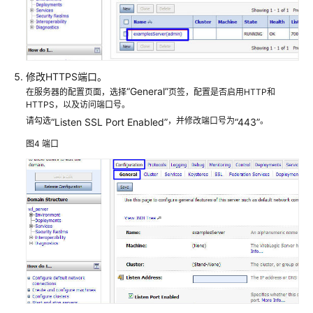
客
户
端
安
装
修改HTTPS端口。
根
“General”
在服务器的配置页面，选择
页签，配置是否启用HTTP和
证
HTTPS，以及访问端口号。
书
请勾选
，并修改端口号为
。
“Listen SSL Port Enabled”
“443”
图4
端口
管
理
SSL
证
书
SSL
证
书
共
享