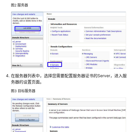
上
图2
服务器
安
装
SSL
证
书
部
署
SSL
证
在服务器列表中，选择您需要配置服务器证书的Server，进入服
书
务器的设置页面。
到
华
图3
目标服务器
为
云
产
品
在