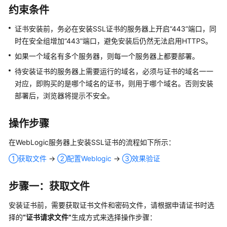
约束条件
指
南
证书安装前，务必在安装SSL证书的服务器上开启
“443”
端口，同
时在安全组增加
“443”
端口，避免安装后仍然无法启用HTTPS。
SSL
如果一个域名有多个服务器，则每一个服务器上都要部署。
证
书
待安装证书的服务器上需要运行的域名，必须与证书的域名一一
使
对应，即购买的是哪个域名的证书，则用于哪个域名。否则安装
用
部署后，浏览器将提示不安全。
流
程
操作步骤
通
在WebLogic服务器上安装SSL证书的流程如下所示：
过
IAM
①获取文件
→
②配置Weblogic
→
③效果验证
授
予
步骤一：获取文件
使
用
安装证书前，需要获取证书文件和密码文件，请根据申请证书时选
SCM
择的
“证书请求文件”
生成方式来选择操作步骤：
的