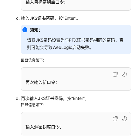
在
输入目标密钥库口令：
Apache
服
输入JKS证书密码，按“Enter”。
务
器
须知：
上
请将JKS密码设置为与PFX证书密码相同的密码，否
安
则可能会导致WebLogic启动失败。
装
SSL
回显信息如下：
证
书
在
再次输入新口令：
IIS
服
再次输入JKS证书密码，按“Enter”。
务
回显信息如下：
器
上
安
输入源密钥库口令：
装
SSL