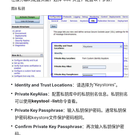
云
图8
私钥
服
务
等
级
协
议
（SLA）
白
皮
书
“Keystores”
Identity and Trust Locations
：请选择为
。
资
源
Private KeyAlias
：配置私钥库中的私钥别名信息。私钥别名
keystool -list
可以使用
命令查看。
支
Private Key Passphrase
：输入私钥保护密码。通常私钥保
持
护密码和keystore文件保护密码相同。
区
Confirm
Private
Key
Passphrase
：再次输入私钥保护密
域
码。