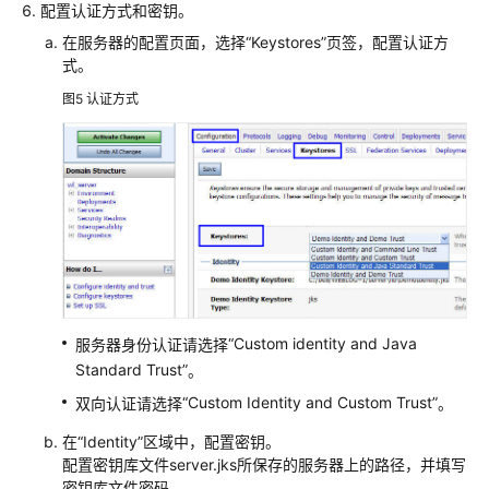
配置认证方式和密钥。
SSL
在服务器的配置页面，选择
“Keystores”
页签，配置认证方
证
式。
书
图5
认证方式
标
签
管
理
监
控
与
审
计
“Custom identity and Java
服务器身份认证请选择
Standard Trust”
。
私
有
“Custom Identity and Custom Trust”
双向认证请选择
。
证
在
“Identity”
区域中，配置密钥。
书
配置密钥库文件server.jks所保存的服务器上的路径，并填写
管
密钥库文件密码。