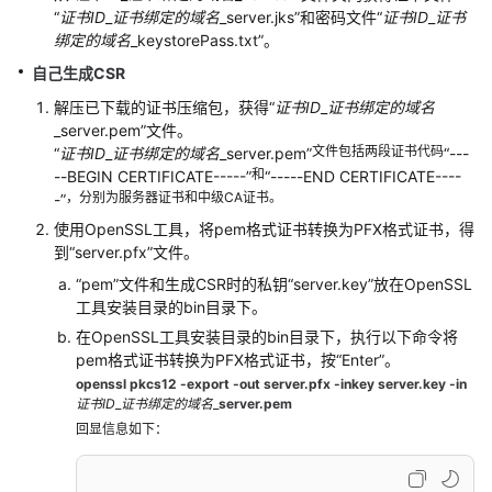
“
证书ID
_
证书绑定的域名
_
server.jks”
和密码文件
“
证书ID
_
证书
装/
绑定的域名
_
keystorePass.txt”
。
部
署
自己生成CSR
SSL
解压已下载的证书压缩包，获得
“
证书ID
_
证书绑定的域名
证
_
server.pem”
文件。
书
文件包括两段证书代码
“
证书ID
_
证书绑定的域名
_
server.pem”
“---
和
--BEGIN CERTIFICATE-----”
“-----END CERTIFICATE----
在
，分别为服务器证书和中级CA证书。
-”
服
使用OpenSSL工具，将pem格式证书转换为PFX格式证书，得
务
到
“server.pfx”
文件。
端
“pem”
文件和生成CSR时的私钥
“server.key”
放在OpenSSL
安
工具安装目录的bin目录下。
装/
部
在OpenSSL工具安装目录的bin目录下，执行以下命令将
署
pem格式证书转换为PFX格式证书，按“Enter”。
SSL
openssl pkcs12 -export -out server.pfx -inkey server.key -in
证书ID
_
证书绑定的域名
_
server.pem
证
回显信息如下：
书
安