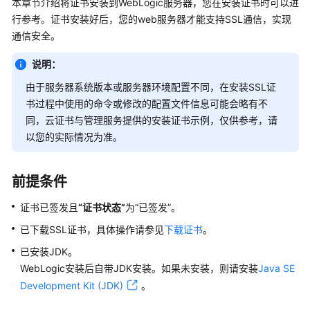
入
本章节介绍将证书安装到WebLogic服务器，您在安装证书时可以进
门
行参考。证书安装好后，您的web服务器才能支持SSL通信，实现
通信安全。
产
品
说明：
介
由于服务器系统版本或服务器环境配置不同，在安装SSL证
绍
书过程中使用的命令或修改的配置文件信息可能会略有不
同，云证书与管理服务提供的安装证书示例，仅供参考，请
计
以您的实际情况为准。
费
说
明
前提条件
SSL
证书已签发且
“证书状态”
为
“已签发”
。
证
已下载SSL证书，具体操作请参见
下载证书
。
书
管
已安装JDK。
理
WebLogic安装后自带JDK安装。如果未安装，则请安装
Java SE
（SCM）
Development Kit (JDK)
。
用
户