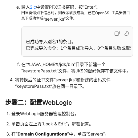
证
输入
2.c
中设置PFX证书密码，按“Enter”。
书
回显类似如下信息时，则表示转换成功，已在OpenSSL工具安装目
录下成功生成
文件。
“server.jks”
在
WebLogic
服
已成功导入别名1的条目。

务
已完成导入命令：1个条目成功导入，0个条目失败或取消
器
上
在
“%JAVA_HOME%/jdk/bin”
目录下新建一个
安
“keystorePass.txt”
文件，将JKS的密码保存在该文件中。
装
将转换后的证书文件
“server.jks”
和新建的密码文件
SSL
“keystorePass.txt”
放在同一目录下。
证
书
步骤二：配置WebLogic
在
登录WebLogic服务器管理控制台。
Resin
服
单击页面左上方
“Lock & Edit”
，解锁配置。
务
在
“Domain Configurations”
中，单击
“Servers”
。
器