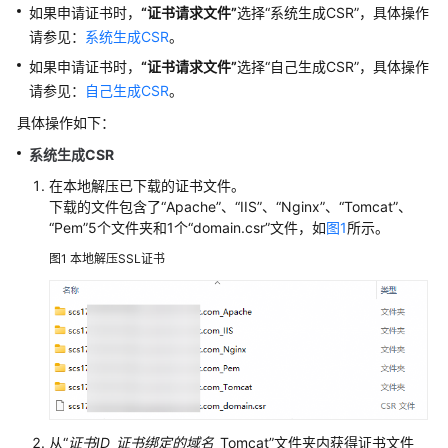
如果申请证书时，
“证书请求文件”
选择
“系统生成CSR”
，具体操作
权
请参见：
系统生成CSR
。
限
如果申请证书时，
“证书请求文件”
选择
“自己生成CSR”
，具体操作
购
请参见：
自己生成CSR
。
买
具体操作如下：
SSL
证
系统生成CSR
书
在本地解压已下载的证书文件。
或
下载的文件包含了
“Apache”
、
“IIS”
、
“Nginx”
、
“Tomcat”
、
扩
“Pem”
5个文件夹和1个
“domain.csr”
文件，如
图1
所示。
容
图1
本地解压SSL证书
包
申
请
SSL
证
书
安
从
“
证书ID
_
证书绑定的域名
_
Tomcat”
文件夹内获得证书文件