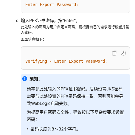
装
Enter Export Password:
SSL
证
输入PFX证书密码，按“Enter”。
书
此处输入的密码为用户自定义密码，请根据自己的需求进行设置并输
到
入密码。
web
回显信息如下：
服
务
器
Verifying - Enter Export Password:
下
载
须知：
SSL
请牢记此处输入的PFX证书密码。后续设置JKS密码
证
需要与此处设置的PFX密码保持一致，否则可能会导
书
致WebLogic启动失败。
在
为提高用户密码安全性，建议按以下复杂度要求设置
Tomcat
密码：
服
密码长度为8～32个字符。
务