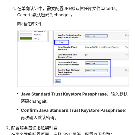
常
见
在单向认证中，需要配置JRE默认信任库文件cacerts。
Cacerts默认密码为changeit。
问
题
图7
信任库文件
更
多
文
档
通
用
参
Java Standard Trust Keystore Passphrase
：输入默认
考
密码changeit。
责
Confirm Java Standard Trust Keystore Passphrase
：
任
再次输入默认密码。
共
担
配置服务器证书私钥别名。
在服务器的配置页面，选择
“SSL”
页签，配置以下参数：