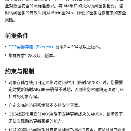
产
业对数据安全的高标准要求。与IAM用户的永久访问密钥相比，临
品
时访问密钥的有效时间为15min至24h，降低了密钥泄露带来的安全
介
风险。
绍
前提条件
计
费
CCE容器存储（Everest）
要求2.4.204及以上版本。
说
明
集群要求1.28及以上版本。
Kubernetes
约束与限制
基
础
对象存储卷使用自定义临时访问密钥（临时AK/SK）时，您
需要
知
定时更新临时AK/SK来
确保不过期
，否则业务容器将无法访问已
识
挂载的对象存储。
自定义临时访问密钥暂不支持安全容器。
快
速
OBS挂载使用临时AK/SK后不支持更新成永久AK/SK，该场景下
入
无法实现动态更新密钥的能力。
门
获取的临时访问密钥具有与IAM用户相同的权限，该IAM用户要求