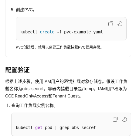
（临
时
创建PVC。
AK/SK）
使
kubectl 
create
 -f pvc-example.yaml
用
委
PVC创建后，就可以创建工作负载挂载PVC使用存储。
托
凭
据
配置验证
挂
载
根据上述步骤，使用IAM用户的密钥挂载对象存储卷。假设工作负
对
载名称为obs-secret，容器内挂载目录是/temp，IAM用户权限为
象
CCE ReadOnlyAccess和Tenant Guest。
存
储
查询工作负载实例名称。
卷
更
kubectl 
get
 pod | grep obs-secret
新