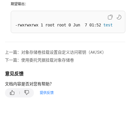
期望输出：
久
卷
（Local
PV）
-rwxrwxrwx 1 root root 0 Jun  7 01:52 
test
临
时
存
上一篇：对象存储卷挂载设置自定义访问密钥（AK/SK）
储
下一篇：使用委托凭据挂载对象存储卷
卷
（EmptyDir）
意见反馈
主
文档内容是否对您有帮助？
机
提供反馈
路
径
（HostPath）
自
定