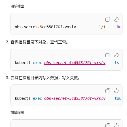
对
期望输出：
象
存
储
卷
obs
-
secret
-5
cd558f76f
-
vxslv          
1
/
1
Runn
访
问
查询挂载目录下对象，查询正常。
密
钥
（AK/SK）
kubectl 
exec
obs-secret-5cd558f76f-vxslv
 -- 
ls
 -l
后
自
动
尝试在挂载目录内写入数据，写入失败。
生
效
kubectl 
exec
obs-secret-5cd558f76f-vxslv
 -- 
touch
跨
区
期望输出：
域
使
用