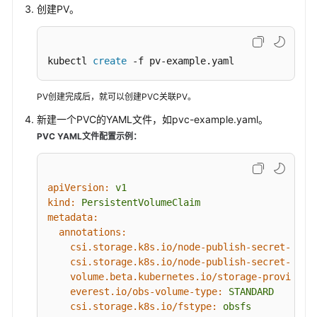
创建PV。
载
参
数
kubectl 
create
 -f pv-example.yaml
对
象
PV创建完成后，就可以创建PVC关联PV。
存
新建一个PVC的YAML文件，如pvc-example.yaml。
储
PVC YAML文件配置示例：
卷
挂
载
设
apiVersion:
v1
置
kind:
PersistentVolumeClaim
metadata:
自
annotations:
定
csi.storage.k8s.io/node-publish-secret-name
义
csi.storage.k8s.io/node-publish-secret-name
访
volume.beta.kubernetes.io/storage-provision
问
everest.io/obs-volume-type:
STANDARD
密
csi.storage.k8s.io/fstype:
obsfs
钥