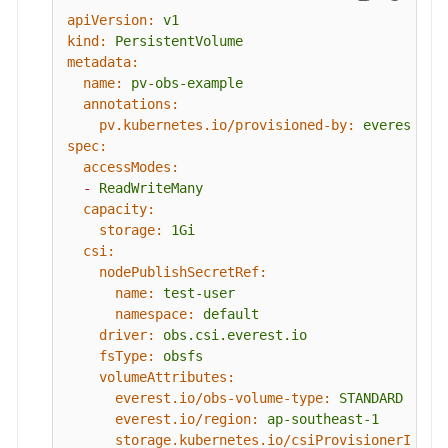
储
apiVersion:
v1
概
kind:
PersistentVolume
述
metadata:
name:
pv-obs-example
通
annotations:
过
pv.kubernetes.io/provisioned-by:
everest-cs
静
spec:
态
accessModes:
存
-
ReadWriteMany
储
capacity:
卷
storage:
1Gi
csi:
使
nodePublishSecretRef:
用
name:
test-user
已
namespace:
default
有
driver:
obs.csi.everest.io
对
fsType:
obsfs
象
volumeAttributes:
存
everest.io/obs-volume-type:
STANDARD
储
everest.io/region:
ap-southeast-1
storage.kubernetes.io/csiProvisionerIdent