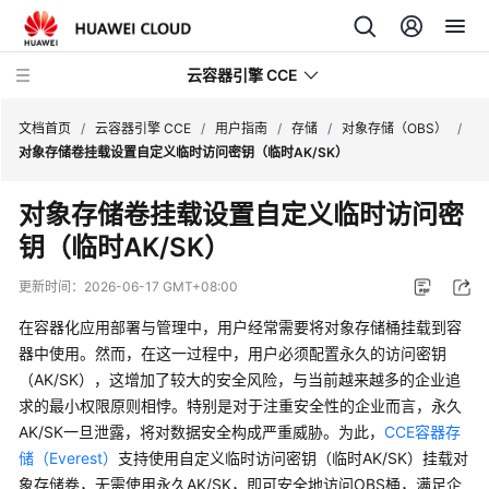
云容器引擎 CCE
文档首页
/
云容器引擎 CCE
/
用户指南
/
存储
/
对象存储（OBS）
/
对象存储卷挂载设置自定义临时访问密钥（临时AK/SK）
对象存储卷挂载设置自定义临时访问密
钥（临时AK/SK）
最
新
更新时间：
2026-06-17 GMT+08:00
动
态
在容器化应用部署与管理中，用户经常需要将对象存储桶挂载到容
器中使用。然而，在这一过程中，用户必须配置永久的访问密钥
服
（AK/SK），这增加了较大的安全风险，与当前越来越多的企业追
务
求的最小权限原则相悖。特别是对于注重安全性的企业而言，永久
公
AK/SK一旦泄露，将对数据安全构成严重威胁。为此，
CCE容器存
告
储（Everest）
支持使用自定义临时访问密钥（临时AK/SK）挂载对
象存储卷，无需使用永久AK/SK，即可安全地访问OBS桶，满足企