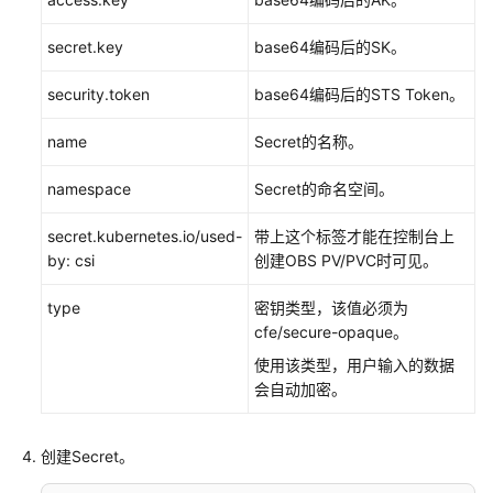
述
secret.key
base64编码后的SK。
存
储
security.token
base64编码后的STS Token。
基
础
name
Secret的名称。
知
识
namespace
Secret的命名空间。
云
secret.kubernetes.io/used-
带上这个标签才能在控制台上
硬
by: csi
创建OBS PV/PVC时可见。
盘
type
存
密钥类型，该值必须为
储
cfe/secure-opaque。
（EVS）
使用该类型，用户输入的数据
会自动加密。
文
件
存
创建Secret。
储