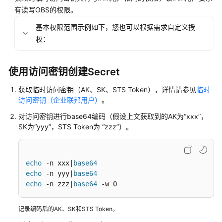
有读写OBS的权限。
用
户
基本权限范围示例如下，您也可以根据需求自定义授
指
权：
南
使用访问密钥创建Secret
高
危
获取临时访问密钥（AK、SK、STS Token），详情请参见
临时
操
访问密钥（企业联邦用户）
。
作
一
对访问密钥进行base64编码（假设上文获取到的AK为“xxx”，
览
SK为“yyy”，STS Token为 “zzz”）。
集
群
echo
 -n xxx|
base64
echo
 -n yyy|
base64
节
echo
 -n zzz|
base64
 -w 0
点
记录编码后的AK、SK和STS Token。
节