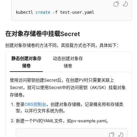
（SFS）
kubectl 
create
 -f test-user.yaml
极
速
文
在对象存储卷中挂载Secret
件
存
创建对象存储卷的方法不同，其挂载方式也不同，具体如下：
储
（SFS
静态创建对象存
动态创建对象存
Turbo）
储卷
储卷
对
使用访问密钥创建Secret后，在创建PV时只需要关联上
象
Secret，就可以使用Secret中的访问密钥（AK/SK）挂载对象
存
存储卷。
储
登录
OBS控制台
，创建对象存储桶，记录桶名称和存储类
（OBS）
型，以并行文件系统为例。
对
新建一个PV的YAML文件，如pv-example.yaml。
象
存