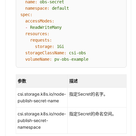
name:
obs-secret
（AK/SK）
namespace:
default
spec:
对
accessModes:
象
-
ReadWriteMany
存
resources:
储
requests:
卷
storage:
1Gi
挂
storageClassName:
csi-obs
载
volumeName:
pv-obs-example
设
置
自
参数
描述
定
义
csi.storage.k8s.io/node-
指定Secret的名字。
临
publish-secret-name
时
访
csi.storage.k8s.io/node-
指定Secret的命名空间。
问
publish-secret-
密
namespace
钥