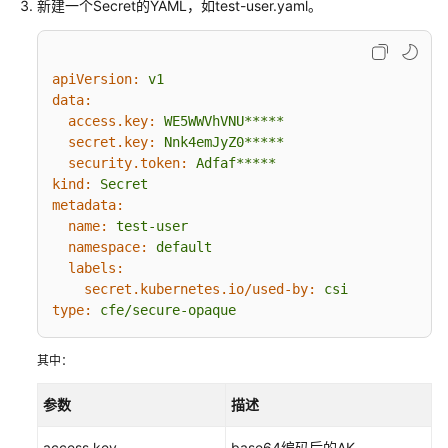
新建一个Secret的YAML，如test-user.yaml。
点
池
工
apiVersion:
v1
作
data:
负
access.key:
WE5WWVhVNU*****
secret.key:
Nnk4emJyZ0*****
载
security.token:
Adfaf*****
kind:
Secret
调
metadata:
度
name:
test-user
namespace:
default
网
labels:
络
secret.kubernetes.io/used-by:
csi
type:
cfe/secure-opaque
存
储
其中：
存
参数
描述
储
概
access.key
base64编码后的AK。