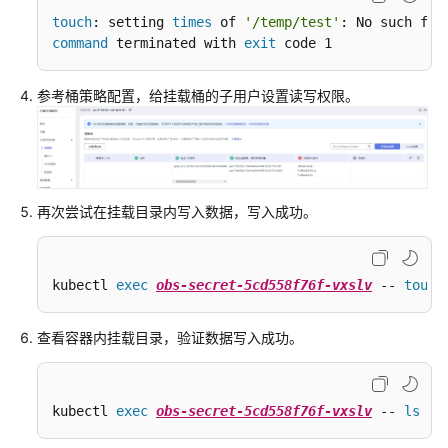
OBS
touch
: setting 
times
 of 
'/temp/test'
桶
command
 terminated with 
exit
 code 1
加
参考桶策略配置，给挂载桶的子用户设置读写权限。
密
对
象
存
储
再次尝试在挂载目录内写入数据，写入成功。
卷
专
kubectl 
exec
obs-secret-5cd558f76f-vxslv
 -- 
touch
属
存
储
查看容器内挂载目录，验证数据写入成功。
（DSS）
本
kubectl 
exec
obs-secret-5cd558f76f-vxslv
 -- 
ls
 -l
地
持