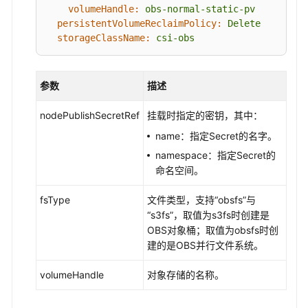
通
volumeHandle:
obs-normal-static-pv
过
persistentVolumeReclaimPolicy:
Delete
动
storageClassName:
csi-obs
态
存
储
参数
描述
卷
使
nodePublishSecretRef
挂载时指定的密钥，其中：
用
name：指定Secret的名字。
对
象
namespace：指定Secret的
存
命名空间。
储
fsType
文件类型，支持“obsfs”与
“s3fs”，取值为s3fs时创建是
设
OBS对象桶；取值为obsfs时创
置
建的是OBS并行文件系统。
对
象
volumeHandle
对象存储的名称。
存
储
挂