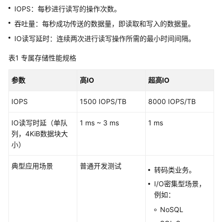
产
IOPS：每秒进行读写的操作次数。
品
吞吐量：每秒成功传送的数据量，即读取和写入的数据量。
介
绍
IO读写延时：连续两次进行读写操作所需的最小时间间隔。
表1
专属存储性能规格
计
费
参数
高IO
超高IO
说
明
IOPS
1500 IOPS/TB
8000 IOPS/TB
Kubernetes
IO读写时延（单队
1 ms ~ 3 ms
1 ms
基
列，4KiB数据块大
础
小）
知
识
典型应用场景
普通开发测试
转码类业务。
快
I/O密集型场景，
速
例如：
入
NoSQL
门