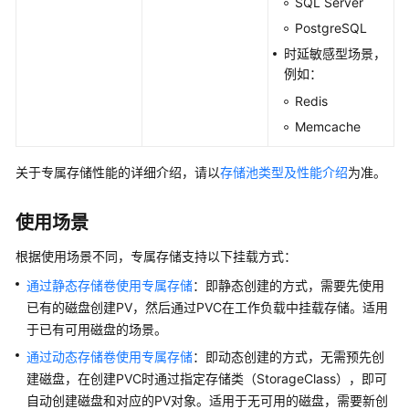
SQL Server
用
PostgreSQL
户
时延敏感型场景，
指
例如：
南
Redis
Memcache
高
危
操
关于专属存储性能的详细介绍，请以
存储池类型及性能介绍
为准。
作
一
使用场景
览
根据使用场景不同，专属存储支持以下挂载方式：
集
通过静态存储卷使用专属存储
：即静态创建的方式，需要先使用
群
已有的磁盘创建PV，然后通过PVC在工作负载中挂载存储。适用
于已有可用磁盘的场景。
节
点
通过动态存储卷使用专属存储
：即动态创建的方式，无需预先创
建磁盘，在创建PVC时通过指定存储类（StorageClass），即可
节
自动创建磁盘和对应的PV对象。适用于无可用的磁盘，需要新创