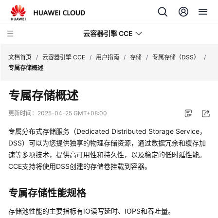
云容器引擎 CCE
文档首页
/
云容器引擎 CCE
/
用户指南
/
存储
/
专属存储（DSS）
/
专属存储概述
专属存储概述
最
更新时间：
2025-04-25 GMT+08:00
新
专属分布式存储服务（Dedicated Distributed Storage Service，
动
DSS）可以为您提供独享的物理存储资源，通过数据冗余和缓存加
态
速等多项技术，提供高可用性和持久性，以及稳定的低时延性能。
CCE支持将使用DSS创建的存储卷挂载到容器。
服
务
公
专属存储性能规格
告
存储池性能的主要指标有IO读写延时、IOPS和吞吐量。