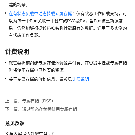
点
建的场景。
池
在有状态负载中动态挂载专属存储
：仅有状态工作负载支持，可
以为每一个Pod关联一个独有的PVC及PV，当Pod被重新调度
工
后，仍然能够根据该PVC名称挂载原有的数据。适用于多实例的
作
有状态工作负载。
负
载
计费说明
调
您需要提前创建专属存储池资源并付费，在容器中挂载专属存储
度
时将使用存储中已购买的资源。
网
关于专属存储的价格信息，请参见
计费说明
。
络
存
上一篇：专属存储（DSS）
储
下一篇：通过静态存储卷使用专属存储
存
意见反馈
储
概
文档内容是否对您有帮助？