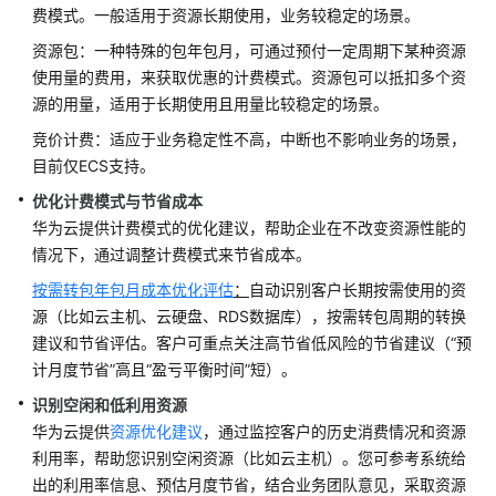
费模式。一般适用于资源长期使用，业务较稳定的场景。
架
简
资源包：一种特殊的包年包月，可通过预付一定周期下某种资源
介
使用量的费用，来获取优惠的计费模式。资源包可以抵扣多个资
源的用量，适用于长期使用且用量比较稳定的场景。
制
竞价计费：适应于业务稳定性不高，中断也不影响业务的场景，
定
目前仅ECS支持。
战
略
优化计费模式与节省成本
华为云提供计费模式的优化建议，帮助企业在不改变资源性能的
顶
情况下，通过调整计费模式来节省成本。
层
按需转包年包月成本优化评估
：
自动识别客户长期按需使用的资
规
源（比如云主机、云硬盘、RDS数据库），按需转包周期的转换
划
建议和节省评估。客户可重点关注高节省低风险的节省建议（“预
计月度节省”高且“盈亏平衡时间”短）。
调
研
识别空闲和低利用资源
评
华为云提供
资源优化建议
，通过监控客户的历史消费情况和资源
估
利用率，帮助您识别空闲资源（比如云主机）。您可参考系统给
出的利用率信息、预估月度节省，结合业务团队意见，采取资源
方