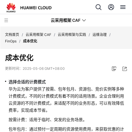
云采用框架 CAF
文档首页
/
云采用框架 CAF
/
云采用框架与实践
/
运维治理
/
FinOps
/
成本优化
云
成本优化
采
用
更新时间：
2025-05-06 GMT+08:00
框
架
选择合适的计费模式
与
华为云为客户提供了按需、包年包月、资源包、竞价实例等多种
实
计费模式，不同的计费模式有着不同的适用场景。企业合理利用
践
云资源的不同计费模式，来适配不同的业务形态，可以有效降低
费率，实现成本节省。
云
采
按需计费：适用于临时、突发的业务场景。
用
包年包月：通过预付一定周期的资源使用费用，来获取优惠的计
框