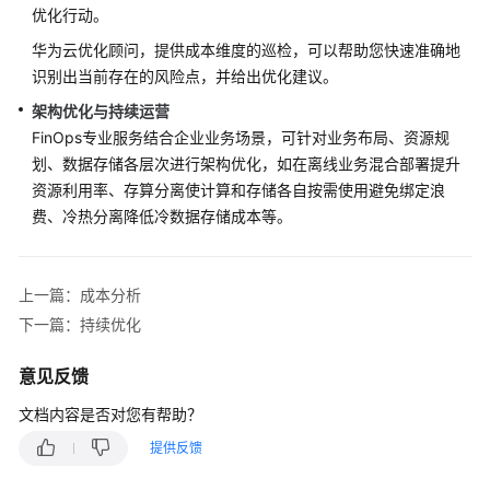
优化行动。
案
设
华为云优化顾问，提供成本维度的巡检，可以帮助您快速准确地
计
识别出当前存在的风险点，并给出优化建议。
架构优化与持续运营
采
FinOps专业服务结合企业业务场景，可针对业务布局、资源规
用
划、数据存储各层次进行架构优化，如在离线业务混合部署提升
实
资源利用率、存算分离使计算和存储各自按需使用避免绑定浪
施
费、冷热分离降低冷数据存储成本等。
运
维
治
上一篇：成本分析
理
下一篇：持续优化
概
意见反馈
述
文档内容是否对您有帮助？
精
提供反馈
益
化