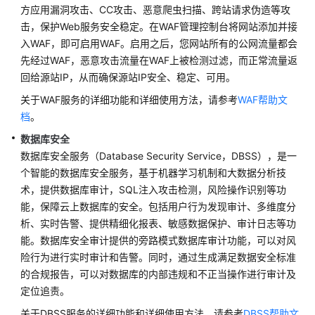
方应用漏洞攻击、CC攻击、恶意爬虫扫描、跨站请求伪造等攻
案
击，保护Web服务安全稳定。在WAF管理控制台将网站添加并接
设
入WAF，即可启用WAF。启用之后，您网站所有的公网流量都会
计
先经过WAF，恶意攻击流量在WAF上被检测过滤，而正常流量返
回给源站IP，从而确保源站IP安全、稳定、可用。
采
用
关于WAF服务的详细功能和详细使用方法，请参考
WAF帮助文
实
档
。
施
数据库安全
数据库安全服务（Database Security Service，DBSS），是一
运
个智能的数据库安全服务，基于机器学习机制和大数据分析技
维
治
术，提供数据库审计，SQL注入攻击检测，风险操作识别等功
理
能，保障云上数据库的安全。包括用户行为发现审计、多维度分
析、实时告警、提供精细化报表、敏感数据保护、审计日志等功
概
能。数据库安全审计提供的旁路模式数据库审计功能，可以对风
述
险行为进行实时审计和告警。同时，通过生成满足数据安全标准
的合规报告，可以对数据库的内部违规和不正当操作进行审计及
精
定位追责。
益
关于DBSS服务的详细功能和详细使用方法，请参考
DBSS帮助文
化