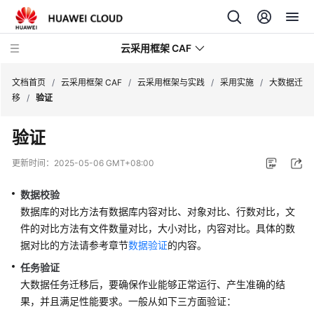
云采用框架 CAF
文档首页
/
云采用框架 CAF
/
云采用框架与实践
/
采用实施
/
大数据迁
移
/
验证
云
验证
采
用
更新时间：
2025-05-06 GMT+08:00
框
架
数据校验
与
数据库的对比方法有数据库内容对比、对象对比、行数对比，文
实
件的对比方法有文件数量对比，大小对比，内容对比。具体的数
践
据对比的方法请参考章节
数据验证
的内容。
任务验证
云
采
大数据任务迁移后，要确保作业能够正常运行、产生准确的结
用
果，并且满足性能要求。一般从如下三方面验证：
框