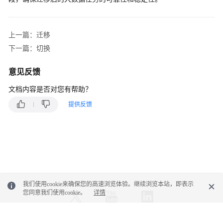
案
设
计
上一篇：迁移
下一篇：切换
采
用
意见反馈
实
施
文档内容是否对您有帮助？
提供反馈
概
述
组
建
实
施
我们使用cookie来确保您的高速浏览体验。继续浏览本站，即表示
团
您同意我们使用cookie。
详情
队
基