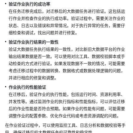
验证作业执行的成功率
架
在任务迁移完成后，对迁移后的大数据任务进行验证。这包括运
简
行作业并检查作业的执行成功率。验证过程中，需要关注作业的
介
状态、日志以及错误和异常情况。对于执行异常的任务，需要仔
细检查和调试，找出问题并进行修复。
制
定
验证作业执行结果的一致性
战
验证大数据任务执行结果的一致性，对比新旧大数据平台的作业
略
输出结果数据是否一致。可以使用对比工具、数据校验脚本或手
动检查的方式进行验证。如果发现数据不一致的情况，可能需要
顶
考虑迁移过程中的数据转换、数据格式或数据处理逻辑的问题，
层
并进行相应的修复和调整。
规
划
作业执行的性能验证
在迁移后，验证作业的执行性能，包括运行时间、资源利用率、
调
并发性等。通过监测作业的执行指标和性能指标，可以评估迁移
研
后的作业性能是否符合预期。如果作业的性能有问题，可能需要
评
调整作业的配置参数、优化作业代码或考虑资源调配的问题。
估
在作业验证过程中，可以使用监控工具、日志分析和数据校验等手
段，确保迁移后的大数据任务的可靠性和稳定性。
方