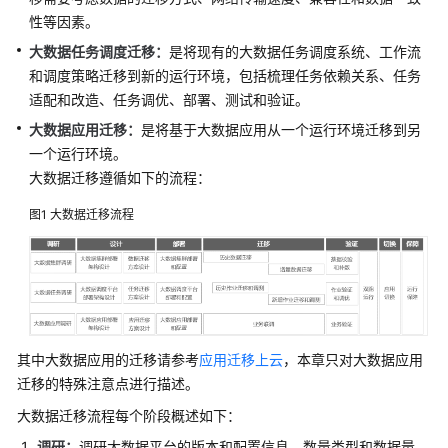
性等因素。
架
简
大数据任务调度迁移：
是将现有的大数据任务调度系统、工作流
介
和调度策略迁移到新的运行环境，包括梳理任务依赖关系、任务
适配和改造、任务调优、部署、测试和验证。
制
大数据应用迁移：
是将基于大数据应用从一个运行环境迁移到另
定
一个运行环境。
战
大数据迁移遵循如下的流程：
略
图1
大数据迁移流程
顶
层
规
划
调
研
其中大数据应用的迁移请参考
应用迁移上云
，本章只对大数据应用
评
迁移的特殊注意点进行描述。
估
大数据迁移流程每个阶段概述如下：
调研：
调研大数据平台的版本和配置信息、数量类型和数据量、
方