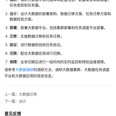
任务类型和任务量。
案
设
设计：
设计大数据的部署架构、数据迁移方案、任务迁移方案和
计
数据校验方案。
部署：
部署大数据平台，包括集群部署和任务调度平台部署。
采
用
迁移：
实施数据迁移和任务迁移。
实
验证：
进行数据校验和任务验证。
施
切换：
配合大数据应用进行切换。
概
保障：
业务切换后进行一段时间的实时监控和特别运维保障。
述
请参考
大数据调研
的调研方法，调研大数据集群、大数据任务调度
组
平台和大数据应用的现状信息。
建
实
施
上一篇：大数据迁移
团
下一篇：设计
队
意见反馈
基