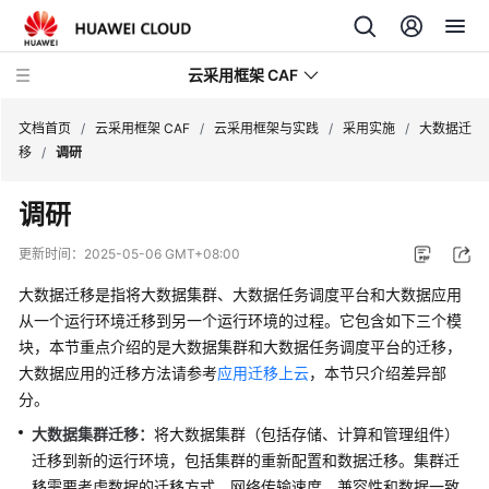
云采用框架 CAF
文档首页
/
云采用框架 CAF
/
云采用框架与实践
/
采用实施
/
大数据迁
移
/
调研
云
调研
采
用
更新时间：
2025-05-06 GMT+08:00
框
架
大数据迁移是指将大数据集群、大数据任务调度平台和大数据应用
与
从一个运行环境迁移到另一个运行环境的过程。它包含如下三个模
实
块，本节重点介绍的是大数据集群和大数据任务调度平台的迁移，
践
大数据应用的迁移方法请参考
应用迁移上云
，本节只介绍差异部
分。
云
大数据集群迁移：
将大数据集群（包括存储、计算和管理组件）
采
迁移到新的运行环境，包括集群的重新配置和数据迁移。集群迁
用
移需要考虑数据的迁移方式、网络传输速度、兼容性和数据一致
框