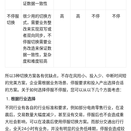
证数据一致性
案
设
不停服
很少用的切换方
高
高
不停
不停
计
切换
式，需要业务整
改来实现双写或
采
者双向同步，不
用
停服切换需要业
实
务改造来保证数
施
据一致性，复杂
度和难度较高
概
述
所以3种切换方案各有优缺点，不存在风险小、投入少、中断时间短
的完美方案，企业需根据业务场景、停服要求和投入产出选择合适
组
的方案。关于如何选择停服不停服，您可以从以下几个方面考虑：
建
实
根据行业选择
施
不同行业有各自的行业标准和要求，例如部分电商零售行业，在凌
团
晨后，交易数量大幅度减少，甚至没有交易，停服后也不会造成重
队
大社会影响，可以在凌晨后使用停服切换方案。而部分交通出行行
业，全天24小时有业务，并没有明显的业务低峰期，停服会造成较
基