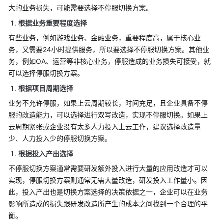
大的业务损失，可能需要选择不停服切换方案。
础
设
根据业务重要程度选择
施
有些业务，例如游戏业务、金融业务，重要程度高，属于核心业
部
务，又需要24小时提供服务，所以要选择不停服切换方案。其他业
署
务，例如OA、运营等非核心业务，停服造成的业务损失可接受，就
可以选择停服切换方案。
应
用
根据项目周期选择
迁
业务不允许停服，如果上云周期较长，时间充足，且企业具备不停
移
服的改造能力，可以选择进行双写改造，实现不停服切换。如果上
上
云周期紧张或企业没有太多人力投入上云工作，建议选择改造量
云
少、人力投入少的停服切换方案。
应
根据投入产出选择
用
不停服切换方案通常需要研发额外投入进行大量的应用改造才可以
迁
实现，停服切换方案则通常无需大量改造，研发投入工作量小。因
移
此，投入产出也是切换方案选择的决策依据之一，企业可以在业务
上
影响所造成的损失跟研发改造所产生的成本之间找到一个合理的平
云
衡。
简