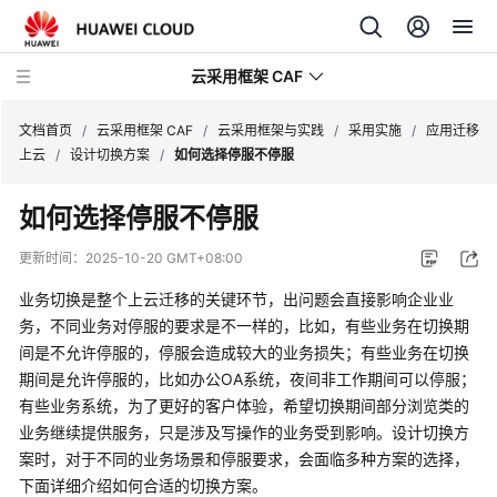
云采用框架 CAF
文档首页
/
云采用框架 CAF
/
云采用框架与实践
/
采用实施
/
应用迁移
上云
/
设计切换方案
/
如何选择停服不停服
云
如何选择停服不停服
采
用
更新时间：
2025-10-20 GMT+08:00
框
架
业务切换是整个上云迁移的关键环节，出问题会直接影响企业业
与
务，不同业务对停服的要求是不一样的，比如，有些业务在切换期
实
间是不允许停服的，停服会造成较大的业务损失；有些业务在切换
践
期间是允许停服的，比如办公OA系统，夜间非工作期间可以停服；
有些业务系统，为了更好的客户体验，希望切换期间部分浏览类的
云
业务继续提供服务，只是涉及写操作的业务受到影响。设计切换方
采
案时，对于不同的业务场景和停服要求，会面临多种方案的选择，
用
下面详细介绍如何合适的切换方案。
框