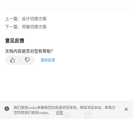
介
上一篇：设计切换方案
设
计
下一篇：停服切换方案
迁
移
意见反馈
方
文档内容是否对您有帮助？
案
提供反馈
设
计
切
换
方
案
我们使用cookie来确保您的高速浏览体验。继续浏览本站，即表示
如
您同意我们使用cookie。
详情
何
选
择