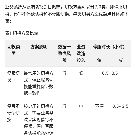
业务系统从源端切换到目的端，切换方案可以分为3类，即停服切
架
简
换、停写不停读切换和不停服切换。每类切换方案优缺点具体如下
介
表：
表1
切换方案比较
制
定
切换类
方案说明
数据一
业务
停服时长（小时）
战
型
致性风
改造
略
读
写
险
投入
顶
停服切
最常用的切换方
低
低
0.5~3.5
层
换
式，停止服务切
规
换能重复保证数
划
据一致性
调
停写不
较少用的切换方
低
中
不停
0.5~3.5
研
停读切
式，需要业务整
评
换
改来实现停写不
估
停读，停止写服
务切换能充分保
方