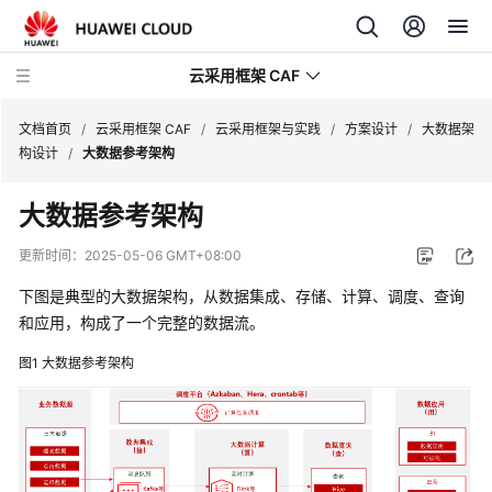
云采用框架 CAF
文档首页
/
云采用框架 CAF
/
云采用框架与实践
/
方案设计
/
大数据架
构设计
/
大数据参考架构
云
大数据参考架构
采
用
更新时间：
2025-05-06 GMT+08:00
框
架
下图是典型的大数据架构，从数据集成、存储、计算、调度、查询
与
和应用，构成了一个完整的数据流。
实
图1
大数据参考架构
践
云
采
用
框