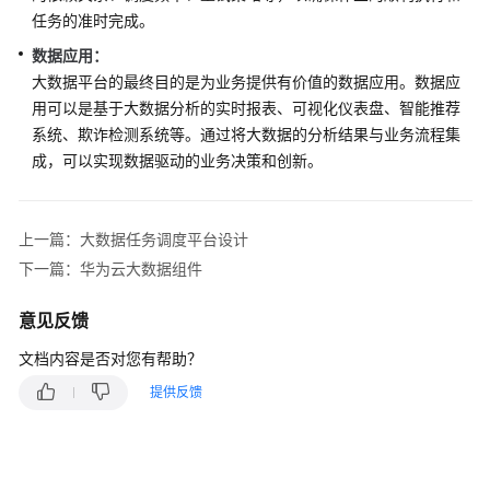
任务的准时完成。
设
计
数据应用
：
大数据平台的最终目的是为业务提供有价值的数据应用。数据应
应
用可以是基于大数据分析的实时报表、可视化仪表盘、智能推荐
用
系统、欺诈检测系统等。通过将大数据的分析结果与业务流程集
架
成，可以实现数据驱动的业务决策和创新。
构
设
计
上一篇：大数据任务调度平台设计
大
下一篇：华为云大数据组件
数
据
意见反馈
架
文档内容是否对您有帮助？
构
设
提供反馈
计
设
计