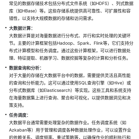
常见的数据存储技术包括分布式文件系统（如HDFS）、列式数据
案
库（如HBase）等。这些存储系统提供高可靠性、可扩展性和容
设
错性，以支持大规模数据的存储和访问需求。
计
大数据计算：
概
大数据计算是对海量数据进行分布式、并行和实时处理的关键环
述
节。主要的计算框架包括Hadoop、Spark、Flink等，它们支持分
布式计算模型和任务调度。通过这些计算框架，可以进行数据处
组
理、特征提取、机器学习、数据挖掘等复杂的计算和分析任务。
建
数据查询和分析：
方
对于大量的存储在大数据平台中的数据，需要提供灵活且高性能
案
的查询和分析能力。这可以通过使用SQL查询引擎（如Hive）或
设
计
分布式数据库（如Elasticsearch）等实现。这些工具和系统支持
团
在海量数据集上进行查询、聚合和可视化，以提供数据洞见和决
队
策支持。
任务调度：
基
大数据平台通常需要处理复杂的数据作业。任务调度系统（如
础
Azkaban等）用于管理和调度各种数据处理作业，可以设置作业
环
的依赖关系、调度频率、重试策略等，以确保作业的顺利执行和
境