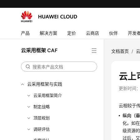
产品
解决方案
定价
云商店
伙伴
开发
云采用框架 CAF
文档首页
/
云
云上
云采用框架与实践
更新时间
云采用框架简介
云相较于
制定战略
纵向（
顶层规划
化。如在
调研评估
级资源的
过后，