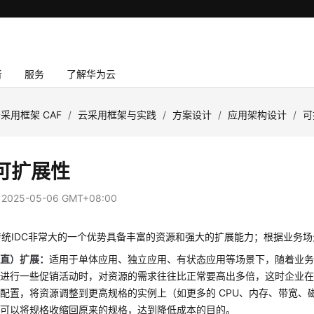
者
服务
了解华为云
采用框架 CAF
/
云采用框架与实践
/
方案设计
/
应用架构设计
/
可
可扩展性
：
2025-05-06 GMT+08:00
传统IDC非常大的一个优势具备丰富的资源和强大的扩展能力；根据业务
垂直）扩展：
适用于单体应用、独立应用、有状态应用等场景下，随着业
进行一些促销活动时，对资源的需求往往比正常要高出多倍，这时企业在云上
配置，将资源调整到更高规格的实例上（如更多的 CPU、内存、带宽、
又可以将规格收缩回原来的规格，达到降低成本的目的。