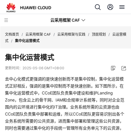
云采用框架 CAF
文档首页
/
云采用框架 CAF
/
云采用框架与实践
/
顶层规划
/
云运营模
式
/
集中化运营模式
云
集中化运营模式
采
用
更新时间：
2025-05-06 GMT+08:00
框
架
去中心化模式更强调的是快速创新而不是集中控制，集中化运营模
与
式正好相反，强调的是集中控制而不是快速创新。如下图所示，在
实
集中化运营模式中，CCoE团队负责集中建设和维护Landing
践
Zone，包含云上的骨干网、IAM和合规审计系统等，同时对企业范
围内的云环境进行集中化的IT治理。业务系统所需的云资源也由
云
CCoE团队负责集中部署和运维，所以CCoE团队更容易识别出各个
采
业务系统所需要的公共资源，进而集中部署和管理这些公共资源，
用
同时也需要通过集中化的手段统一管理所有业务单元下的云资源，
框