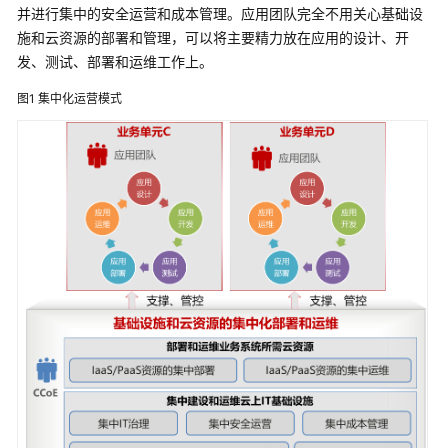
并进行集中的安全运营和成本管理。应用团队完全不用关心基础设
架
施和云资源的部署和管理，可以将主要精力放在应用的设计、开
简
发、测试、部署和运维工作上。
介
图1
集中化运营模式
制
定
战
略
顶
层
规
划
概
述
云
卓
越