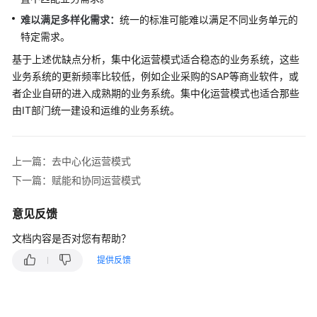
计
难以满足多样化需求：
统一的标准可能难以满足不同业务单元的
特定需求。
平
基于上述优缺点分析，集中化运营模式适合稳态的业务系统，这些
台
业务系统的更新频率比较低，例如企业采购的SAP等商业软件，或
工
程
者企业自研的进入成熟期的业务系统。集中化运营模式也适合那些
由IT部门统一建设和运维的业务系统。
云
运
营
上一篇：去中心化运营模式
模
下一篇：赋能和协同运营模式
式
意见反馈
什
么
文档内容是否对您有帮助？
是
提供反馈
云
运
营
模