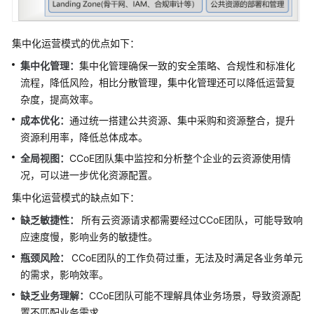
中
心
集中化运营模式的优点如下：
卓
集中化管理：
集中化管理确保一致的安全策略、合规性和标准化
越
流程，降低风险，相比分散管理，集中化管理还可以降低运营复
架
杂度，提高效率。
构
成本优化：
通过统一搭建公共资源、集中采购和资源整合，提升
设
资源利用率，降低总体成本。
计
全局视图：
CCoE团队集中监控和分析整个企业的云资源使用情
Landing
况，可以进一步优化资源配置。
Zone
集中化运营模式的缺点如下：
设
计
缺乏敏捷性：
所有云资源请求都需要经过CCoE团队，可能导致响
应速度慢，影响业务的敏捷性。
安
瓶颈风险：
CCoE团队的工作负荷过重，无法及时满足各业务单元
全
的需求，影响效率。
架
缺乏业务理解：
CCoE团队可能不理解具体业务场景，导致资源配
构
设
置不匹配业务需求。