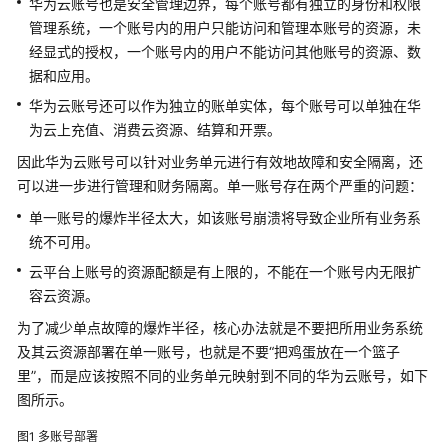
华为云账号也是安全管理边界，每个账号都有独立的身份和权限
架
管理系统，一个账号内的用户只能访问和管理本账号的资源，未
简
经显式的授权，一个账号内的用户不能访问其他账号的资源、数
介
据和应用。
华为云账号还可以作为独立的账单实体，每个账号可以单独在华
制
为云上充值、消费云资源、结算和开票。
定
战
因此华为云账号可以针对业务单元进行有效地故障和安全隔离，还
略
可以进一步进行管理和财务隔离。单一账号存在两个严重的问题：
单一账号的爆炸半径太大，如该账号崩溃将导致企业所有业务系
顶
统不可用。
层
规
云平台上账号的资源配额是有上限的，不能在一个账号内无限扩
划
容云资源。
为了减少单点故障的爆炸半径，核心办法就是不要把所用业务系统
概
及其云资源部署在单一账号，也就是不要“把鸡蛋放在一个篮子
述
里”，而是应该按照不同的业务单元映射到不同的华为云账号，如下
图所示。
云
卓
图1
多账号部署
越