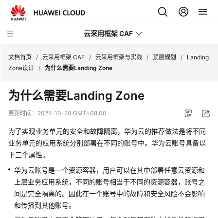
云采用框架 CAF
文档首页
/
云采用框架 CAF
/
云采用框架与实践
/
顶层规划
/
Landing
Zone设计
/
为什么需要Landing Zone
云
为什么需要Landing Zone
采
用
更新时间：
2025-10-20 GMT+08:00
框
架
为了实现业务单元的安全和故障隔离，华为云的推荐做法是将不同
与
业务单元的应用系统分别部署在不同的账号中。华为云账号具备以
实
下三个属性。
践
华为云账号是一个资源容器，用户可以在其中部署任意云资源和
上层业务应用系统，不同的账号相当于不同的资源容器，账号之
云
间是完全隔离的。因此在一个账号中的故障和安全风险不会影响
采
和传播到其他账号。
用
框