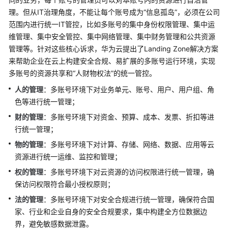
IT
理。但从IT治理角度，不能让每个账号成为“信息孤岛”，必须在公司
治
范围内进行统一IT管控，比如多账号的集中身份权限管理、集中运
理
维管理、集中安全管控、集中网络管理、集中财务管理和公共资源
挑
管理等。针对这些核心诉求，华为云提出了Landing Zone解决方案
战
来帮助企业在云上构建安全合规、易扩展的多账号运行环境，实现
多账号的资源共享和“人财物权法”的统一管控。
为
人的管理
：多账号环境下对业务单元、账号、用户、用户组、角
什
么
色等进行统一管理；
需
财的管理
：多账号环境下对资金、预算、成本、发票、折扣等进
要
行统一管理；
Landing
物的管理
：多账号环境下对计算、存储、网络、数据、应用等云
Zone
资源进行统一运维、监控和管理；
Landing
权的管理
：多账号环境下对云资源的访问权限进行统一管理，确
Zone
保访问权限符合最小授权原则；
设
法的管理
：多账号环境下对安全合规进行统一管理，确保符合国
计
家、行业和企业自身的安全合规要求，集中构建全方位数据边
原
界，避免敏感数据泄露。
则