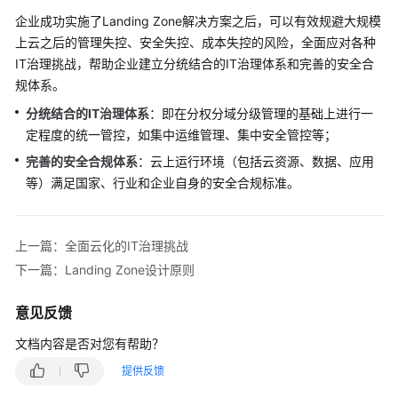
企业成功实施了Landing Zone解决方案之后，可以有效规避大规模
Landing
上云之后的管理失控、安全失控、成本失控的风险，全面应对各种
Zone
IT治理挑战，帮助企业建立分统结合的IT治理体系和完善的安全合
参
规体系。
考
分统结合的IT治理体系
：即在分权分域分级管理的基础上进行一
架
构
定程度的统一管控，如集中运维管理、集中安全管控等；
完善的安全合规体系
：云上运行环境（包括云资源、数据、应用
安
等）满足国家、行业和企业自身的安全合规标准。
全
架
构
上一篇：全面云化的IT治理挑战
设
下一篇：Landing Zone设计原则
计
意见反馈
平
台
文档内容是否对您有帮助？
工
程
提供反馈