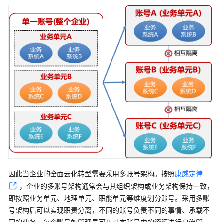
中
心
卓
越
架
构
设
计
Landing
Zone
设
计
因此当企业的全面云化转型需要采用多账号架构。按照
康威定律
全
，企业的多账号架构通常会与其组织架构或业务架构保持一致，
面
即按照业务单元、地理单元、职能单元等维度划分账号。采用多账
云
号架构后可以实现职责分离，不同的账号负责不同的事情、承载不
化
的
同的业务，每个账号的管理员可以对本账号内的资源进行自治管