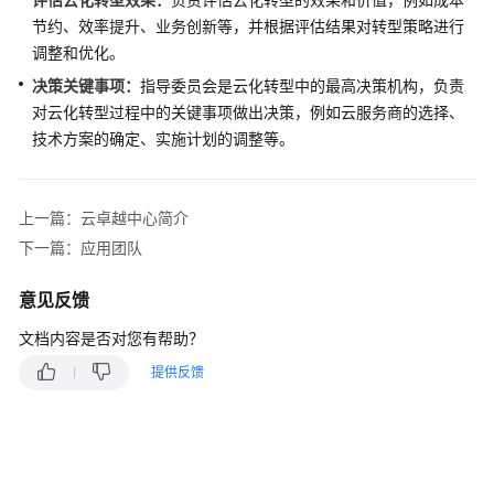
中
节约、效率提升、业务创新等，并根据评估结果对转型策略进行
心
调整和优化。
决策关键事项：
指导委员会是云化转型中的最高决策机构，负责
云
对云化转型过程中的关键事项做出决策，例如云服务商的选择、
卓
技术方案的确定、实施计划的调整等。
越
中
心
上一篇：云卓越中心简介
简
介
下一篇：应用团队
指
意见反馈
导
文档内容是否对您有帮助？
委
员
提供反馈
会
应
用
团