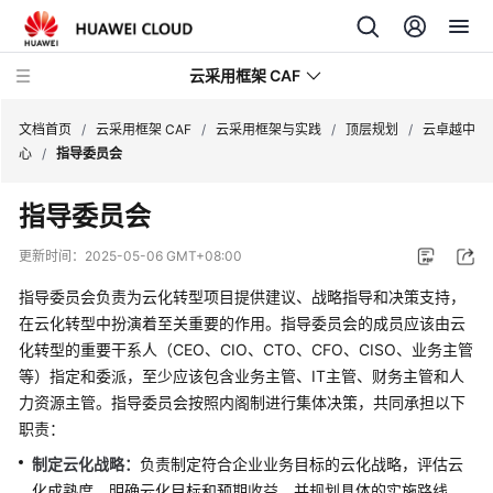
云采用框架 CAF
文档首页
/
云采用框架 CAF
/
云采用框架与实践
/
顶层规划
/
云卓越中
心
/
指导委员会
云
指导委员会
采
用
更新时间：
2025-05-06 GMT+08:00
框
架
指导委员会负责为云化转型项目提供建议、战略指导和决策支持，
与
在云化转型中扮演着至关重要的作用。指导委员会的成员应该由云
实
化转型的重要干系人（CEO、CIO、CTO、CFO、CISO、业务主管
践
等）指定和委派，至少应该包含业务主管、IT主管、财务主管和人
力资源主管。指导委员会按照内阁制进行集体决策，共同承担以下
云
职责：
采
制定云化战略：
负责制定符合企业业务目标的云化战略，评估云
用
化成熟度，明确云化目标和预期收益，并规划具体的实施路线。
框