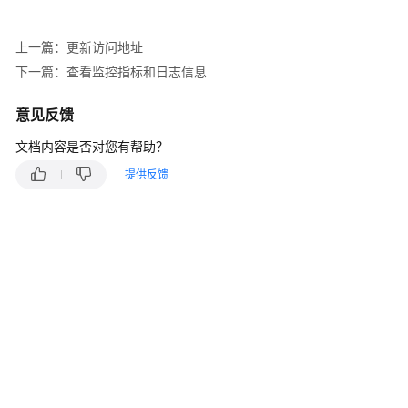
说
明
上一篇：更新访问地址
快
下一篇：查看监控指标和日志信息
速
入
意见反馈
门
文档内容是否对您有帮助？
用
提供反馈
户
指
南
Hyperledger
Fabric
增
强
版
管
理