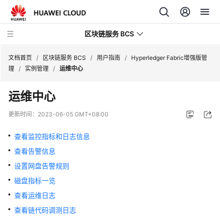
区块链服务 BCS
文档首页
/
区块链服务 BCS
/
用户指南
/
Hyperledger Fabric增强版管
理
/
实例管理
/
运维中心
最
运维中心
新
动
更新时间：
2023-06-05 GMT+08:00
态
查看监控指标和日志信息
产
查看告警信息
品
介
设置网盘告警规则
绍
磁盘指标一览
查看运维日志
计
费
查看链代码调测日志