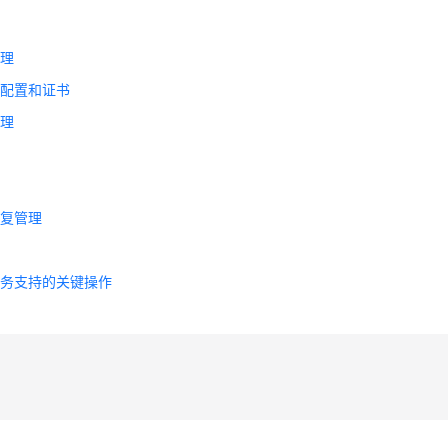
理
管理
K配置和证书
管理
理
库
恢复管理
额
服务支持的关键操作