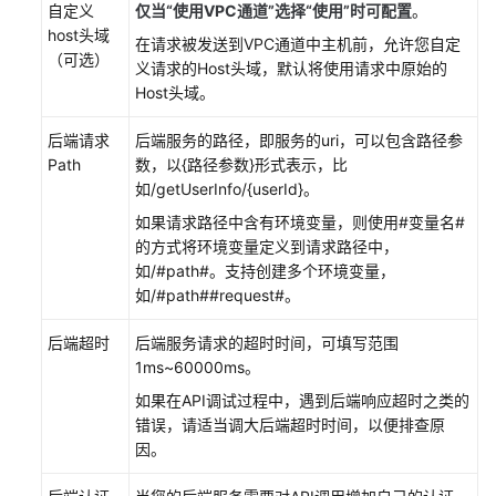
自定义
仅当“使用VPC通道”选择“使用”时可配置
。
host头域
在请求被发送到VPC通道中主机前，允许您自定
白
（可选）
义请求的Host头域，默认将使用请求中原始的
皮
Host头域。
书
资
后端请求
后端服务的路径，即服务的uri，可以包含路径参
源
Path
数，以{路径参数}形式表示，比
如/getUserInfo/{userId}。
支
如果请求路径中含有环境变量，则使用#变量名#
持
的方式将环境变量定义到请求路径中，
区
如/#path#。支持创建多个环境变量，
域
如/#path##request#。
系
后端超时
后端服务请求的超时时间，可填写范围
统
1ms~60000ms。
权
限
如果在API调试过程中，遇到后端响应超时之类的
错误，请适当调大后端超时时间，以便排查原
因。