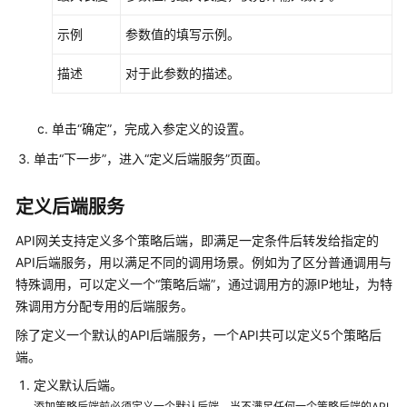
务
支
示例
参数值的填写示例。
持
的
描述
对于此参数的描述。
关
键
单击“确定”，完成入参定义的设置。
操
作
单击“下一步”，进入“定义后端服务”页面。
最
定义后端服务
佳
实
API网关支持定义多个策略后端，即满足一定条件后转发给指定的
践
API后端服务，用以满足不同的调用场景。例如为了区分普通调用与
特殊调用，可以定义一个“策略后端”，通过调用方的源IP地址，为特
开
殊调用方分配专用的后端服务。
发
指
除了定义一个默认的API后端服务，一个API共可以定义5个策略后
南
端。
定义默认后端。
API
添加策略后端前必须定义一个默认后端，当不满足任何一个策略后端的API