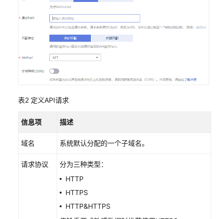
计
日
志
共
享
版
操
作
表2
定义API请求
指
导
信息项
描述
（仅
存
域名
系统默认分配的一个子域名。
量
用
请求协议
分为三种类型：
户
HTTP
使
用）
HTTPS
HTTP&HTTPS
APIG