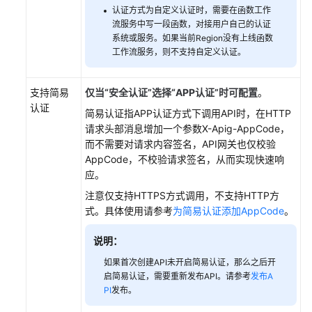
认证方式为自定义认证时，需要在函数工作
流服务中写一段函数，对接用户自己的认证
管
系统或服务。如果当前Region没有上线函数
理
工作流服务，则不支持自定义认证。
API
配
支持简易
仅当“安全认证”选择“APP认证”时可配置
。
置
认证
简易认证指APP认证方式下调用API时，在HTTP
API
请求头部消息增加一个参数X-Apig-AppCode，
策
而不需要对请求内容签名，API网关也仅校验
略
AppCode，不校验请求签名，从而实现快速响
应。
配
注意仅支持HTTPS方式调用，不支持HTTP方
置
式。具体使用请参考
为简易认证添加AppCode
。
凭
据
说明：
策
略
如果首次创建API未开启简易认证，那么之后开
启简易认证，需要重新发布API。请参考
发布A
PI
发布。
管
理