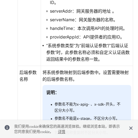
ID。
serverAddr：网关服务器的地址 。
serverName：网关服务器的名称。
handleTime：本次调用API的处理时间。
providerAppId：API提供者的应用ID。
“系统参数类型”为“前端认证参数”/“后端认证
参数”时，此参数名称必须和自定义认证函数
返回结果中的参数名称一致。
后端参数
将系统参数映射到后端参数中。设置需要映射
名称
的后端参数名称。
说明：
参数名不能为x-apig- 、x-sdk-开头，不
区分大小写。
参数名不能是x-stage，不区分大小写。
参数位置为HEADER时，参数名不支持下
我们使用cookie来确保您的高速浏览体验。继续浏览本站，即表示
您同意我们使用cookie。
详情
划线且名称重复时不区分大小写。