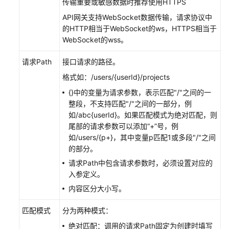
传输重要或敏感数据时推荐使用HTTPS
使
用
API网关支持WebSocket数据传输，请求协议中
流
的HTTP相当于WebSocket的ws，HTTPS相当于
程
WebSocket的wss。
请求Path
接口请求的路径。
进
入
格式如：/users/{userId}/projects
共
{}中的变量为请求参数，表示匹配"/"之间的一
享
整段，不支持匹配"/"之间的一部分，例
版
如/abc{userId}。如果匹配模式为绝对匹配，则
控
尾部的请求参数可以添加“+”号，例
制
如/users/{p+}，其中变量p匹配1或多段"/"之间
台
的部分。
请求Path中包含请求参数时，必须设置对应的
API
入参定义。
分
组
内容区分大小写。
管
理
匹配模式
分为两种模式：
绝对匹配：调用的请求Path固定为创建时填写