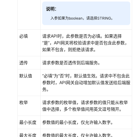
说明：
SDK
入参如果为boolean，请选择STRING。
已
购
必填
请求API时，此参数是否为必填。如果选择
买
“是”，API网关将校验请求中是否包含此参数，
API
如果不包含，则拒绝该请求。
调
透传
请求参数是否透传到后端服务。
用
已
默认值
“必填”为“否”时，默认值生效。请求中不包含此
发
参数时，API网关自动增加默认值发送给后端服
布
务。
的
API
枚举
请求参数的枚举值，请求参数的值只能从枚举
值中选择，多个枚举值间用英文逗号隔开。
云
审
最小长度
参数值的最小长度，仅允许输入数字。
计
服
最大长度
参数值的最大长度，仅允许输入数字。