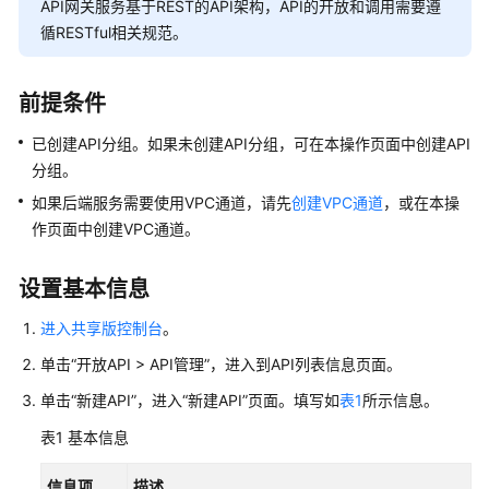
介
API网关服务基于REST的API架构，API的开放和调用需要遵
绍
循RESTful相关规范。
计
费
前提条件
说
已创建API分组。如果未创建API分组，可在本操作页面中创建API
明
分组。
快
如果后端服务需要使用VPC通道，请先
创建VPC通道
，或在本操
速
作页面中创建VPC通道。
入
门
设置基本信息
用
进入共享版控制台
。
户
单击“开放API > API管理”，进入到API列表信息页面。
指
南
单击“新建API”，进入“新建API”页面。填写如
表1
所示信息。
表1
基本信息
APIG
业
信息项
描述