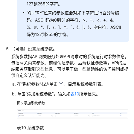
127到255的字符。
“QUERY”位置的参数值会对如下字符进行百分号编
码：ASCII码为0到31的字符、>、=、<、+、&、
%、#、"、[、\、]、^、`、{、|、}、空白符、ASCII
码为127到255的字符。
（可选）设置系统参数。
系统参数指API网关服务处理API请求时的系统运行时参数信息，
包括网关内置参数、前端认证参数、后端认证参数等，API的后
端服务获取到这些信息，可以用于做一些辅助性的访问控制或提
供自定义认证能力。
在“系统参数”右边单击
，显示系统参数列表。
单击“添加系统参数”，输入如
表10
所示信息。
图5
添加系统参数
表10
系统参数