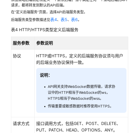
参
请求，都将转发到默认的API后端。
考
在“定义后端服务”页面，选择API后端服务类型。
表4
表5
表6
后端服务类型参数描述见
、
、
。
SDK
参
表4
HTTP/HTTPS类型定义后端服务
考
服务参数
参数说明
常
见
协议
HTTP或HTTPS，定义的后端服务协议须与用户
问
的后端业务协议保持一致。
题
说明：
视
API网关支持WebSocket数据传输，请求协
频
议中的HTTP相当于WebSocket的ws，
帮
HTTPS相当于WebSocket的wss。
助
传输重要或敏感数据时推荐使用HTTPS。
更
多
请求方式
接口调用方式，包括GET、POST、DELETE、
文
PUT、PATCH、HEAD、OPTIONS、ANY。