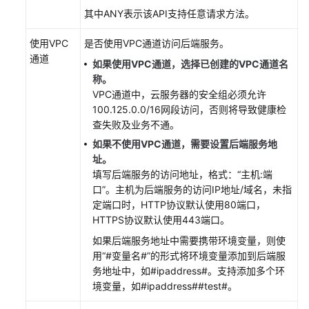
档
其中ANY表示该API支持任意请求方法。
使用VPC
是否使用VPC通道访问后端服务。
通
通道
用
如果使用VPC通道，选择已创建的VPC通道名
参
称。
考
VPC通道中，云服务器的安全组必须允许
100.125.0.0/16网段访问，否则将导致健康检
查失败及业务不通。
责
任
如果不使用VPC通道，需要设置后端服务地
共
址。
担
填写后端服务的访问地址，格式：“主机:端
口”。主机为后端服务的访问IP地址/域名，未指
云
定端口时，HTTP协议默认使用80端口，
服
HTTPS协议默认使用443端口。
务
如果后端服务地址中需要携带环境变量，则使
等
用“#变量名#”的形式将环境变量添加到后端服
级
务地址中，如#ipaddress#。支持添加多个环
协
境变量，如#ipaddress##test#。
议
（SLA）