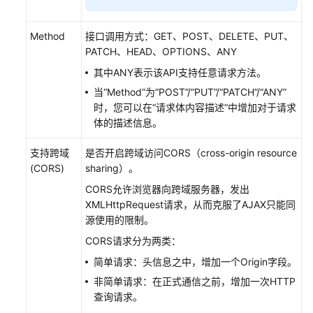
权
API
Method
接口调用方式：GET、POST、DELETE、PUT、
PATCH、HEAD、OPTIONS、ANY
发
布
其中ANY表示该API支持任意请求方法。
API
当“Method”为“POST”/“PUT”/“PATCH”/“ANY”
时，您可以在“请求体内容描述”中增加对于请求
下
体的描述信息。
线
API
支持跨域
是否开启跨域访问CORS（cross-origin resource
(CORS)
sharing）。
删
CORS允许浏览器向跨域服务器，发出
除
XMLHttpRequest请求，从而克服了AJAX只能同
API
源使用的限制。
CORS请求分为两类：
导
入
简单请求：头信息之中，增加一个Origin字段。
API
非简单请求：在正式通信之前，增加一次HTTP
查询请求。
导