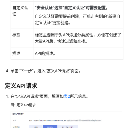
APIG
自定义认
“安全认证”选择“自定义认证”时需要配置
。
实
证
自定义认证需要提前创建，可单击右侧的“新建自
例
定义认证”链接创建。
查
标签
标签主要用于对API添加分类属性，方便在创建了
看
大量API后，快速过滤和查找。
监
控
描述
API的描述。
指
标
与
单击“下一步”，进入“定义API请求”页面。
配
置
定义API请求
告
警
在“定义API请求”页面，填写如
表2
所示信息。
图1
定义API请求
查
看
APIG
审