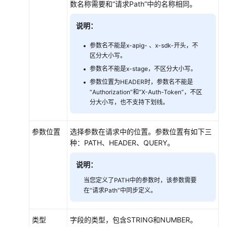
数名称需要和“请求Path”中的名称相同。
密
钥
说明：
VPC
参数名不能是x-apig- 、x-sdk-开头，不
通
区分大小写。
道
参数名不能是x-stage，不区分大小写。
参数位置为HEADER时，参数名不能是
自
“Authorization”和“X-Auth-Token”，不区
定
分大小写，也不支持下划线。
义
认
证
参数位置
选择参数在请求中的位置。参数位置有如下三
种：PATH、HEADER、QUERY。
监
控
说明：
当您定义了PATH中的参数时，该参数需要
应
在“请求Path”中同步定义。
用
管
类型
字段的类型，包含STRING和NUMBER。
理