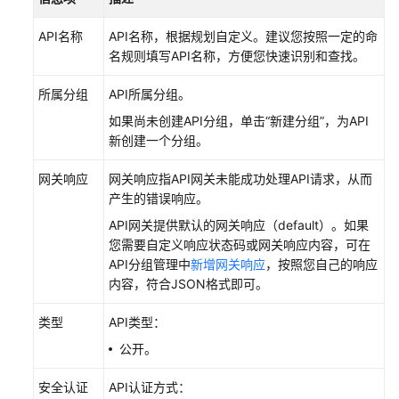
务
使
API名称
API名称，根据规划自定义。建议您按照一定的命
用
名规则填写API名称，方便您快速识别和查找。
流
程
所属分组
API所属分组。
通
如果尚未创建API分组，单击“新建分组”，为API
过
新创建一个分组。
IAM
网关响应
网关响应指API网关未能成功处理API请求，从而
授
产生的错误响应。
予
使
API网关提供默认的网关响应（default）。如果
用
您需要自定义响应状态码或网关响应内容，可在
APIG
API分组管理中
新增网关响应
，按照您自己的响应
的
内容，符合JSON格式即可。
权
限
类型
API类型：
公开。
创
建
安全认证
API认证方式：
APIG