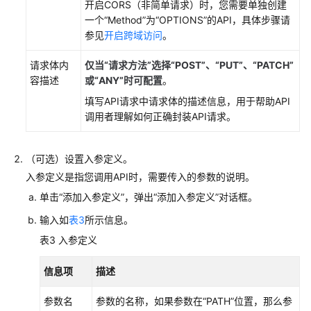
开启CORS（非简单请求）时，您需要单独创建
出
一个“Method”为“OPTIONS”的API，具体步骤请
API
参见
开启跨域访问
。
流
请求体内
仅当“请求方法”选择“POST”、“PUT”、“PATCH”
量
容描述
或“ANY”时可配置
。
控
制
填写API请求中请求体的描述信息，用于帮助API
调用者理解如何正确封装API请求。
访
问
（可选）设置入参定义。
控
入参定义是指您调用API时，需要传入的参数的说明。
制
单击“添加入参定义”，弹出“添加入参定义”对话框。
环
输入如
表3
所示信息。
境
表3
入参定义
管
理
信息项
描述
签
参数名
参数的名称，如果参数在“PATH”位置，那么参
名