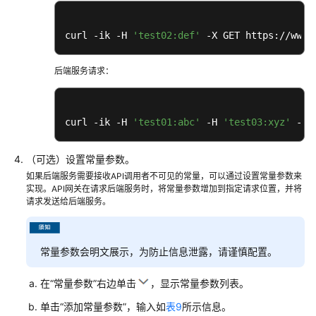
curl -ik -H 
'test02:def'
 -X GET https://www.
后端服务请求：
curl -ik -H 
'test01:abc'
 -H 
'test03:xyz'
 -X 
（可选）设置常量参数。
如果后端服务需要接收API调用者不可见的常量，可以通过设置常量参数来
实现。API网关在请求后端服务时，将常量参数增加到指定请求位置，并将
请求发送给后端服务。
常量参数会明文展示，为防止信息泄露，请谨慎配置。
在“常量参数”右边单击
，显示常量参数列表。
单击“添加常量参数”，输入如
表9
所示信息。