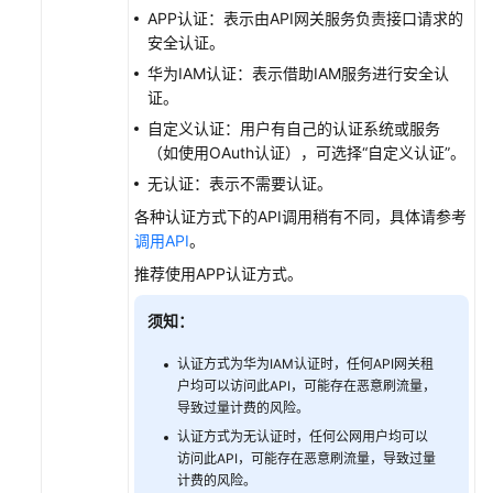
APP认证：表示由API网关服务负责接口请求的
实
安全认证。
例
华为IAM认证：表示借助IAM服务进行安全认
开
证。
放
自定义认证：用户有自己的认证系统或服务
API
（如使用OAuth认证），可选择“自定义认证”。
无认证：表示不需要认证。
配
各种认证方式下的API调用稍有不同，具体请参考
置
调用API
。
API
调
推荐使用APP认证方式。
用
授
须知：
权
（可
认证方式为华为IAM认证时，任何API网关租
户均可以访问此API，可能存在恶意刷流量，
选）
导致过量计费的风险。
认证方式为无认证时，任何公网用户均可以
调
访问此API，可能存在恶意刷流量，导致过量
用
计费的风险。
API