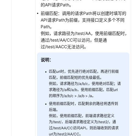
API
的API请求Path。
管
前缀匹配：调用的请求Path将以创建时填写的
理
API请求Path为前缀，支持接口定义多个不同
Path。
创
例如，请求路径为/test/AA，使用前缀匹配时，
建
通过/test/AA/CC可以访问，但是通
API
过/test/AACC无法访问。
开
说明：
启
跨
匹配url时，优先进行绝对匹配，再进行前缀
域
匹配，前缀匹配短的优先级最低。
访
例如，请求路径为/a/b/c，使用绝对匹配；请
求路径为/a和/a/b，使用前缀匹配。匹配url
问
的顺序为/a/b/c > /a/b > /a。
使用前缀匹配时，匹配剩余的路径将透传到
调
后端。
试
例如，使用前缀匹配，前端请求路径定义
API
为/test/，后端请求路径定义为/test2/，通
过/test/AA/CC访问API，则后端收到的请求
授
url为/test2/AA/CC。