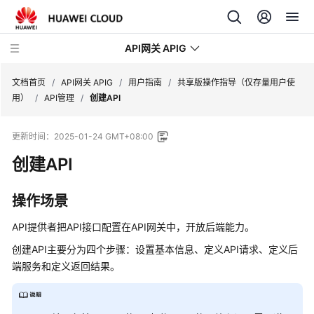
API网关 APIG
文档首页
/
API网关 APIG
/
用户指南
/
共享版操作指导（仅存量用户使
用）
/
API管理
/
创建API
最
更新时间：
2025-01-24 GMT+08:00
新
动
创建API
态
操作场景
服
务
API提供者把API接口配置在API网关中，开放后端能力。
公
创建API主要分为四个步骤：设置基本信息、定义API请求、定义后
告
端服务和定义返回结果。
产
品