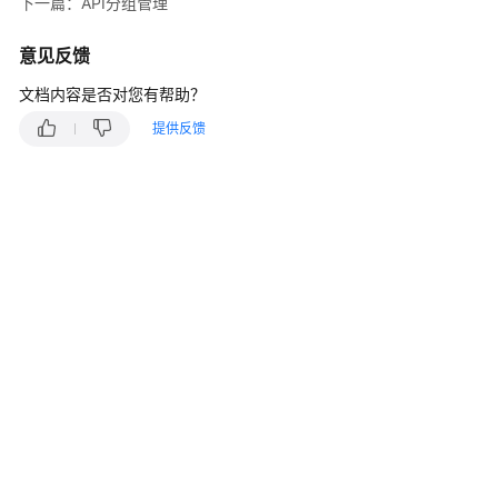
介
下一篇：API分组管理
绍
意见反馈
计
文档内容是否对您有帮助？
费
说
提供反馈
明
快
速
入
门
用
户
指
南
APIG
业