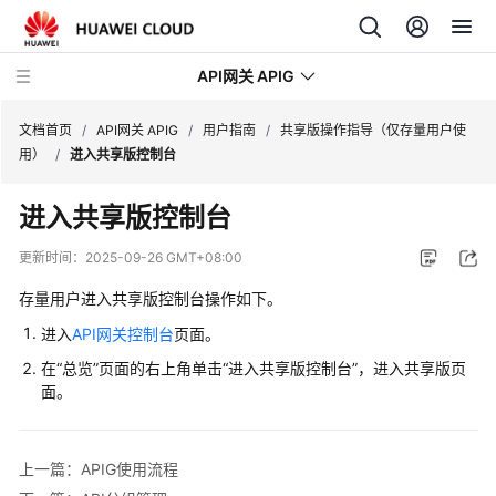
API网关 APIG
文档首页
/
API网关 APIG
/
用户指南
/
共享版操作指导（仅存量用户使
用）
/
进入共享版控制台
最
进入共享版控制台
新
动
更新时间：
2025-09-26 GMT+08:00
态
存量用户进入共享版控制台操作如下。
服
进入
API网关控制台
页面。
务
在“总览”页面的右上角单击“进入共享版控制台”，进入共享版页
公
面。
告
产
上一篇：APIG使用流程
品