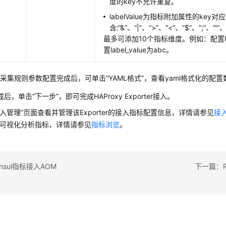
度的key不允许重复。
labelValue为指标附加属性的ke
含:“&”、“|”、“>”、“<”、“$”、“;”、“'”、“
最多可添加10个指标维度。例如：配置lab
置label_value为abc。
采集规则参数配置完成后，可单击“YAML格式”，查看yaml格式化的配置
后，单击“下一步”，即可完成HAProxy Exporter接入。
接入管理”页面查看并管理该Exporter的接入指标配置信息，详情请参见
接
面可视化分析指标，详情请参见
指标浏览
。
nsul指标接入AOM
下一篇：P