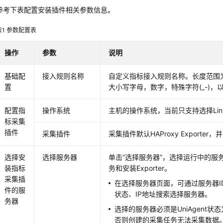
参考下表配置安装插件相关参数信息。
表1
参数配置表
操作
参数
说明
基础配
接入规则名称
自定义指标接入规则名称。长度范围为
置
大小写字母，数字，特殊字符(_-)，
配置指
操作系统
主机的操作系统，当前只支持选择Lin
标采集
插件
采集插件
采集插件默认HAProxy Exporte
选择安
选择服务器
单击“选择服务器”，选择运行中的服
装指标
务和安装Exporter。
采集插
在选择服务器页面，可通过服务器I
件的服
状态、IP地址搜索选择服务器。
务器
选择的服务器必须是UniAgent
否则创建的采集任务无法采集数据