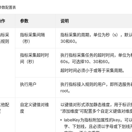
参数配置表
操作
参数
说明
指标采
指标采集间隔
指标采集的周期，单位为秒（s），默认为
集规则
（秒）
30和60。
指标采集超时时
执行指标采集任务的超时时间，单位为
间（秒）
60s，可选择10、30和60。
超时时间必须小于或等于采集周期。
执行用户
执行指标接入规则的用户，即所选服务
root。
其他配
自定义键值对维
以键值对形式添加静态维度，用于标识
置
度
“添加维度”可配置多个自定义键值对维
labelKey为指标附加属性的key
字、下划线，且必须以字母或下划线