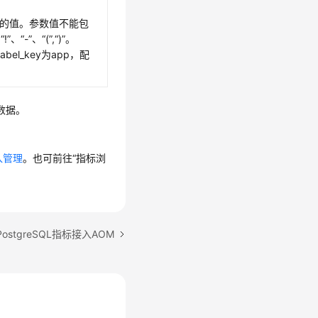
y对应的值。参数值不能包
!”、“-”、“(”,“)”。
el_key为app，配
数据。
入管理
。也可前往“指标浏
ostgreSQL指标接入AOM