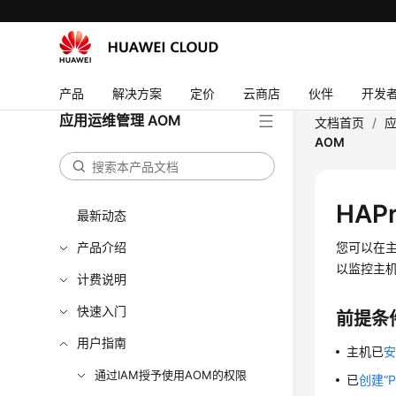
产品
解决方案
定价
云商店
伙伴
开发
应用运维管理 AOM
文档首页
/
应
AOM
HAP
最新动态
产品介绍
您可以在主
以监控主机
计费说明
快速入门
前提条
用户指南
主机已
安
通过IAM授予使用AOM的权限
已
创建“P