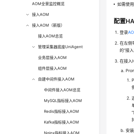
AOM全景监控概览
如需使用
接入AOM
配置HAP
接入AOM（新版）
登录
AO
接入AOM总览
在左侧导
管理采集器底座UniAgent
的“接
业务层接入AOM
在接入
组件层接入AOM
Pr
自建中间件接入AOM
中间件接入AOM总览
MySQL指标接入AOM
Redis指标接入AOM
Kafka指标接入AOM
安
Nginx指标接入AOM