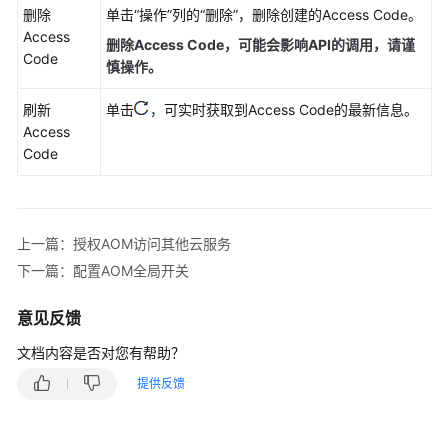
删除
单击“操作”列的“删除”，删除创建的Access Code。
Access
可
删除Access Code，可能会影响API的调用，请谨
Code
观
慎操作。
测
刷新
指
单击
，可实时获取到Access Code的最新信息。
Access
标
Code
浏
览
仪
上一篇：授权AOM访问其他云服务
表
盘
下一篇：配置AOM全局开关
监
控
意见反馈
文档内容是否对您有帮助？
告
警
提供反馈
监
控