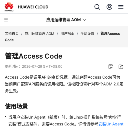
应用运维管理 AOM
文档首页
/
应用运维管理 AOM
/
用户指南
/
全局设置
/
管理Access
Code
最
管理Access Code
新
动
更新时间：
2026-07-29 GMT+08:00
态
Access Code是调用API的身份凭据。通过创建Access Code可为
产
当前用户配置API服务的调用权限。该权限设置针对整个AOM 2.0服
品
务生效。
介
绍
使用场景
计
当用户安装UniAgent（新版）时，给Linux操作系统按照
“命令行
费
安装”
模式安装时，需要Access Code。详情请参考
安装UniAgent