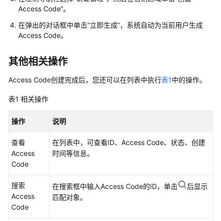
Access Code”。
的
权
在弹出的对话框中单击“立即生成”，系统自动为当前用户生成
限
Access Code。
AOM
其他相关操作
全
景
Access Code创建完成后，您还可以在列表中执行
表1
中的操作。
监
控
表1
相关操作
概
览
操作
说明
查看
在列表中，可查看ID、Access Code、状态、创建
接
Access
时间等信息。
入
Code
AOM
搜索
在搜索框中输入Access Code的ID，单击
后显示
接
Access
匹配对象。
入
Code
AOM（新
版）