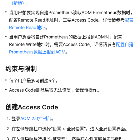
说
（新版）
。
明
当用户想要实现自建Prometheus读取AOM Prometheus数据时，
配置Remote Read地址时，需要Access Code。详情请参考
配置
快
Remote Read地址
。
速
入
当用户想要将自建Prometheus的数据上报到AOM时，配置
门
Remote Write地址时，需要Access Code。详情请参考
配置自建
Prometheus数据上报到AOM
。
用
户
约束与限制
指
南
每个用户最多可创建
5
个。
Access Code删除后将无法恢复，请谨慎操作。
通
过
IAM
创建Access Code
授
登录
AOM 2.0控制台
。
予
使
在左侧导航栏中选择“设置 > 全局设置”，进入全局设置界面。
用
在左侧导航栏选择“认证管理”，然后在右侧区域单击“创建
AOM