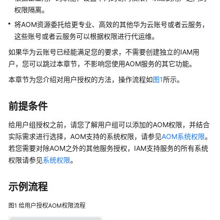
说
权限隔离。
明
将AOM资源委托给更专业、高效的其他华为云账号或者云服务，
快
这些账号或者云服务可以根据权限进行代运维。
速
如果华为云账号已经能满足您的要求，不需要创建独立的IAM用
入
户，您可以跳过本章节，不影响您使用AOM服务的其它功能。
门
本章节为您介绍对用户授权的方法，操作流程如
图1
所示。
用
户
前提条件
指
南
给用户组授权之前，请您了解用户组可以添加的AOM权限，并结合
实际需求进行选择，AOM支持的系统权限，请参见
AOM系统权限
。
最
若您需要对除AOM之外的其他服务授权，IAM支持服务的所有系统
佳
权限请参见
系统权限
。
实
践
示例流程
API
图1
给用户授权AOM权限流程
参