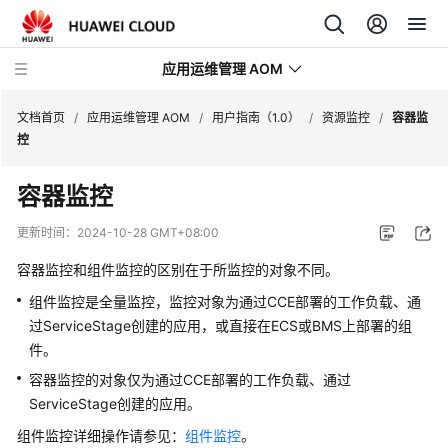
应用运维管理 AOM
文档首页
/
应用运维管理 AOM
/
用户指南（1.0）
/
资源监控
/
容器监
控
最
容器监控
新
动
更新时间：
2024-10-28 GMT+08:00
态
容器监控和组件监控的区别在于所监控的对象不同。
产
组件监控是全量监控，监控对象为通过CCE部署的工作负载、通
品
过ServiceStage创建的应用，或直接在ECS或BMS上部署的组
介
件。
绍
容器监控的对象仅为通过CCE部署的工作负载、通过
ServiceStage创建的应用。
计
费
组件监控详细操作请参见：
组件监控
。