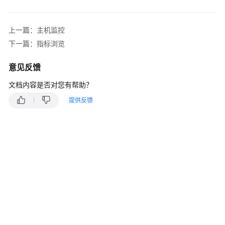
说
明
上一篇：主机监控
快
下一篇：指标浏览
速
入
意见反馈
门
文档内容是否对您有帮助？
用
提供反馈
户
指
南
最
佳
实
践
API
参