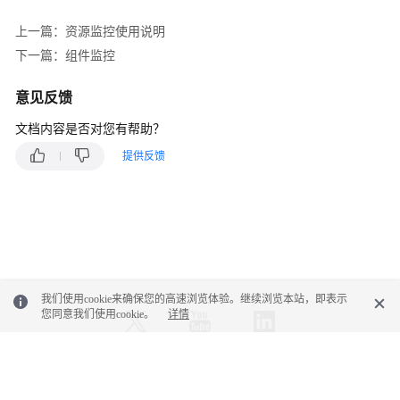
产
上一篇：资源监控使用说明
品
下一篇：组件监控
介
绍
意见反馈
（1.0）
文档内容是否对您有帮助？
快
提供反馈
速
入
门
（1.0）
用
户
我们使用cookie来确保您的高速浏览体验。继续浏览本站，即表示
指
您同意我们使用cookie。
详情
南
（1.0）
概
© 2026, 华为云计算技术有限公司及其关联公司。保留一切权利。