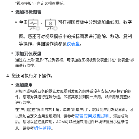
考
“视图模板”可自定义视图模板。
添加指标图表
SDK
参
单击
、
可在视图模板中分别添加曲线图、数字
考
图。您还可对视图模板中的指标图表进行删除、移动、复制
常
等操作，详细操作请参见
仪表盘
。
见
添加到仪表盘
问
通过右上角“更多”下拉列表框，可添加视图模板到仪表盘并在“ 仪表盘”界
题
面进行监控。
您还可执行如下操作。
视
频
添加应用
帮
对相同或相近业务的默认发现规则发现的组件或没有安装APM探针的组
件，您可对其进行逻辑分组，即将其添加到同一应用，以应用维度整体
助
进行监控。
在“应用监控”界面的右上角，单击“新增应用”，跳转到应用发现界面，可
AOM
配置应用发现规则
以添加自定义应用发现规则，请参考
。添加成功
1.0
后，您可以监控此应用，AOM可以根据应用组件环境维度展示运维信
文
组件监控
息，请参考
。
档