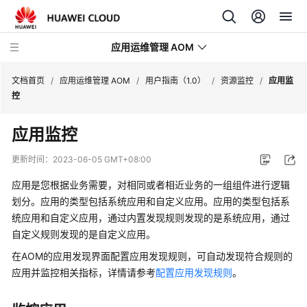
应用运维管理 AOM
文档首页
/
应用运维管理 AOM
/
用户指南（1.0）
/
资源监控
/
应用监
控
最
应用监控
新
动
更新时间：
2023-06-05 GMT+08:00
态
应用是您根据业务需要，对相同或者相近业务的一组组件进行逻辑
产
划分。应用的类型包括系统应用和自定义应用。应用的类型包括系
品
统应用和自定义应用，通过内置发现规则发现的是系统应用，通过
介
自定义规则发现的是自定义应用。
绍
在AOM的应用发现界面配置应用发现规则，可自动发现符合规则的
应用并监控相关指标，详情请参考
配置应用发现规则
。
计
费