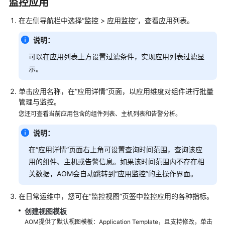
说
监控应用
明
在左侧导航栏中选择“监控 > 应用监控”，查看应用列表。
快
说明：
速
入
可以在应用列表上方设置过滤条件，实现应用列表过滤显
门
示。
用
单击应用名称，在“应用详情”页面，以应用维度对组件进行批量
户
管理与监控。
指
您还可查看当前应用包含的组件列表、主机列表和告警分析。
南
说明：
最
在“应用详情”页面右上角可设置查询时间范围，查询该应
佳
用的组件、主机或告警信息。如果该时间范围内不存在相
实
关数据，AOM会自动跳转到“应用监控”的主操作界面。
践
在日常运维中，您可在“监控视图”页签中监控应用的各种指标。
API
创建视图
模板
参
AOM提供了默认视图模板：Application Template，且支持修改，单击