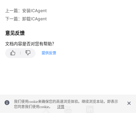
考
上一篇：安装ICAgent
SDK
下一篇：卸载ICAgent
参
考
意见反馈
常
文档内容是否对您有帮助？
见
提供反馈
问
题
视
频
帮
助
我们使用cookie来确保您的高速浏览体验。继续浏览本站，即表示
您同意我们使用cookie。
详情
AOM
1.0
文
档
© 2026, 华为云计算技术有限公司及其关联公司。保留一切权利。