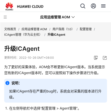
应用运维管理 AOM
文档首页
/
应用运维管理 AOM
/
用户指南（1.0）
/
配置管理
/
ICAgent管理（华为云主机）
/
升级ICAgent
最
升级ICAgent
新
动
更新时间：
2022-10-26 GMT+08:00
态
为了更好的采集体验，AOM会不断更新ICAgent版本。当系统提示
产
您有新的ICAgent版本时，您可以按照如下操作步骤进行升级。
品
说明：
介
绍
如果ICAgent存在严重的bug时，系统会对采集的版本进行升
级。
计
费
在左侧导航栏中选择“配置管理 > Agent管理”。