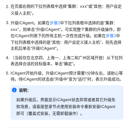
说
在页面右侧的下拉列表框中选择“集群：xxx”或“其他：用户自定
明
义接入主机”。
快
升级ICAgent。如果在
步骤2
中下拉列表框中选择的是“集群：
速
xxx”，则单击“升级ICAgent”。可实现整个集群的升级操作，即
入
在ICAgent列表下的所有主机一次性完成升级。如果在
步骤2
中
门
下拉列表框中选择的是“其他：用户自定义接入主机”，则先选择
主机后单击“升级ICAgent”。
用
（当前仅在北京四、上海一、上海二和广州区域开放）从下拉列
户
表选择合适的目标版本，单击“确定”。
指
南
ICAgent开始升级，升级ICAgent预计需要1分钟左右，请耐心等
待。待ICAgent的状态由“升级中”变为“运行”时，表示升级成功。
最
佳
说明：
实
如果升级后，界面显示ICAgent状态异常或者其它升级失
践
败场景，请直接登录节点使用安装命令重新安装ICAgent
即可（覆盖式安装，无需卸载操作）。
API
参