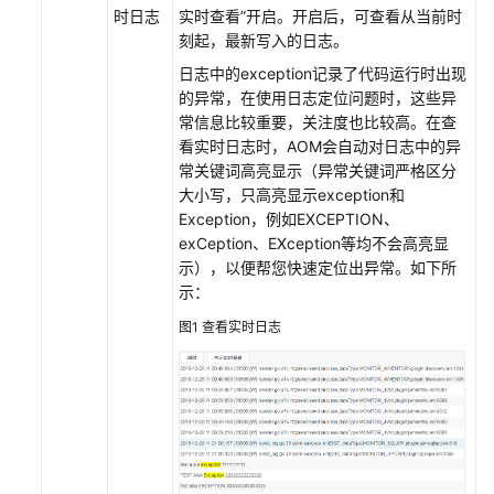
考
时日志
实时查看”开启。开启后，可查看从当前时
刻起，最新写入的日志。
SDK
日志中的exception记录了代码运行时出现
参
的异常，在使用日志定位问题时，这些异
考
常信息比较重要，关注度也比较高。在查
看实时日志时，AOM会自动对日志中的异
常
常关键词高亮显示（异常关键词严格区分
见
大小写，只高亮显示exception和
问
Exception，例如EXCEPTION、
题
exCeption、EXception等均不会高亮显
示），以便帮您快速定位出异常。如下所
视
示：
频
帮
图1
查看实时日志
助
AOM
1.0
文
档