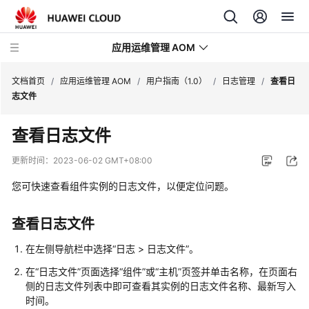
应用运维管理 AOM
文档首页
/
应用运维管理 AOM
/
用户指南（1.0）
/
日志管理
/
查看日
志文件
最
查看日志文件
新
动
更新时间：
2023-06-02 GMT+08:00
态
您可快速查看组件实例的日志文件，以便定位问题。
产
品
查看日志文件
介
绍
在左侧导航栏中选择“日志 > 日志文件”。
在“日志文件”页面选择“组件”或“主机”页签并单击名称，在页面右
计
侧的日志文件列表中即可查看其实例的日志文件名称、最新写入
费
时间。