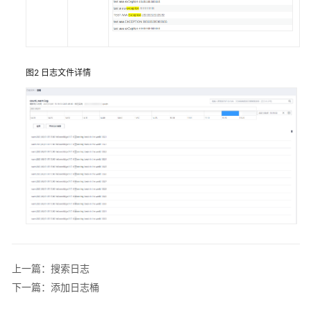
产
品
介
绍
图2
日志文件详情
（1.0）
快
速
入
门
（1.0）
用
户
指
南
（1.0）
上一篇：搜索日志
下一篇：添加日志桶
概