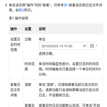
说
单击该实例“操作”列的“查看”，可参考
表1
查看该实例日志文件详
明
情，如
图2
所示。
快
表1
操作说明
速
入
操作
设置
说明
门
设置日
日期
单击
用
志时间
，
户
范围
选择日期。
指
南
时间范
单击时间轴蓝色部分，设置日志的时间范
围
围。时间轴每次只能选择一个单位时间为5
最
分钟。
佳
实
查看日
清屏
单击“清屏”，可清除屏幕当前已显示的日
践
志文件
志。清屏功能只会清除屏幕当前已显示的
详情
日志，不会删除日志。
API
参
查看实
查看实时日志功能默认关闭，可单击“开启