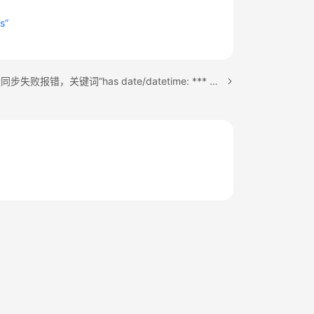
s”
下一篇：全量同步失败报错，关键词“has date/datetime: *** which is outside of dest allowed range”