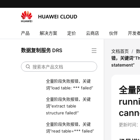
全量阶段失败报错，关键
词“Table *** already
exists”
全量阶段失败报错，关键
产品
解决方案
定价
云商店
伙伴
开发
词“temp table: *** not
exist”
数据复制服务 DRS
文档首页
/
数
全量阶段失败报错，关键
错，关键词“The My
词“failed to create new
statement”
session”
全量阶段失败报错，关键
全量阶
词“load table: *** failed”
runni
全量阶段失败报错，关键
词“extract table
cann
structure failed!”
全量阶段失败报错，关键
更新时间
词“read table=*** failed”