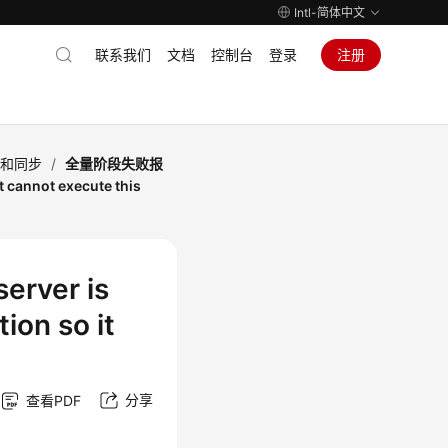
Intl-简体中文
联系我们
文档
控制台
登录
注册
移和同步
/
全量阶段失败报
 cannot execute this
ver is
ion so it
分享
查看PDF