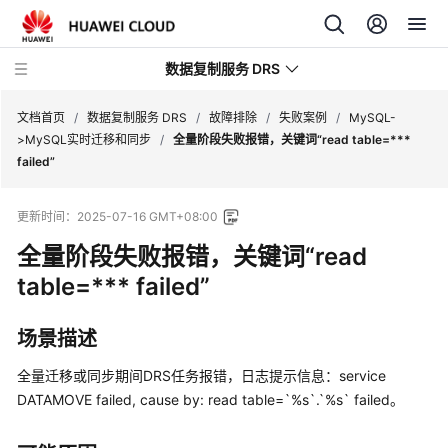
数据复制服务 DRS
文档首页
/
数据复制服务 DRS
/
故障排除
/
失败案例
/
MySQL-
>MySQL实时迁移和同步
/
全量阶段失败报错，关键词“read table=***
failed”
最
新
更新时间：
2025-07-16 GMT+08:00
动
态
全量阶段失败报错，关键词“read
table=*** failed”
产
品
场景描述
介
绍
全量迁移或同步期间DRS任务报错，日志提示信息：service
DATAMOVE failed, cause by: read table=`%s`.`%s` failed。
计
费