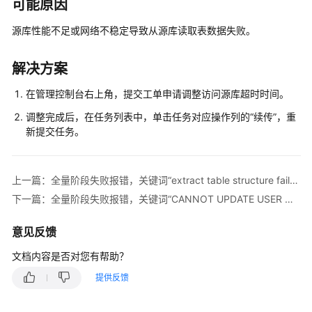
说
可能原因
明
源库性能不足或网络不稳定导致从源库读取表数据失败。
快
速
解决方案
入
门
在管理控制台右上角，提交工单申请调整访问源库超时时间。
调整完成后，在任务列表中，单击任务对应操作列的“续传”，重
用
新提交任务。
户
指
南
上一篇：全量阶段失败报错，关键词“extract table structure failed!”
下一篇：全量阶段失败报错，关键词“CANNOT UPDATE USER WITH NULL PASSWORD”
最
佳
意见反馈
实
践
文档内容是否对您有帮助？
提供反馈
安
全