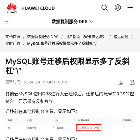
数据复制服务 DRS
文档首页
/
数据复制服务 DRS
/
用户指南（安卡拉区域）
/
常见问题
/
实时迁移
/
MySQL账号迁移后权限显示多了反斜杠“\”
最
MySQL账号迁移后权限显示多了反斜
新
杠“\”
动
态
更新时间：
2024-04-15 GMT+08:00
产
其他云MySQL使用DRS进行入云迁移后，迁移后的账号在RDS的控
品
制台上显示带有反斜杠“\”。
介
迁移前在其他控制台查看，显示如下：
绍
计
费
迁移后在RDS控制台查看，显示如下：