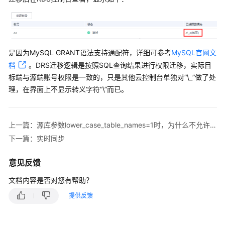
说
明
快
速
是因为MySQL GRANT语法支持通配符，详细可参考
MySQL官网文
入
档
。DRS迁移逻辑是按照SQL查询结果进行权限迁移，实际目
门
标端与源端账号权限是一致的，只是其他云控制台单独对“\_”做了处
理，在界面上不显示转义字符“\”而已。
用
户
指
南
上一篇：源库参数lower_case_table_names=1时，为什么不允许迁移包含大写字母的库或者表
下一篇：实时同步
最
佳
意见反馈
实
文档内容是否对您有帮助？
践
提供反馈
安
全