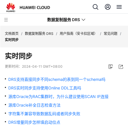
数据复制服务 DRS
文档首页
/
数据复制服务 DRS
/
用户指南（安卡拉区域）
/
常见问题
/
实时同步
最
实时同步
新
动
更新时间：
2024-04-11 GMT+08:00
态
DRS支持直接同步不同schema的表到同一个schema吗
产
DRS实时同步支持使用Online DDL工具吗
品
介
源库Oracle为RAC集群时，为什么建议使用SCAN IP连接
绍
源库Oracle补全日志检查方法
字符集不兼容导致数据乱码或者同步失败
计
费
DRS增量同步怎样填启动位点