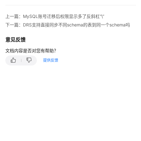
说
明
上一篇：MySQL账号迁移后权限显示多了反斜杠“\”
快
下一篇：DRS支持直接同步不同schema的表到同一个schema吗
速
入
意见反馈
门
文档内容是否对您有帮助？
用
提供反馈
户
指
南
最
佳
实
践
安
全