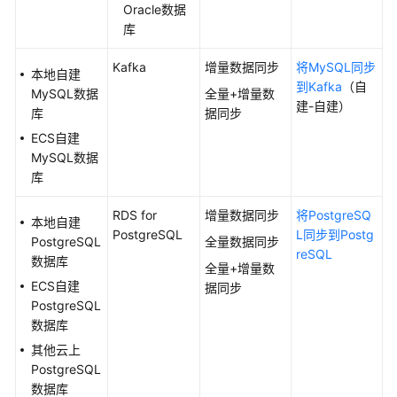
Oracle数据
域）
库
用
Kafka
增量数据同步
将MySQL同步
本地自建
户
到Kafka
（自
MySQL数据
全量+增量数
指
建-自建）
库
据同步
南
ECS自建
（吉
MySQL数据
隆
库
坡
区
RDS for
增量数据同步
将PostgreSQ
域）
本地自建
PostgreSQL
L同步到Postg
PostgreSQL
全量数据同步
reSQL
API
数据库
全量+增量数
参
ECS自建
据同步
考
PostgreSQL
（吉
数据库
隆
其他云上
坡
PostgreSQL
区
数据库
域）