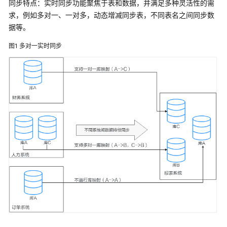
说
同步特点：实时同步功能聚焦于表和数据，并满足多种灵活性的需
明
求，例如多对一、一对多，动态增减同步表，不同表名之间同步数
据等。
快
速
图1
多对一实时同步
入
门
用
户
指
南
最
佳
实
践
安
全