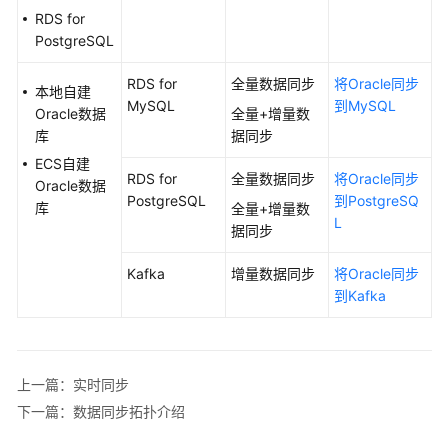
RDS for
PostgreSQL
用
户
RDS for
全量数据同步
将Oracle同步
指
本地自建
MySQL
到MySQL
南
Oracle数据
全量+增量数
（巴
库
据同步
黎
ECS自建
区
RDS for
全量数据同步
将Oracle同步
Oracle数据
域）
PostgreSQL
到PostgreSQ
库
全量+增量数
L
据同步
用
户
Kafka
增量数据同步
将Oracle同步
指
到Kafka
南
（安
卡
拉
上一篇：实时同步
区
下一篇：数据同步拓扑介绍
域）