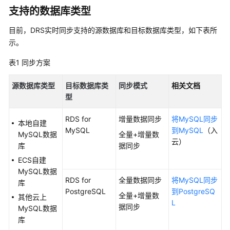
白
支持的数据库类型
皮
书
目前，DRS实时同步支持的源数据库和目标数据库类型，如下表所
示。
API
参
表1
同步方案
考
源数据库类型
目标数据库类
同步模式
相关文档
SDK
型
参
考
RDS for
增量数据同步
将MySQL同步
本地自建
MySQL
到MySQL
（入
MySQL数据
全量+增量数
常
云）
库
据同步
见
ECS自建
问
MySQL数据
题
RDS for
全量数据同步
将MySQL同步
库
PostgreSQL
到PostgreSQ
全量+增量数
故
其他云上
L
据同步
障
MySQL数据
排
库