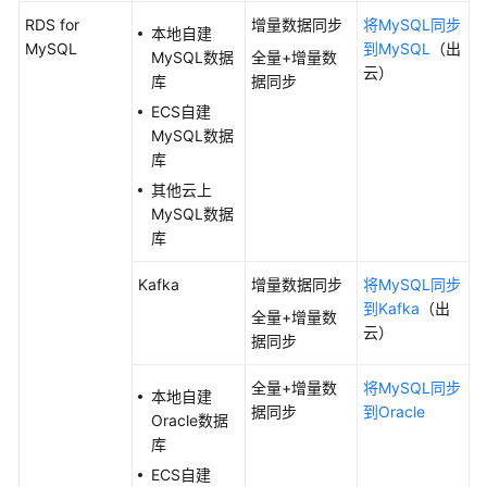
除
RDS for
增量数据同步
将MySQL同步
本地自建
MySQL
到MySQL
（出
视
MySQL数据
全量+增量数
云）
频
库
据同步
帮
ECS自建
助
MySQL数据
库
更
其他云上
多
MySQL数据
文
库
档
Kafka
增量数据同步
将MySQL同步
用
到Kafka
（出
全量+增量数
户
云）
据同步
指
南
全量+增量数
将MySQL同步
（阿
本地自建
据同步
到Oracle
布
Oracle数据
扎
库
比
ECS自建
区