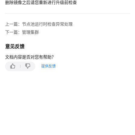
删除镜像之后请您重新进行升级前检查
产
品
介
绍
上一篇：节点池运行时检查异常处理
下一篇：管理集群
计
费
意见反馈
说
明
文档内容是否对您有帮助？
提供反馈
Kubernetes
基
础
知
识
快
速
入
门