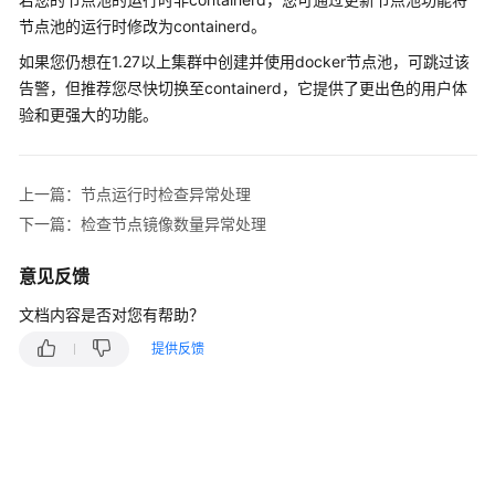
产
节点池的运行时修改为containerd。
品
介
如果您仍想在1.27以上集群中创建并使用docker节点池，可跳过该
绍
告警，但推荐您尽快切换至containerd，它提供了更出色的用户体
验和更强大的功能。
计
费
说
上一篇：节点运行时检查异常处理
明
下一篇：检查节点镜像数量异常处理
Kubernetes
意见反馈
基
础
文档内容是否对您有帮助？
知
提供反馈
识
快
速
入
门