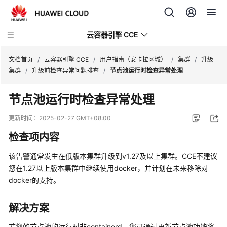
云容器引擎 CCE
文档首页
/
云容器引擎 CCE
/
用户指南（安卡拉区域）
/
集群
/
升级
集群
/
升级前检查异常问题排查
/
节点池运行时检查异常处理
节点池运行时检查异常处理
最
更新时间：
2025-02-27 GMT+08:00
新
检查项内容
动
态
该告警通常发生在低版本集群升级到v1.27及以上集群。CCE不建议
您在1.27以上版本集群中继续使用docker，并计划在未来移除对
服
docker的支持。
务
公
解决方案
告
若您的节点池的运行时非containerd，您可通过更新节点池功能将