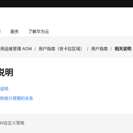
者
服务
了解华为云
用运维管理 AOM
/
用户指南（安卡拉区域）
/
用户指南
/
相关说明
说明
句说明
围和统计周期的关系
OM自定义策略