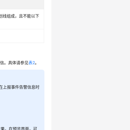
划线组成，且不能以下
短信。具体请参见
表2
。
在上报事件告警信息时
效果。在预览界面，可