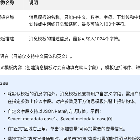
参数名称
说明
模板名称
消息模板的名称，只能由中文、数字、字母、下划线和中
划线或中划线开头和结尾，最多可输入100个字符。
模板描述
消息模板的描述信息，最多可输入1024个字符。
择语言（目前仅支持中文简体和英文）。
定义模板内容（创建消息模板时会自动填充默认字段），模板包括邮件、
除默认模板的消息字段外，消息模板还支持用户自定义字段，需用户
在指定参数上传该字段。对应参数见下方消息模板告警上报结构体。
自定义字段支持以JSONPath的方式取值，示例：
$event.metadata.case1、$event.metadata.case[0]
在“正文”区域右上角，单击“添加变量”可添加需要的变量信息。
选择“邮件”方式发送通知时，可单击“预览”查看设置的邮件消息模板