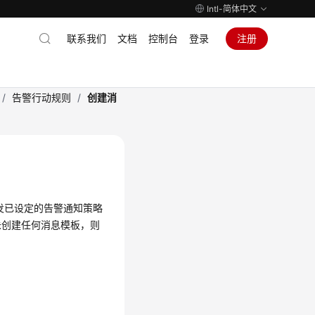
Intl-简体中文
联系我们
文档
控制台
登录
注册
/
告警行动规则
/
创建消
发已设定的告警通知策略
未创建任何消息模板，则