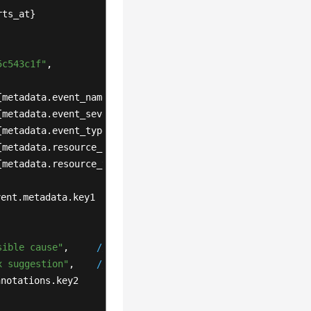
ts_at}

5c543c1f"
,

{metadata.event_name}

{metadata.event_severity}

{metadata.event_type}

{metadata.resource_provider}

{metadata.resource_type}

ent.metadata.key1

sible cause"
,     
//
${annotations.alarm_probableCause_zh}
x suggestion"
,    
//
${annotations.alarm_fix_suggestion_zh
notations.key2
