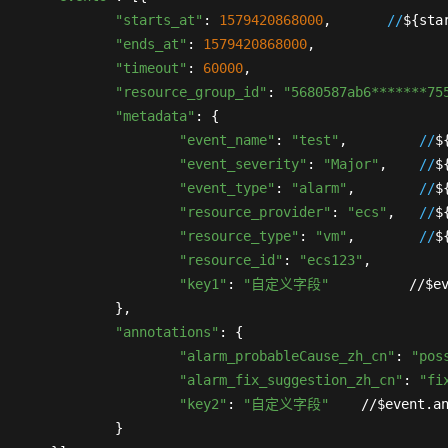
"starts_at"
: 
1579420868000
,       
//
${star
"ends_at"
: 
1579420868000
,

"timeout"
: 
60000
,

"resource_group_id"
: 
"5680587ab6*******75
"metadata"
: {

"event_name"
: 
"test"
,         
//
$
"event_severity"
: 
"Major"
,    
//
$
"event_type"
: 
"alarm"
,        
//
$
"resource_provider"
: 
"ecs"
,   
//
$
"resource_type"
: 
"vm"
,        
//
$
"resource_id"
: 
"ecs123"
,

"key1"
: 
"自定义字段"
          //$ev
		},

"annotations"
: {

"alarm_probableCause_zh_cn"
: 
"pos
"alarm_fix_suggestion_zh_cn"
: 
"fi
"key2"
: 
"自定义字段"
    //$event.an
		}
