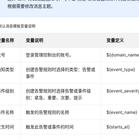
根据需要修改消息主题。
默认消息模板变量说明
变量名称
变量说明
变量定义
账号
登录管理控制台的账号。
${domain_name
通知类型
创建告警规则时选择的类型：告警或
${event_type}
事件
事件级别
创建告警规则时选择告警或事件级
${event_severit
别：紧急、重要、次要、提示
事件名称
触发的告警规则的名称
${event_name}
发生时间
触发此告警或事件的时间
${starts_at}