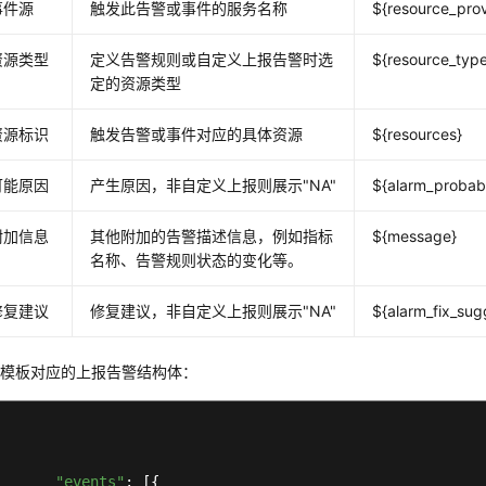
事件源
触发此告警或事件的服务名称
${resource_prov
资源类型
定义告警规则或自定义上报告警时选
${resource_typ
定的资源类型
资源标识
触发告警或事件对应的具体资源
${resources}
可能原因
产生原因，非自定义上报则展示"NA"
${alarm_probab
附加信息
其他附加的告警描述信息，例如指标
${message}
名称、告警规则状态的变化等。
修复建议
修复建议，非自定义上报则展示"NA"
${alarm_fix_sug
息模板对应的上报告警结构体：
"events"
: [{
