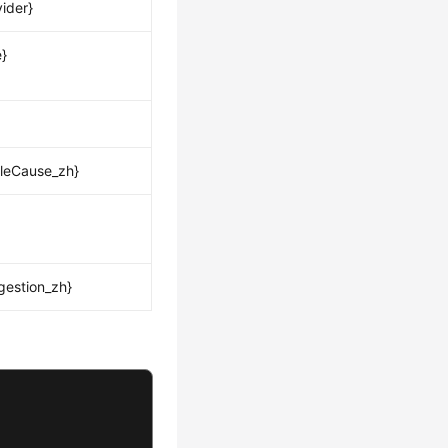
ider}
e}
leCause_zh}
gestion_zh}