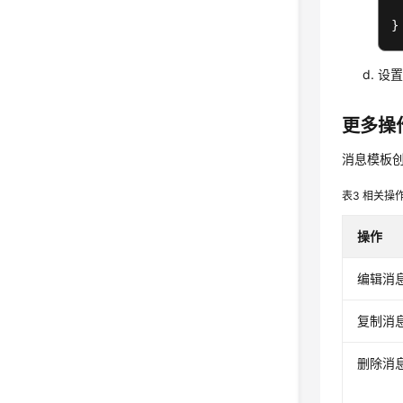
设置
更多操
消息模板
表3
相关操
操作
编辑消
复制消
删除消