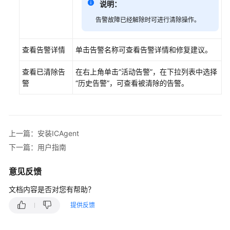
说明：
南
告警故障已经解除时可进行清除操作。
常
见
查看告警详情
单击告警名称可查看告警详情和修复建议。
问
题
查看已清除告
在右上角单击“活动告警”，在下拉列表中选择
警
“历史告警”，可查看被清除的告警。
最
佳
实
践
上一篇：安装ICAgent
修
下一篇：用户指南
订
记
意见反馈
录
文档内容是否对您有帮助？
API
提供反馈
参
考