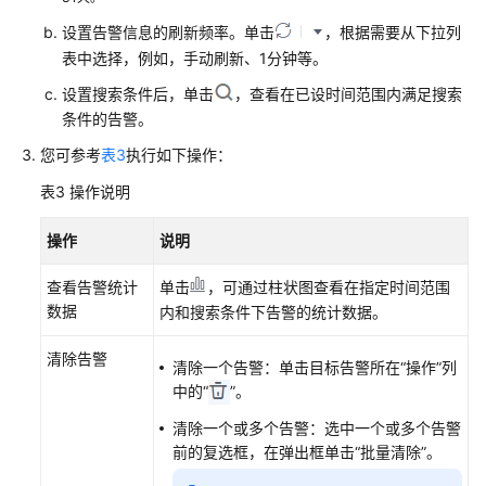
流
设置告警信息的刷新频率。单击
，根据需要从下拉列
程
表中选择，例如，手动刷新、1分钟等。
安
设置搜索条件后，单击
，查看在已设时间范围内满足搜索
装
条件的告警。
ICAgent
您可参考
表3
执行如下操作：
创
表3
操作说明
建
告
操作
说明
警
规
查看告警统计
单击
，可通过柱状图查看在指定时间范围
则
数据
内和搜索条件下告警的统计数据。
并
查
清除告警
清除一个告警：单击目标告警所在“操作”列
看
中的“
”。
用
清除一个或多个告警：选中一个或多个告警
户
前的复选框，在弹出框单击“批量清除”。
指