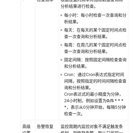
分析结果进行检查。
（2.0）
（吉
每小时：每小时检查一次查询和分
隆
析结果。
坡
每天：在每天的某个固定时间点检
区
查一次查询和分析结果。
域）
每周：在周几的某个固定时间点检
查一次查询和分析结果。
API
参
固定间隔：按照固定间隔检查查询
考
和分析结果。
（吉
Cron：通过Cron表达式指定时间
隆
间隔，按照指定的时间间隔检查查
坡
询和分析结果。
区
Cron表达式的最小精度为分钟，
域）
24小时制，例如设置为
0/5 * * *
*
，表示从0分钟开始，每隔5分钟
用
检查一次。
户
指
高级
告警恢复
监控周期内监控对象不满足触发条
南
设置
件时，则恢复告警。默认只监控一