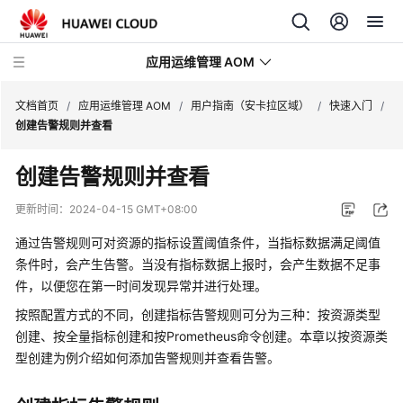
应用运维管理 AOM
文档首页
/
应用运维管理 AOM
/
用户指南（安卡拉区域）
/
快速入门
/
创建告警规则并查看
最
创建告警规则并查看
新
动
更新时间：
2024-04-15 GMT+08:00
态
通过告警规则可对资源的指标设置阈值条件，当指标数据满足阈值
产
条件时，会产生告警。当没有指标数据上报时，会产生数据不足事
品
件，以便您在第一时间发现异常并进行处理。
介
按照配置方式的不同，创建指标告警规则可分为三种：按资源类型
绍
创建、按全量指标创建和按Prometheus命令创建。本章以按资源类
型创建为例介绍如何添加告警规则并查看告警。
计
费