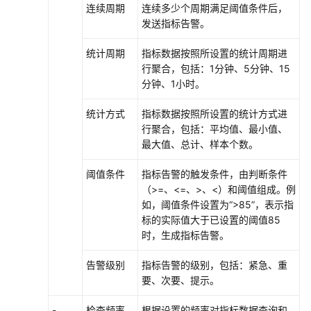
连续周期
连续多少个周期满足阈值条件后，
更
发送指标告警。
多
文
统计周期
指标数据按照所设置的统计周期进
档
行聚合，包括：1分钟、5分钟、15
分钟、1小时。
用
户
统计方式
指标数据按照所设置的统计方式进
指
行聚合，包括：平均值、最小值、
南
最大值、总计、样本个数。
（1.0）
（吉
阈值条件
指标告警的触发条件，由判断条件
隆
（>=、<=、>、<）和阈值组成。例
坡
如，阈值条件设置为“>85”，表示指
区
标的实际值大于已设置的阈值85
域）
时，生成指标告警。
用
告警级别
指标告警的级别，包括：紧急、重
户
要、次要、提示。
指
-
检查频率
根据设置的频率对指标数据查询和
南