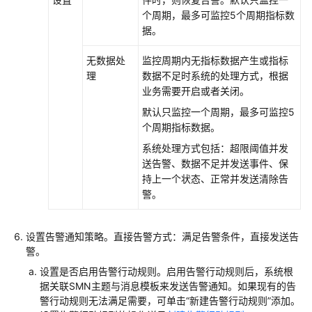
（阿
个周期，最多可监控5个周期指标数
布
据。
扎
比
无数据处
监控周期内无指标数据产生或指标
区
理
数据不足时系统的处理方式，根据
域）
业务需要开启或者关闭。
默认只监控一个周期，最多可监控5
API
个周期指标数据。
参
系统处理方式包括：超限阈值并发
考
送告警、数据不足并发送事件、保
（阿
持上一个状态、正常并发送清除告
布
警。
扎
比
区
设置告警通知策略。直接告警方式：满足告警条件，直接发送告
域）
警。
设置是否启用告警行动规则。启用告警行动规则后，系统根
用
据关联SMN主题与消息模板来发送告警通知。如果现有的告
户
警行动规则无法满足需要，可单击“新建告警行动规则”添加。
指