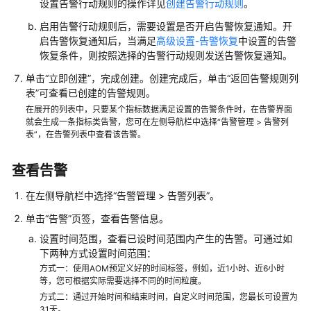
设置告警行动规则的操作详见
创建告警行动规则
。
南
（安
启用告警行动规则后，需要设置是否开启告警恢复通知。开
卡
启告警恢复通知后，当满足
高级设置-告警恢复
中设置的告警
拉
恢复条件，则按照选择的告警行动规则发送告警恢复通知。
区
单击“立即创建”，完成创建。创建完成后，单击“返回告警规则列
域）
表”可查看已创建的告警规则。
在展开的列表中，只要某个指标数据满足设置的告警条件时，在告警界面
产
就会生成一条指标类告警，您可在左侧导航栏中选择“告警管理 > 告警列
品
表”，在告警列表中查看该告警。
介
绍
查看告警
在左侧导航栏中选择“告警管理 > 告警列表”。
快
速
单击“告警”页签，查看告警信息。
入
设置时间范围，查看已设时间范围内产生的告警。可通过如
门
下两种方式设置时间范围：
方式一：使用AOM预定义好的时间标签，例如，近1小时、近6小时
AOM
等，您可根据实际需要选择不同的时间粒度。
使
方式二：通过开始时间和结束时间，自定义时间范围，您最长可设置为
用
31天。