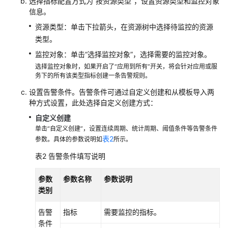
考
选择指标配置方式为“按资源类型”，设置资源类型和监控对象
信息。
SDK
资源类型：单击下拉箭头，在资源树中选择待监控的资源
参
类型。
考
监控对象：单击“选择监控对象”，选择需要的监控对象。
选择监控对象时，如果开启了“应用到所有”开关，将会针对应用或服
常
务下的所有该类型指标创建一条告警规则。
见
问
设置告警条件。告警条件可通过自定义创建和从模板导入两
种方式设置，此处选择自定义创建方式：
题
自定义创建
视
单击“自定义创建”，设置连续周期、统计周期、阈值条件等告警条件
频
表2
参数。具体的参数说明如
所示。
帮
表2
告警条件填写说明
助
参数
参数名称
参数说明
AOM
类别
1.0
文
告警
指标
需要监控的指标。
档
条件