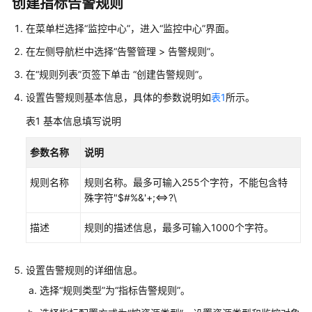
说
创建指标告警规则
明
在菜单栏选择“监控中心”，进入“监控中心”界面。
快
在左侧导航栏中选择“告警管理 > 告警规则”。
速
在“规则列表”页签下单击 “创建告警规则”。
入
门
设置告警规则基本信息，具体的参数说明如
表1
所示。
表1
基本信息填写说明
用
户
参数名称
说明
指
南
规则名称
规则名称。最多可输入255个字符，不能包含特
殊字符"$#%&'+;<=>?\
最
佳
描述
规则的描述信息，最多可输入1000个字符。
实
践
设置告警规则的详细信息。
API
选择“规则类型”为“指标告警规则”。
参