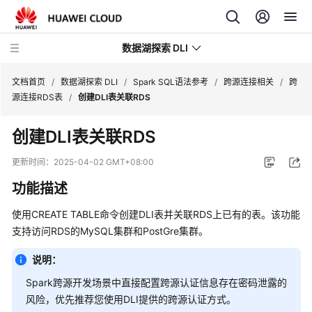
数据湖探索 DLI
文档首页
/
数据湖探索 DLI
/
Spark SQL语法参考
/
跨源连接相关
/
跨
源连接RDS表
/
创建DLI表关联RDS
最
创建DLI表关联RDS
新
动
更新时间：
2025-04-02 GMT+08:00
态
功能描述
服
使用CREATE TABLE命令创建DLI表并关联RDS上已有的表。该功能
务
支持访问RDS的MySQL集群和PostGre集群。
公
告
说明：
产
Spark跨源开发场景中直接配置跨源认证信息存在密码泄露的
品
风险，优先推荐您使用DLI提供的跨源认证方式。