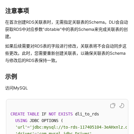
RDS
注意事项
表
在首次创建RDS关联表时，无需指定关联表的Schema。DLI会自动
创
获取RDS中对应参数"dbtable"中的表的Schema来完成关联表的创
建
建。
DLI
表
如果后续需要对RDS表的字段进行修改，关联表将不会自动同步这
关
些更改。此时，您需要重新创建关联表，以确保关联表的Schema
联
与修改后的RDS表保持一致。
RDS
示例
插
入
访问MySQL
数
据
至
RDS
CREATE
TABLE
 IF 
NOT
EXISTS
 dli_to_rds

表
USING
 JDBC OPTIONS (

'url'
=
'jdbc:mysql://to-rds-117405104-3eAHxnlz.dat
查
'driver'
=
'com.mysql.jdbc.Driver'
,
