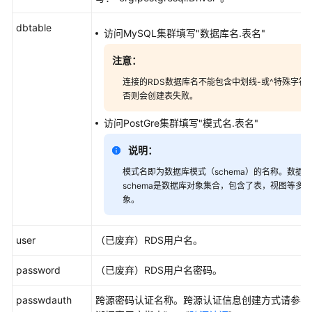
Spark
SQL
dbtable
常
访问MySQL集群填写"数据库名.表名"
用
注意：
配
置
连接的RDS数据库名不能包含中划线-或^特殊字符
项
否则会创建表失败。
说
访问PostGre集群填写"模式名.表名"
明
说明：
Spark
SQL
模式名即为数据库模式（schema）的名称。数据
语
schema是数据库对象集合，包含了表，视图等多
象。
法
概
览
user
（已废弃）RDS用户名。
Spark
password
（已废弃）RDS用户名密码。
开
源
passwdauth
跨源密码认证名称。跨源认证信息创建方式请参考
命