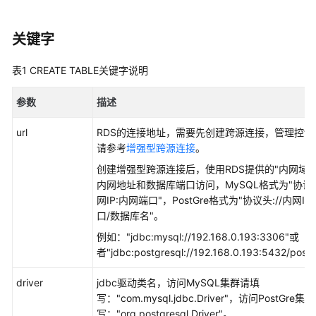
实
践
关键字
开
发
表1
CREATE TABLE关键字说明
指
南
参数
描述
语
url
RDS的连接地址，需要先创建跨源连接，管理控制
法
请参考
增强型跨源连接
。
参
创建增强型跨源连接后，使用RDS提供的"内网域名
考
内网地址和数据库端口访问，MySQL格式为"协议头
网IP:内网端口"，PostGre格式为"协议头://内网IP
Spark
口/数据库名"。
SQL
例如："jdbc:mysql://192.168.0.193:3306"或
语
者"jdbc:postgresql://192.168.0.193:5432/post
法
参
driver
jdbc驱动类名，访问MySQL集群请填
考
写："com.mysql.jdbc.Driver"，访问PostGre
写："org.postgresql.Driver"。