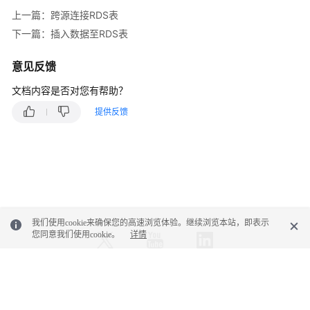
连
上一篇：跨源连接RDS表
接
下一篇：插入数据至RDS表
DDS
表
意见反馈
跨
文档内容是否对您有帮助？
源
提供反馈
连
接
Oracle
表
视
图
相
我们使用cookie来确保您的高速浏览体验。继续浏览本站，即表示
您同意我们使用cookie。
详情
关
查
看
© 2026, 华为云计算技术有限公司及其关联公司。保留一切权利。
计