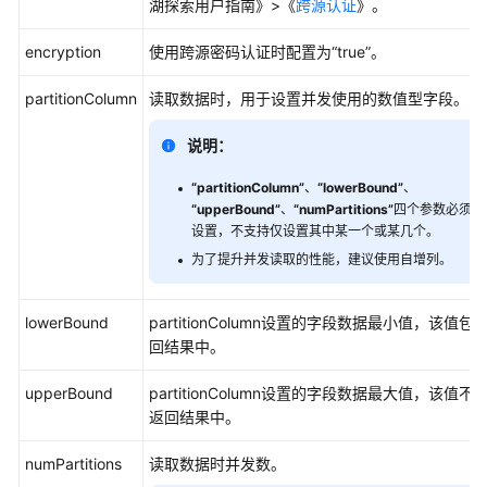
湖探索用户指南》>《
跨源认证
》。
令
支
encryption
使用跨源密码认证时配置为
“true”
。
持
说
partitionColumn
读取数据时，用于设置并发使用的数值型字段。
明
说明：
数
“partitionColumn”
、
“lowerBound”
、
据
“upperBound”
、
“numPartitions”
四个参数必须同
库
设置，不支持仅设置其中某一个或某几个。
相
为了提升并发读取的性能，建议使用自增列。
关
表
lowerBound
partitionColumn设置的字段数据最小值，该值包
相
回结果中。
关
upperBound
partitionColumn设置的字段数据最大值，该值不
数
返回结果中。
据
相
numPartitions
读取数据时并发数。
关