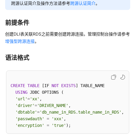
介
跨源认证简介及操作方法请参考
跨源认证简介
。
绍
计
前提条件
费
创建DLI表关联RDS之前需要创建跨源连接。管理控制台操作请参考
说
明
增强型跨源连接
。
快
语法格式
速
入
门
CREATE
TABLE
 [IF 
NOT
EXISTS
] TABLE_NAME

用
USING
 JDBC OPTIONS (

户
'url'
=
'xx'
,

指
'driver'
=
'DRIVER_NAME'
,

南
'dbtable'
=
'db_name_in_RDS.table_name_in_RDS'
,

'passwdauth'
=
'xxx'
,

最
'encryption'
=
'true'
佳