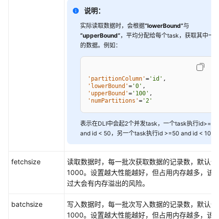
说明：
导
实际读取数据时，会根据
“lowerBound”
与
出
“upperBound”
，平均分配给每个task，获取其中一
查
的数据。例如：
询
结
果
'partitionColumn'
=
'id'
'lowerBound'
=
'0'
'upperBound'
=
'100'
跨
'numPartitions'
=
'2'
源
连
表示在DLI中会起2个并发task，一个task执行id>=0
接
and id < 50，另一个task执行id >=50 and id < 100
相
关
fetchsize
读取数据时，每一批次获取数据的记录数，默认值
1000。设置越大性能越好，但占用内存越多，该
跨
过大会有内存溢出的风险。
源
连
batchsize
写入数据时，每一批次写入数据的记录数，默认值
接
1000。设置越大性能越好，但占用内存越多，该
HBase