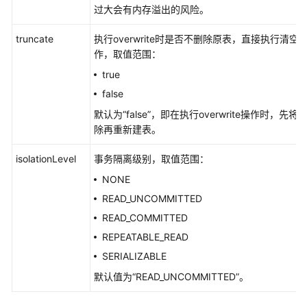
过大会有内存溢出的风险。
表
truncate
执行overwrite时是否不删除原表，直接执行清空
跨
作，取值范围：
源
连
true
接
false
OpenTSDB
默认为
“false”
，即在执行overwrite操作时，先将
表
除再重新建表。
跨
isolationLevel
事务隔离级别，取值范围：
源
连
NONE
接
READ_UNCOMMITTED
DWS
READ_COMMITTED
表
REPEATABLE_READ
跨
SERIALIZABLE
源
默认值为
“READ_UNCOMMITTED”
。
连
接