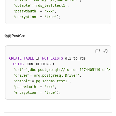
询
'dbtable'
=
'rds_test.test1'
,

RDS
'passwdauth'
=
'xxx'
,

表
'encryption'
=
'true'
跨
源
访问PostGre
连
接
CSS
表
CREATE
TABLE
 IF 
NOT
EXISTS
 dli_to_rds

USING
 JDBC OPTIONS (

跨
'url'
=
'jdbc:postgresql://to-rds-1174405119-oLRHAG
源
'driver'
=
'org.postgresql.Driver'
,

连
'dbtable'
=
'pg_schema.test1'
,

接
'passwdauth'
=
'xxx'
,

DCS
'encryption'
=
'true'
表
跨
源