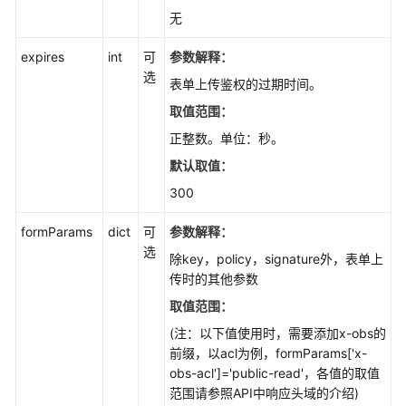
无
速
入
expires
int
可
参数解释：
门
选
(Python
表单上传鉴权的过期时间。
SDK)
取值范围：
正整数。单位：秒。
初
始
默认取值：
化
300
(Python
SDK)
formParams
dict
可
参数解释：
选
除key，policy，signature外，表单上
预
传时的其他参数
定
义
取值范围：
常
(注：以下值使用时，需要添加x-obs的
量
前缀，以acl为例，formParams['x-
obs-acl']='public-read'，各值的取值
桶
范围请参照API中响应头域的介绍)
相