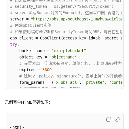
# 如需使用临时AK/SK和SecurityToken访问OBS，则同样推
SDK)
# security_token = os.getenv("SecurityToken")
# server填写Bucket对应的Endpoint，这里以中国-香港
上
server = 
"https://obs.ap-southeast-1.myhuaweicloud.
传
# 创建obsClient实例
对
# 如果使用临时AK/SK和SecurityToken访问OBS，需要在创建实例时
象-
文
try
: 

件
    bucket_name = 
"examplebucket"
上
    object_key = 
"objectname"
传
# 设置表单上传请求有效期，单位：秒，此处以3600秒为例 
(Python
    expires = 
3600
SDK)
# 除key，policy，signature外，表单上传时的其他参数, 此
    form_params = {
'x-obs-acl'
: 
'private'
, 
'content
上
# 生成带授权信息的表单上传参数 
传
    resp = obs_client.createPostSignature(bucket_nam
对
示例表单HTML代码如下：
象-
print
(
'originPolicy:'
, resp.originPolicy) 

追
print
(
'policy:'
, resp.policy) 

加
print
(
'signature:'
上
except
 Exception: 

<html>
