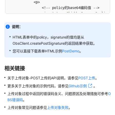
            <p>            

获
                <!-- policy的base64编码值 -->

取
                <
input
type
=
"hidden"
 name=
"policy"
 
上
                <!-- AK -->

传
                <
input
type
=
"hidden"
 name=
"AccessKe
说明：
进
                <!-- 签名串信息 -->

度
                <
input
type
=
"hidden"
 name=
"signatur
HTML表单中的policy，signature的值均是从
(Python
                <
input
 name=
"file"
type
=
"file"
 />

ObsClient.createPostSignature的返回结果中获取。
SDK)
                <
input
 name=
"submit"
 value=
"Upload"
您可以直接下载表单HTML示例
PostDemo
。
            </p>

上
        </form>

传
    </body>

相关链接
对
象-
关于上传对象-POST上传的API说明，请参见
POST上传
。
基
于
更多关于上传对象的示例代码，请参见
Github示例
。
表
上传对象过程中返回的错误码含义、问题原因及处理措施可参考
O
单
BS错误码
。
上
上传对象常见问题请参见
上传对象失败
。
传
(Python