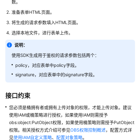
介
数。
绍
准备表单HTML页面。
计
将生成的请求参数填入HTML页面。
费
选择本地文件，进行表单上传。
说
明
说明：
使用SDK生成用于鉴权的请求参数包括两个：
快
速
policy，对应表单中policy字段。
入
signature，对应表单中的signature字段。
门
用
接口约束
户
指
您必须是桶拥有者或拥有上传对象的权限，才能上传对象。建议
南
使用IAM或桶策略进行授权，如果使用IAM则需授予
obs:object:PutObject权限，如果使用桶策略则需授予PutObject
权
权限。相关授权方式介绍可参见
OBS权限控制概述
，配置方式详
限
见
使用IAM自定义策略
、
配置对象策略
。