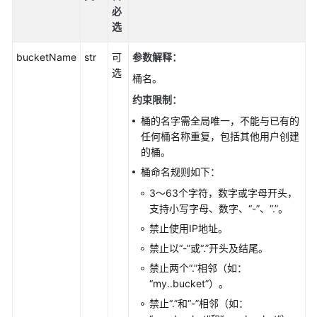
参
必
考
选
SDK
bucketName
str
可
参数解释
：
概
选
桶名。
述
约束限制：
Python
桶的名字需全局唯一，不能与已有的
任何桶名称重复，包括其他用户创建
使
的桶。
用
桶命名规则如下：
前
须
3～63个字符，数字或字母开头，
知
支持小写字母、数字、“-”、“.”。
(Python
禁止使用IP地址。
SDK)
禁止以“-”或“.”开头及结尾。
禁止两个“.”相邻（如：
Python
“my..bucket”）。
SDK
接
禁止“.”和“-”相邻（如：