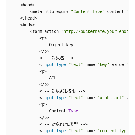
传
print
    <head>

(Python
        <meta http-equiv=
"Content-Type"
 content=
"te
SDK)
    </head>

    <body>

上
        <form action=
"http://bucketname.your-endpoi
传
            <p>

对
                Object key

象-
            </p>            

断
            <!-- 对象名 -->

点
            <
input
type
=
"text"
 name=
"key"
 value=
"ob
续
            <p>

传
                ACL

上
            </p>

传
            <!-- 对象ACL权限 -->

(Python
            <
input
type
=
"text"
 name=
"x-obs-acl"
 val
SDK)
            <p>

                Content-
Type
上
            </p>

传
            <!-- 对象MIME类型 -->

对
            <
input
type
=
"text"
 name=
"content-type"
 
象-