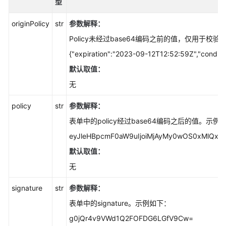
型
作
(Python
originPolicy
str
参数解释：
SDK)
Policy未经过base64编码之前的值，仅用于校
上
{"expiration":"2023-09-12T12:52:59Z","conditio
传
默认取值：
对
无
象
(Python
policy
str
参数解释：
SDK)
表单中的policy经过base64编码之后的值。示例
上
eyJleHBpcmF0aW9uIjoiMjAyMy0wOS0xMlQxMjo
传
默认取值：
对
象
无
简
介
signature
str
参数解释：
(Python
表单中的signature。示例如下：
SDK)
g0jQr4v9VWd1Q2FOFDG6LGfV9Cw=