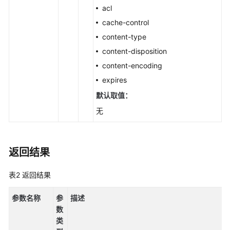
acl
关
接
cache-control
口
content-type
(Python
content-disposition
SDK)
content-encoding
对
expires
象
默认取值：
相
无
关
接
口
(Python
返回结果
SDK)
表2
返回结果
对
象
参数名称
参
描述
基
数
础
类
操