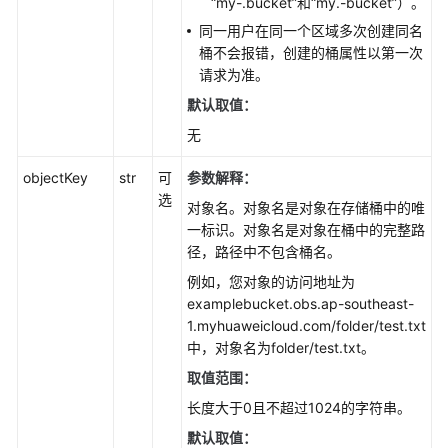
口
“my-.bucket”和“my.-bucket”）。
概
同一用户在同一个区域多次创建同名
览
桶不会报错，创建的桶属性以第一次
请求为准。
使
默认取值：
用
无
前
准
objectKey
str
可
参数解释：
备
选
(Python
对象名。对象名是对象在存储桶中的唯
SDK)
一标识。对象名是对象在桶中的完整路
径，路径中不包含桶名。
下
例如，您对象的访问地址为
载
examplebucket.obs.ap-southeast-
与
1.myhuaweicloud.com/folder/test.txt
安
中，对象名为folder/test.txt。
装
取值范围：
SDK(Python
SDK)
长度大于0且不超过1024的字符串。
默认取值：
快