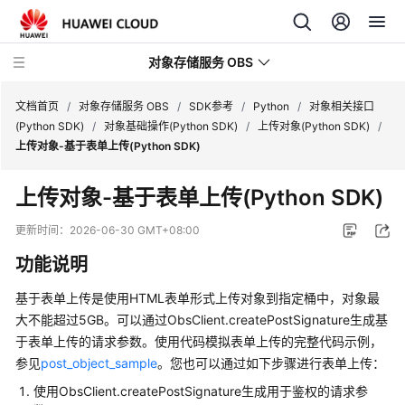
对象存储服务 OBS
文档首页
/
对象存储服务 OBS
/
SDK参考
/
Python
/
对象相关接口
(Python SDK)
/
对象基础操作(Python SDK)
/
上传对象(Python SDK)
/
上传对象-基于表单上传(Python SDK)
最
新
上传对象-基于表单上传(Python SDK)
动
态
更新时间：
2026-06-30 GMT+08:00
功能说明
服
务
基于表单上传是使用HTML表单形式上传对象到指定桶中，对象最
公
大不能超过5GB。可以通过ObsClient.createPostSignature生成基
告
于表单上传的请求参数。使用代码模拟表单上传的完整代码示例，
参见
post_object_sample
。您也可以通过如下步骤进行表单上传：
产
品
使用ObsClient.createPostSignature生成用于鉴权的请求参