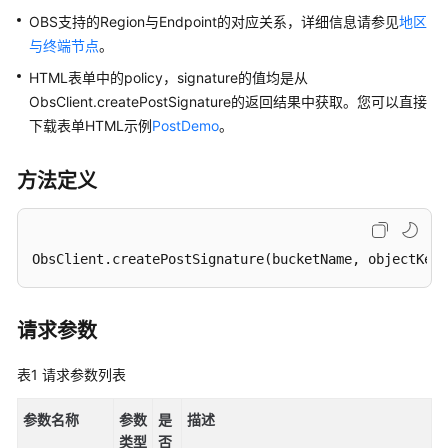
配
OBS支持的Region与Endpoint的对应关系，详细信息请参见
地区
置
指
与终端节点
。
南
HTML表单中的policy，signature的值均是从
ObsClient.createPostSignature的返回结果中获取。您可以直接
工
下载表单HTML示例
PostDemo
。
具
指
方法定义
南
最
佳
ObsClient
.createPostSignature
(bucketName, objectKey,
实
践
请求参数
API
参
表1
请求参数列表
考
参数名称
参数
是
描述
SDK
类型
否