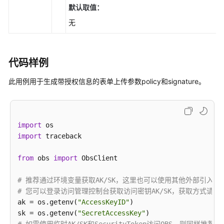
上
默认取值：
传
无
对
象-
文
代码样例
本
上
此用例用于生成带授权信息的表单上传参数policy和signature。
传
(Python
SDK)
import
上
import
 traceback

传
对
from
 obs 
import
 ObsClient

象-
流
# 推荐通过环境变量获取AK/SK，这里也可以使用其他外部引入
式
# 您可以登录访问管理控制台获取访问密钥AK/SK，获取方式请参见https://su
上
ak = os.getenv(
"AccessKeyID"
)

传
sk = os.getenv(
"SecretAccessKey"
(Python